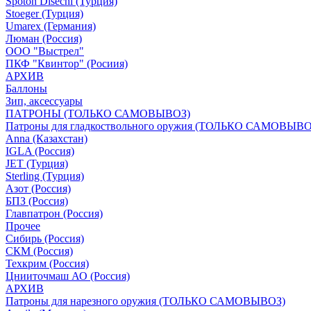
Spoton Disechi (Турция)
Stoeger (Турция)
Umarex (Германия)
Люман (Россия)
ООО "Выстрел"
ПКФ "Квинтор" (Росиия)
АРХИВ
Баллоны
Зип, аксессуары
ПАТРОНЫ (ТОЛЬКО САМОВЫВОЗ)
Патроны для гладкоствольного оружия (ТОЛЬКО САМОВЫВО
Anna (Казахстан)
IGLA (Россия)
JET (Турция)
Sterling (Турция)
Азот (Россия)
БПЗ (Россия)
Главпатрон (Россия)
Прочее
Сибирь (Россия)
СКМ (Россия)
Техкрим (Россия)
Цнииточмаш АО (Россия)
АРХИВ
Патроны для нарезного оружия (ТОЛЬКО САМОВЫВОЗ)