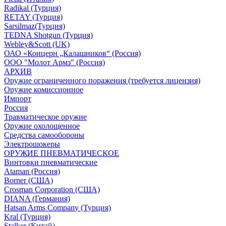
Radikal (Турция)
RETAY (Турция)
Sarsilmaz(Турция)
TEDNA Shotgun (Турция)
Webley&Scott (UK)
ОАО «Концерн „Калашников“ (Россия)
ООО "Молот Армз" (Россия)
АРХИВ
Оружие ограниченного поражения (требуется лицензия)
Оружие комиссионное
Импорт
Россия
Травматическое оружие
Оружие охолощенное
Средства самообороны
Электрошокеры
ОРУЖИЕ ПНЕВМАТИЧЕСКОЕ
Винтовки пневматические
Ataman (Россия)
Borner (США)
Crosman Corporation (США)
DIANA (Германия)
Hatsan Arms Company (Турция)
Kral (Турция)
Stalker (Китай)