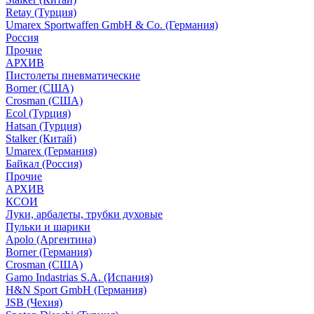
Retay (Турция)
Umarex Sportwaffen GmbH & Co. (Германия)
Россия
Прочие
АРХИВ
Пистолеты пневматические
Borner (США)
Crosman (США)
Ecol (Турция)
Hatsan (Турция)
Stalker (Китай)
Umarex (Германия)
Байкал (Россия)
Прочие
АРХИВ
КСОИ
Луки, арбалеты, трубки духовые
Пульки и шарики
Apolo (Аргентина)
Borner (Германия)
Crosman (США)
Gamo Indastrias S.A. (Испания)
H&N Sport GmbH (Германия)
JSB (Чехия)