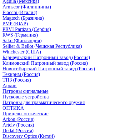
Aguila (Мексика)
Armscor (Филиппины)
Fiocchi (Италия)
Magtech (Бразилия)
PMP (ЮАР)
PRVI Partizan (Сербия)
RWS (Германия)
Sako (Финляндия)
Sellier & Bellot (Чешская Республика)
Winchester (США)
Барнаульский Патронный завод (Россия)
Климовский Патронный завод (Россия)
Новосибирский Патронный завод (Россия)
Техкрим (Россия)
ТПЗ (Россия)
Архив
Патроны сигнальные
Пусковые устройства
Патроны для травматического оружия
ОПТИКА
Прицелы оптические
Arkon (Россия)
Artelv (Россия)
Dedal (Россия)
Discovery Optics (Китай)