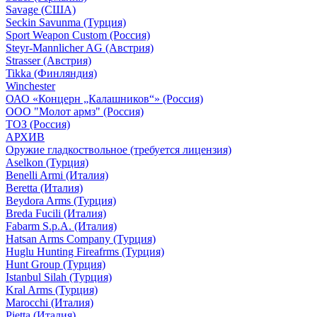
Savage (США)
Seckin Savunma (Турция)
Sport Weapon Custom (Россия)
Steyr-Mannlicher AG (Австрия)
Strasser (Австрия)
Tikka (Финляндия)
Winchester
ОАО «Концерн „Калашников“» (Россия)
ООО "Молот армз" (Россия)
ТОЗ (Россия)
АРХИВ
Оружие гладкоствольное (требуется лицензия)
Aselkon (Турция)
Benelli Armi (Италия)
Beretta (Италия)
Beydora Arms (Турция)
Breda Fucili (Италия)
Fabarm S.p.A. (Италия)
Hatsan Arms Company (Турция)
Huglu Hunting Fireafrms (Турция)
Hunt Group (Турция)
Istanbul Silah (Турция)
Kral Arms (Турция)
Marocchi (Италия)
Pietta (Италия)