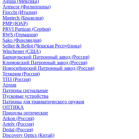
Aguila (Мексика)
Armscor (Филиппины)
Fiocchi (Италия)
Magtech (Бразилия)
PMP (ЮАР)
PRVI Partizan (Сербия)
RWS (Германия)
Sako (Финляндия)
Sellier & Bellot (Чешская Республика)
Winchester (США)
Барнаульский Патронный завод (Россия)
Климовский Патронный завод (Россия)
Новосибирский Патронный завод (Россия)
Техкрим (Россия)
ТПЗ (Россия)
Архив
Патроны сигнальные
Пусковые устройства
Патроны для травматического оружия
ОПТИКА
Прицелы оптические
Arkon (Россия)
Artelv (Россия)
Dedal (Россия)
Discovery Optics (Китай)