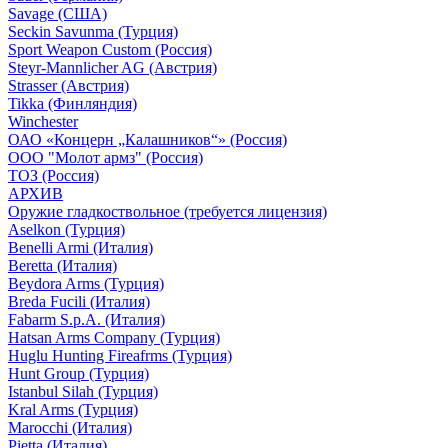
Savage (США)
Seckin Savunma (Турция)
Sport Weapon Custom (Россия)
Steyr-Mannlicher AG (Австрия)
Strasser (Австрия)
Tikka (Финляндия)
Winchester
ОАО «Концерн „Калашников“» (Россия)
ООО "Молот армз" (Россия)
ТОЗ (Россия)
АРХИВ
Оружие гладкоствольное (требуется лицензия)
Aselkon (Турция)
Benelli Armi (Италия)
Beretta (Италия)
Beydora Arms (Турция)
Breda Fucili (Италия)
Fabarm S.p.A. (Италия)
Hatsan Arms Company (Турция)
Huglu Hunting Fireafrms (Турция)
Hunt Group (Турция)
Istanbul Silah (Турция)
Kral Arms (Турция)
Marocchi (Италия)
Pietta (Италия)