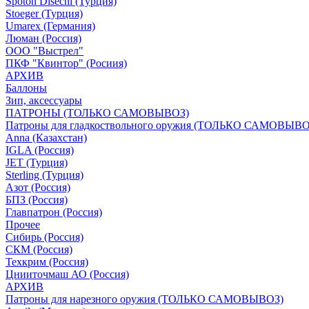
Spoton Disechi (Турция)
Stoeger (Турция)
Umarex (Германия)
Люман (Россия)
ООО "Выстрел"
ПКФ "Квинтор" (Росиия)
АРХИВ
Баллоны
Зип, аксессуары
ПАТРОНЫ (ТОЛЬКО САМОВЫВОЗ)
Патроны для гладкоствольного оружия (ТОЛЬКО САМОВЫВО
Anna (Казахстан)
IGLA (Россия)
JET (Турция)
Sterling (Турция)
Азот (Россия)
БПЗ (Россия)
Главпатрон (Россия)
Прочее
Сибирь (Россия)
СКМ (Россия)
Техкрим (Россия)
Цнииточмаш АО (Россия)
АРХИВ
Патроны для нарезного оружия (ТОЛЬКО САМОВЫВОЗ)