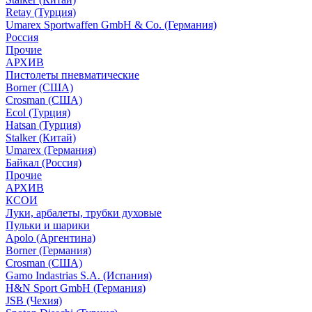
Retay (Турция)
Umarex Sportwaffen GmbH & Co. (Германия)
Россия
Прочие
АРХИВ
Пистолеты пневматические
Borner (США)
Crosman (США)
Ecol (Турция)
Hatsan (Турция)
Stalker (Китай)
Umarex (Германия)
Байкал (Россия)
Прочие
АРХИВ
КСОИ
Луки, арбалеты, трубки духовые
Пульки и шарики
Apolo (Аргентина)
Borner (Германия)
Crosman (США)
Gamo Indastrias S.A. (Испания)
H&N Sport GmbH (Германия)
JSB (Чехия)