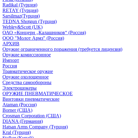
Radikal (Турция)
RETAY (Турция)
Sarsilmaz(Турция)
TEDNA Shotgun (Турция)
Webley&Scott (UK)
ОАО «Концерн „Калашников“ (Россия)
ООО "Молот Армз" (Россия)
АРХИВ
Оружие ограниченного поражения (требуется лицензия)
Оружие комиссионное
Импорт
Россия
Травматическое оружие
Оружие охолощенное
Средства самообороны
Электрошокеры
ОРУЖИЕ ПНЕВМАТИЧЕСКОЕ
Винтовки пневматические
Ataman (Россия)
Borner (США)
Crosman Corporation (США)
DIANA (Германия)
Hatsan Arms Company (Турция)
Kral (Турция)
Stalker (Китай)