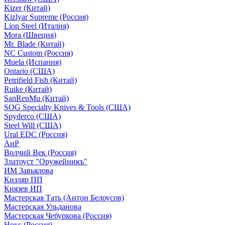
Kizer (Китай)
Kizlyar Supreme (Россия)
Lion Steel (Италия)
Mora (Швеция)
Mr. Blade (Китай)
NC Custom (Россия)
Muela (Испания)
Ontario (США)
Petrifield Fish (Китай)
Ruike (Китай)
SanRenMu (Китай)
SOG Specialty Knives & Tools (США)
Spyderco (США)
Steel Will (США)
Ural EDC (Россия)
АиР
Волчий Век (Россия)
Златоуст "Оружейникъ"
ИМ Завьялова
Кизляр ПП
Князев ИП
Мастерская Тать (Антон Белоусов)
Мастерская Ульданова
Мастерская Чебуркова (Россия)
Нокс (Россия)