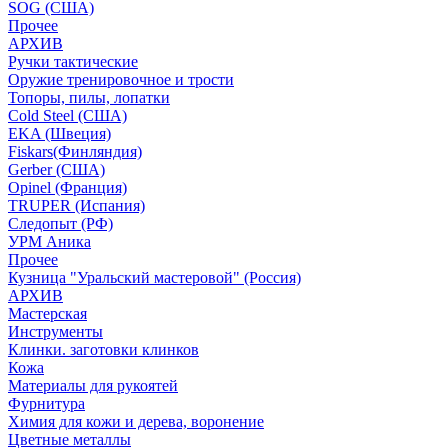
SOG (США)
Прочее
АРХИВ
Ручки тактические
Оружие тренировочное и трости
Топоры, пилы, лопатки
Cold Steel (США)
EKA (Швеция)
Fiskars(Финляндия)
Gerber (США)
Opinel (Франция)
TRUPER (Испания)
Следопыт (РФ)
УРМ Аника
Прочее
Кузница "Уральский мастеровой" (Россия)
АРХИВ
Мастерская
Инструменты
Клинки. заготовки клинков
Кожа
Материалы для рукоятей
Фурнитура
Химия для кожи и дерева, воронение
Цветные металлы