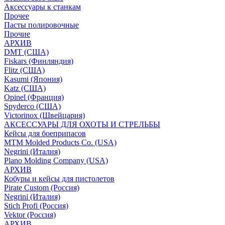
Аксессуары к станкам
Прочее
Пасты полировочные
Прочие
АРХИВ
DMT (США)
Fiskars (Финляндия)
Flitz (США)
Kasumi (Япония)
Katz (США)
Opinel (Франция)
Spyderco (США)
Victorinox (Швейцария)
АКСЕССУАРЫ ДЛЯ ОХОТЫ И СТРЕЛЬБЫ
Кейсы для боеприпасов
MTM Molded Products Co. (USA)
Negrini (Италия)
Plano Molding Company (USA)
АРХИВ
Кобуры и кейсы для пистолетов
Pirate Custom (Россия)
Negrini (Италия)
Stich Profi (Россия)
Vektor (Россия)
АРХИВ