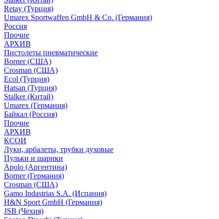
Retay (Турция)
Umarex Sportwaffen GmbH & Co. (Германия)
Россия
Прочие
АРХИВ
Пистолеты пневматические
Borner (США)
Crosman (США)
Ecol (Турция)
Hatsan (Турция)
Stalker (Китай)
Umarex (Германия)
Байкал (Россия)
Прочие
АРХИВ
КСОИ
Луки, арбалеты, трубки духовые
Пульки и шарики
Apolo (Аргентина)
Borner (Германия)
Crosman (США)
Gamo Indastrias S.A. (Испания)
H&N Sport GmbH (Германия)
JSB (Чехия)