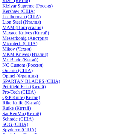
Kizer (Китай)
Kizlyar Supreme (Россия)
Kershaw (США)
Leatherman (США)
Lion Steel (Италия)
MAM (Португалия)
Maxace Knives (Китай)
Messerkonig (Австрия)
Microtech (США)
Mikov (Чехия)
MKM Knives (Италия)
Mr. Blade (Китай)
NC Custom (Россия)
Ontario (США)
Opinel (Франция)
SPARTAN BLADES (США)
Petrifield Fish (Китай)
Pro-Tech (США)
QSP Knife (Китай)
Rike Knife (Китай)
Ruike (Китай)
SanRenMu (Китай)
Schrade (США)
SOG (США)
Spyderco (США)