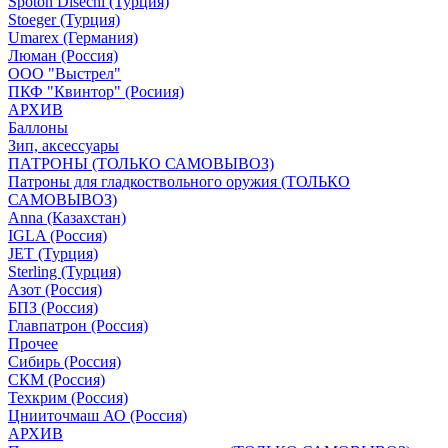
Spoton Disechi (Турция)
Stoeger (Турция)
Umarex (Германия)
Люман (Россия)
ООО "Выстрел"
ПКФ "Квинтор" (Росиия)
АРХИВ
Баллоны
Зип, аксессуары
ПАТРОНЫ (ТОЛЬКО САМОВЫВОЗ)
Патроны для гладкоствольного оружия (ТОЛЬКО
САМОВЫВОЗ)
Anna (Казахстан)
IGLA (Россия)
JET (Турция)
Sterling (Турция)
Азот (Россия)
БПЗ (Россия)
Главпатрон (Россия)
Прочее
Сибирь (Россия)
СКМ (Россия)
Техкрим (Россия)
Цнииточмаш АО (Россия)
АРХИВ