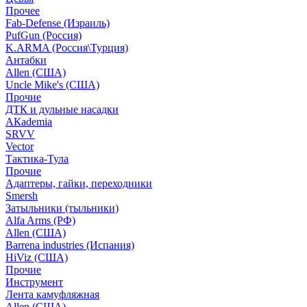
Прочее
Fab-Defense (Израиль)
PufGun (Россия)
K.ARMA (Россия\Турция)
Антабки
Allen (США)
Uncle Mike's (США)
Прочие
ДТК и дульные насадки
АКademia
SRVV
Vector
Тактика-Тула
Прочие
Адаптеры, гайки, переходники
Smersh
Затыльники (тыльники)
Alfa Arms (РФ)
Allen (США)
Barrena industries (Испания)
HiViz (США)
Прочие
Инструмент
Лента камуфляжная
Allen (США)