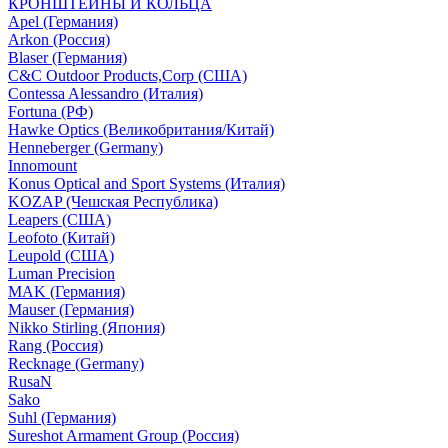
КРОНШТЕЙНЫ И КОЛЬЦА
Apel (Германия)
Arkon (Россия)
Blaser (Германия)
C&C Outdoor Products,Corp (США)
Contessa Alessandro (Италия)
Fortuna (РФ)
Hawke Optics (Великобритания/Китай)
Henneberger (Germany)
Innomount
Konus Optical and Sport Systems (Италия)
KOZAP (Чешская Республика)
Leapers (США)
Leofoto (Китай)
Leupold (США)
Luman Precision
MAK (Германия)
Mauser (Германия)
Nikko Stirling (Япония)
Rang (Россия)
Recknage (Germany)
RusaN
Sako
Suhl (Германия)
Sureshot Armament Group (Россия)