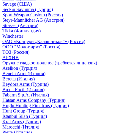
Savage (США)
Seckin Savunma (Турция)
Sport Weapon Custom (Россия)
Steyr-Mannlicher AG (Австрия)
Strasser (Австрия)
Tikka (Финляндия)
Winchester
ОАО «Концерн „Калашников“» (Россия)
ООО "Молот армз" (Россия)
ТОЗ (Россия)
АРХИВ
Оружие гладкоствольное (требуется лицензия)
Aselkon (Турция)
Benelli Armi (Италия)
Beretta (Италия)
Beydora Arms (Турция)
Breda Fucili (Италия)
Fabarm S.p.A. (Италия)
Hatsan Arms Company (Турция)
Huglu Hunting Fireafrms (Турция)
Hunt Group (Турция)
Istanbul Silah (Турция)
Kral Arms (Турция)
Marocchi (Италия)
Pietta (Италия)