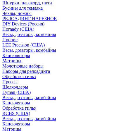
Шнурки, паракорд, нити
Бусины для темляка
Чехлы, ножны
РЕЛОАДИНГ НАРЕЗНОЕ
DIY Devices (Россия)
Hornady (США)
Весы, дозаторы, комбайны
Прочие
LEE Precision (США)
Весы, дозаторы, комбайны
Капсюляторы
Матрицы
Молотковые наборы
Наборы для релоадинга
Обработка гильз
Преcсы
Шелхолдеры
Lyman (США)
Весы, дозаторы, комбайны
Капсюляторы
Обработка гильз
RCBS (США)
Весы, дозаторы, комбайны
Капсюляторы
Матрицы