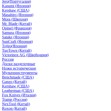
Jero(Португалия)
Kasumi (Япония)
Kershaw (США)
Masahiro (Япония)
Mora (Швеция)
Mr. Blade (Китай)
Opinel (Франция)
Samura (Япония)
Satake (Япония)
SunCraft (Япония)
Tojiro(Япония)
TuoTown (Китай)
Victorinox AG (Швейцария)
Россия
Доски разделочные
Ножи исторические
Мультиинструменты
Benchmade (США)
Ganzo (Китай)
Kershaw (США)
Leatherman (США)
Fox Knives (Италия)
Tramp (Россия)
NexTool (Китай)
Roxon (Китай)