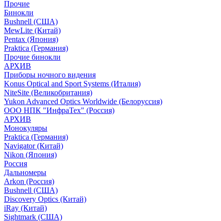
Прочие
Бинокли
Bushnell (США)
MewLite (Китай)
Pentax (Япония)
Praktica (Германия)
Прочие бинокли
АРХИВ
Приборы ночного видения
Konus Optical and Sport Systems (Италия)
NiteSite (Великобритания)
Yukon Advanced Optics Worldwide (Белоруссия)
ООО НПК "ИнфраТех" (Россия)
АРХИВ
Монокуляры
Praktica (Германия)
Navigator (Китай)
Nikon (Япония)
Россия
Дальномеры
Arkon (Россия)
Bushnell (США)
Discovery Optics (Китай)
iRay (Китай)
Sightmark (США)