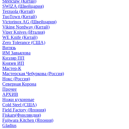
Steelclaw (Китай)
SWIZA (Швейцария)
Terzuola (Китай)
TuoTown (Китай)
Victorinox AG (Швейцария)
Viking Nordway (Китай)
Viper Knives (Италия)
WE Knife (Китай)
Zero Tolerance (США)
Витязь
ИМ Завьялова
Кизляр ПП
Князев ИП
Мастер-К
Мастерская Чебуркова (Россия)
Нокс (Россия)
Северная Корона
Прочее
АРХИВ
Ножи кухонные
Cold Steel (США)
Field Factory (Япония)
Fiskars(Финляндия)
Fujiwara Kitchen (Япония)
Gladius