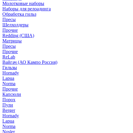
Молотковые наборы
Наборы для релоадинга
Обработка гильз
Пресы
Шелхолдеры
Прочие
Redding (США)
Матрицы
Пресы
Прочие
ReLab
Вайгач (АО Кампо Россия)
Гильзы
Hornady
Lapua
Norma
Прочие
Капсюли
Порох
Пули
Berger
Hornady
Lapua
Norma
Nosler