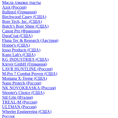
Масла /смазки /пасты
Azot (Россия)
Ballistol (Германия)
Birchwood Casey (США)
Bore Tech, Inc. (США)
Butch’s Bore Shine (СШA)
Canon Pro (Франция)
DuraCoat (США)
Fluna Tec & Research (Австрия)
Hoppe's (США)
Iosso Products (США)
Kano Lab's (США)
KG INDUSTRIES (США)
Klever GmbH (Германия)
LAVR HUNTLINE (Россия)
M-Pro 7 Combat Proven (СШA)
Montana X-Treme (США)
Nano Protech (Россия)
NK NOVOKRASKA (Россия)
Shooter's Choice (СШA)
Stil Crin (Италия)
TREAL-M (Россия)
ULTMAN (Россия)
Wheeler Engineering (СШA)
Россия