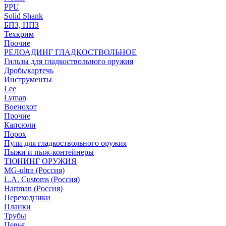
PPU
Solid Shank
БПЗ, НПЗ
Техкрим
Прочие
РЕЛОАДИНГ ГЛАДКОСТВОЛЬНОЕ
Гильзы для гладкоствольного оружия
Дробь/картечь
Инструменты
Lee
Lyman
Военохот
Прочие
Капсюли
Порох
Пули для гладкоствольного оружия
Пыжи и пыж-контейнеры
ТЮНИНГ ОРУЖИЯ
MG-ultra (Россия)
L.A. Customs (Россия)
Hartman (Россия)
Переходники
Планки
Трубы
Цевья