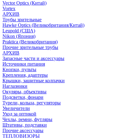
Vector Optics (Китай)
Vortex
АРХИВ
Трубы зрительные
Hawke Optics (Великобритания/Китай)
Leupold (США)
Nikon (Япония)
Praktica (Великобритания)
Прочие зрительные трубы
АРХИВ
Запасные части и аксессуары
Источники питания
Кнопки, пульты
Крепления, адаптеры
Крышки, защитные колпачки
Наглазники
Окуляры, объективы
Подсветки, фонари
Турели, кольца, регуляторы
Увеличители
Уход за оптикой
Чехлы, ремни, футляры
Штативы, подставки
Прочие аксессуары
ТЕПЛОВИЗОРЫ