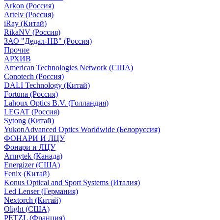
Arkon (Россия)
Artelv (Россия)
iRay (Китай)
RikaNV (Россия)
ЗАО "Дедал-НВ" (Россия)
Прочие
АРХИВ
American Technologies Network (США)
Conotech (Россия)
DALI Technology (Китай)
Fortuna (Россия)
Lahoux Optics B.V. (Голландия)
LEGAT (Россия)
Sytong (Китай)
YukonAdvanced Optics Worldwide (Белоруссия)
ФОНАРИ И ЛЦУ
Фонари и ЛЦУ
Armytek (Канада)
Energizer (США)
Fenix (Китай)
Konus Optical and Sport Systems (Италия)
Led Lenser (Германия)
Nextorch (Китай)
Olight (США)
PETZL (Франция)