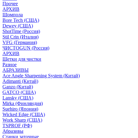
Прочее
АРХИВ
Шомпола
Bore Tech (США)
Dewey (США)
ShotTime (Россия)
Stil Crin (Италия)
VFG (Германия)
ЧИСТОGUN (Россия)
АРХИВ
Щетки для чистки
Разное
АБРАЗИВЫ
Ace Angle Sharpening System (Китай)
Adimanti (Китай)
Ganzo (Китай)
GATCO (США)
Lansky (США)
Mirka (Финляндия)
Suehiro (Япония)
Wicked Edge (США)
Work Sharp (США)
TSPROF (РФ)
Абразивы
Станки заточные