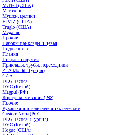
McNett (США)
Магазины
Мушки, целики
HIVIZ (США)
Truglo (США)
Megaline
Прочие
Наборы приклады и цевья
Подщечники
Планки
Покраска оружия
Приклады, трубы, переходники
ATA Mould (Турция)
CAA
DLG Tactical
DVC (Китай)
Magpul (РФ)
Корпус выживания (РФ)
Прочие
Рукоятки пистолетные и тактические
Custom Arms (РФ)
DLG Tactical (Турция)
DVC (Китай)
Hogue (США)