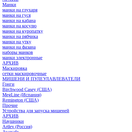
Манки
манки на глухаря
манки на гуся
манки на кабана
манки на косулю
манки на куропатку
манки на рябчика
манки на утку
манки на фазана
наборы манков
манки электронные
АРХИВ
Маскировка
сетки маскировочные
МИШЕНИ И ПУЛЕУЛАВЛЕВАТЕЛИ
Гонги
Birchwood Casey (США)
MegLine (Испания)
Remington (США)
Прочие
Устройства для запуска мишеней
АРХИВ
Наушники
Artlev (Россия)
Awesafe