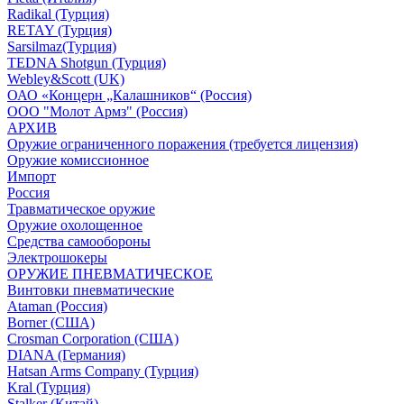
Radikal (Турция)
RETAY (Турция)
Sarsilmaz(Турция)
TEDNA Shotgun (Турция)
Webley&Scott (UK)
ОАО «Концерн „Калашников“ (Россия)
ООО "Молот Армз" (Россия)
АРХИВ
Оружие ограниченного поражения (требуется лицензия)
Оружие комиссионное
Импорт
Россия
Травматическое оружие
Оружие охолощенное
Средства самообороны
Электрошокеры
ОРУЖИЕ ПНЕВМАТИЧЕСКОЕ
Винтовки пневматические
Ataman (Россия)
Borner (США)
Crosman Corporation (США)
DIANA (Германия)
Hatsan Arms Company (Турция)
Kral (Турция)
Stalker (Китай)