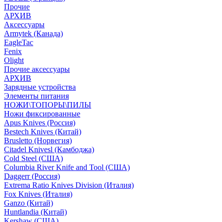
Прочие
АРХИВ
Аксессуары
Armytek (Канада)
EagleTac
Fenix
Olight
Прочие аксессуары
АРХИВ
Зарядные устройства
Элементы питания
НОЖИ\ТОПОРЫ\ПИЛЫ
Ножи фиксированные
Apus Knives (Россия)
Bestech Knives (Китай)
Brusletto (Норвегия)
Citadel Knivesl (Камбоджа)
Cold Steel (США)
Columbia River Knife and Tool (США)
Daggerr (Россия)
Extrema Ratio Knives Division (Италия)
Fox Knives (Италия)
Ganzo (Китай)
Huntlandia (Китай)
Kershaw (США)