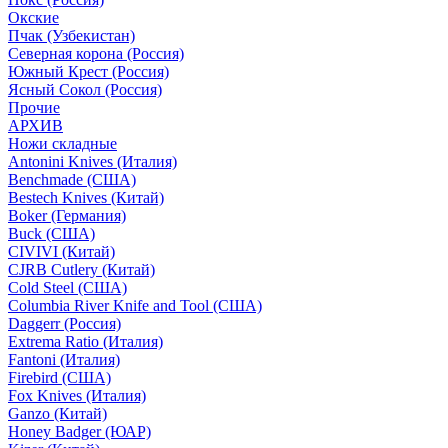
Окские
Пчак (Узбекистан)
Северная корона (Россия)
Южный Крест (Россия)
Ясный Сокол (Россия)
Прочие
АРХИВ
Ножи складные
Antonini Knives (Италия)
Benchmade (США)
Bestech Knives (Китай)
Boker (Германия)
Buck (США)
CIVIVI (Китай)
CJRB Cutlery (Китай)
Cold Steel (США)
Columbia River Knife and Tool (США)
Daggerr (Россия)
Extrema Ratio (Италия)
Fantoni (Италия)
Firebird (США)
Fox Knives (Италия)
Ganzo (Китай)
Honey Badger (ЮАР)