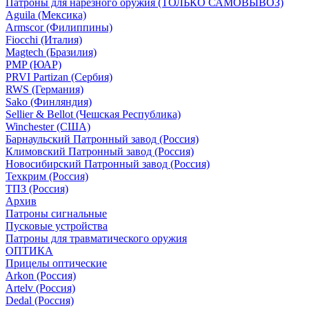
Патроны для нарезного оружия (ТОЛЬКО САМОВЫВОЗ)
Aguila (Мексика)
Armscor (Филиппины)
Fiocchi (Италия)
Magtech (Бразилия)
PMP (ЮАР)
PRVI Partizan (Сербия)
RWS (Германия)
Sako (Финляндия)
Sellier & Bellot (Чешская Республика)
Winchester (США)
Барнаульский Патронный завод (Россия)
Климовский Патронный завод (Россия)
Новосибирский Патронный завод (Россия)
Техкрим (Россия)
ТПЗ (Россия)
Архив
Патроны сигнальные
Пусковые устройства
Патроны для травматического оружия
ОПТИКА
Прицелы оптические
Arkon (Россия)
Artelv (Россия)
Dedal (Россия)