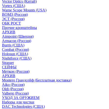
Vector Optics (Китай)
Vortex (США)
Warne Scope Mounts (USA)
ВОМЗ (Россия)
ЭСТ (Россия)
ОБК РОСТ
Прочие кронштейны
АРХИВ
Aimpoint (Швеция)
Armacon (Россия)
Burris (США)
Combat (Россия)
Holosun (США)
Nightforce (США)
Strasser
СЕЙФЫ
Меткон (Россия)
АРХИВ
Montero Грандсейф (Бесплатная доставка)
Aiko (Россия)
Oldi (Россия)
Valberg (Россия)
УХОД ЗА ОРУЖИЕМ
Наборы для чистки
DAC Technologies (США)