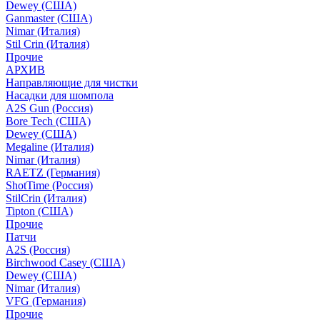
Dewey (США)
Ganmaster (США)
Nimar (Италия)
Stil Crin (Италия)
Прочие
АРХИВ
Направляющие для чистки
Насадки для шомпола
A2S Gun (Россия)
Bore Tech (США)
Dewey (США)
Megaline (Италия)
Nimar (Италия)
RAETZ (Германия)
ShotTime (Россия)
StilCrin (Италия)
Tipton (США)
Прочие
Патчи
A2S (Россия)
Birchwood Casey (США)
Dewey (США)
Nimar (Италия)
VFG (Германия)
Прочие