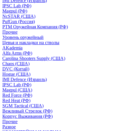
IMI Defence (Израиль)
IPSC Lab (РФ)
Magpul (РФ)
NcSTAR (США)
PufGun (Россия)
РТМ Оружейная Компания (РФ)
Прочие
Уровень оружейный
Цевья и накладки на стволы
AKademia
Alfa Arms (РФ)
Carolina Shooters Supply (США)
Chaos (США)
DVC (Китай)
Hogue (США)
IMI Defence (Израиль)
IPSC Lab (РФ)
Magpul (США)
Red Force (РФ)
Red Heat (РФ)
SGM Tactical (США)
Вежливый Стрелок (РФ)
Корпус Выживания (РФ)
Прочие
Разное