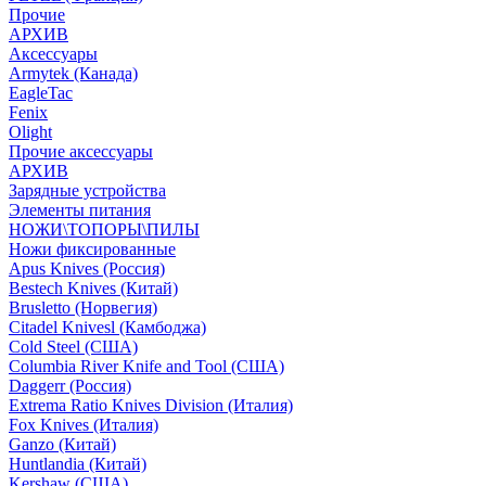
Прочие
АРХИВ
Аксессуары
Armytek (Канада)
EagleTac
Fenix
Olight
Прочие аксессуары
АРХИВ
Зарядные устройства
Элементы питания
НОЖИ\ТОПОРЫ\ПИЛЫ
Ножи фиксированные
Apus Knives (Россия)
Bestech Knives (Китай)
Brusletto (Норвегия)
Citadel Knivesl (Камбоджа)
Cold Steel (США)
Columbia River Knife and Tool (США)
Daggerr (Россия)
Extrema Ratio Knives Division (Италия)
Fox Knives (Италия)
Ganzo (Китай)
Huntlandia (Китай)
Kershaw (США)