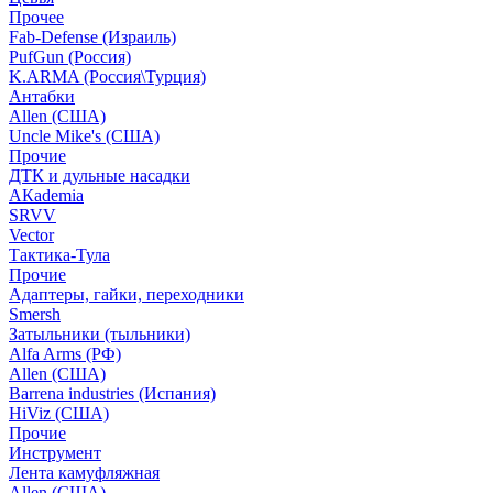
Прочее
Fab-Defense (Израиль)
PufGun (Россия)
K.ARMA (Россия\Турция)
Антабки
Allen (США)
Uncle Mike's (США)
Прочие
ДТК и дульные насадки
АКademia
SRVV
Vector
Тактика-Тула
Прочие
Адаптеры, гайки, переходники
Smersh
Затыльники (тыльники)
Alfa Arms (РФ)
Allen (США)
Barrena industries (Испания)
HiViz (США)
Прочие
Инструмент
Лента камуфляжная
Allen (США)