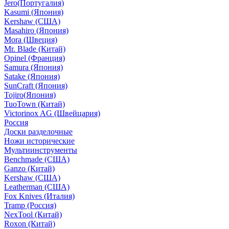
Jero(Португалия)
Kasumi (Япония)
Kershaw (США)
Masahiro (Япония)
Mora (Швеция)
Mr. Blade (Китай)
Opinel (Франция)
Samura (Япония)
Satake (Япония)
SunCraft (Япония)
Tojiro(Япония)
TuoTown (Китай)
Victorinox AG (Швейцария)
Россия
Доски разделочные
Ножи исторические
Мультиинструменты
Benchmade (США)
Ganzo (Китай)
Kershaw (США)
Leatherman (США)
Fox Knives (Италия)
Tramp (Россия)
NexTool (Китай)
Roxon (Китай)