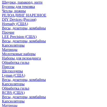
Шнурки, паракорд, нити
Бусины для темляка
Чехлы, ножны
РЕЛОАДИНГ НАРЕЗНОЕ
DIY Devices (Россия)
Hornady (США)
Весы, дозаторы, комбайны
Прочие
LEE Precision (США)
Весы, дозаторы, комбайны
Капсюляторы
Матрицы
Молотковые наборы
Наборы для релоадинга
Обработка гильз
Преcсы
Шелхолдеры
Lyman (США)
Весы, дозаторы, комбайны
Капсюляторы
Обработка гильз
RCBS (США)
Весы, дозаторы, комбайны
Капсюляторы
Матрицы