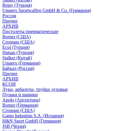
Retay (Турция)
Umarex Sportwaffen GmbH & Co. (Германия)
Россия
Прочие
АРХИВ
Пистолеты пневматические
Borner (США)
Crosman (США)
Ecol (Турция)
Hatsan (Турция)
Stalker (Китай)
Umarex (Германия)
Байкал (Россия)
Прочие
АРХИВ
КСОИ
Луки, арбалеты, трубки духовые
Пульки и шарики
Apolo (Аргентина)
Borner (Германия)
Crosman (США)
Gamo Indastrias S.A. (Испания)
H&N Sport GmbH (Германия)
JSB (Чехия)