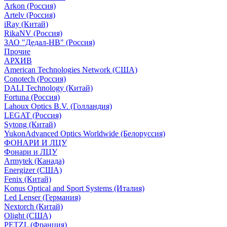
Arkon (Россия)
Artelv (Россия)
iRay (Китай)
RikaNV (Россия)
ЗАО "Дедал-НВ" (Россия)
Прочие
АРХИВ
American Technologies Network (США)
Conotech (Россия)
DALI Technology (Китай)
Fortuna (Россия)
Lahoux Optics B.V. (Голландия)
LEGAT (Россия)
Sytong (Китай)
YukonAdvanced Optics Worldwide (Белоруссия)
ФОНАРИ И ЛЦУ
Фонари и ЛЦУ
Armytek (Канада)
Energizer (США)
Fenix (Китай)
Konus Optical and Sport Systems (Италия)
Led Lenser (Германия)
Nextorch (Китай)
Olight (США)
PETZL (Франция)