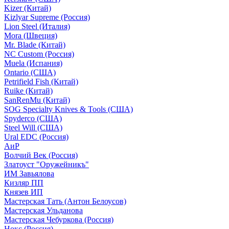
Kizer (Китай)
Kizlyar Supreme (Россия)
Lion Steel (Италия)
Mora (Швеция)
Mr. Blade (Китай)
NC Custom (Россия)
Muela (Испания)
Ontario (США)
Petrifield Fish (Китай)
Ruike (Китай)
SanRenMu (Китай)
SOG Specialty Knives & Tools (США)
Spyderco (США)
Steel Will (США)
Ural EDC (Россия)
АиР
Волчий Век (Россия)
Златоуст "Оружейникъ"
ИМ Завьялова
Кизляр ПП
Князев ИП
Мастерская Тать (Антон Белоусов)
Мастерская Ульданова
Мастерская Чебуркова (Россия)
Нокс (Россия)