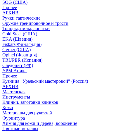
SOG (США)
Прочее
АРХИВ
Ручки тактические
Оружие тренировочное и трости
Топоры, пилы, лопатки
Cold Steel (США)
EKA (Швеция)
Fiskars(Финляндия)
Gerber (США)
Opinel (Франция)
TRUPER (Испания)
Следопыт (РФ)
УРМ Аника
Прочее
Кузница "Уральский мастеровой" (Россия)
АРХИВ
Мастерская
Инструменты
Клинки. заготовки клинков
Кожа
Материалы для рукоятей
Фурнитура
Химия для кожи и дерева, воронение
Цветные металлы