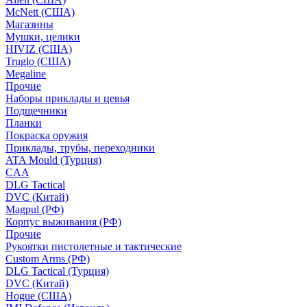
McNett (США)
Магазины
Мушки, целики
HIVIZ (США)
Truglo (США)
Megaline
Прочие
Наборы приклады и цевья
Подщечники
Планки
Покраска оружия
Приклады, трубы, переходники
ATA Mould (Турция)
CAA
DLG Tactical
DVC (Китай)
Magpul (РФ)
Корпус выживания (РФ)
Прочие
Рукоятки пистолетные и тактические
Custom Arms (РФ)
DLG Tactical (Турция)
DVC (Китай)
Hogue (США)