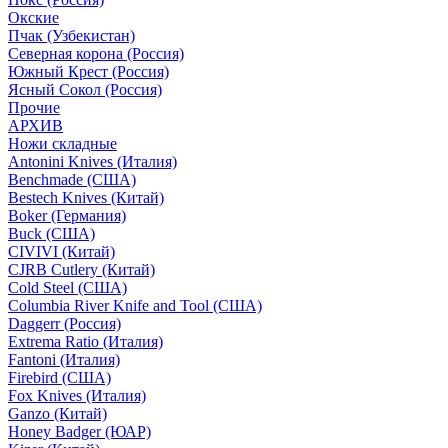
Окские
Пчак (Узбекистан)
Северная корона (Россия)
Южный Крест (Россия)
Ясный Сокол (Россия)
Прочие
АРХИВ
Ножи складные
Antonini Knives (Италия)
Benchmade (США)
Bestech Knives (Китай)
Boker (Германия)
Buck (США)
CIVIVI (Китай)
CJRB Cutlery (Китай)
Cold Steel (США)
Columbia River Knife and Tool (США)
Daggerr (Россия)
Extrema Ratio (Италия)
Fantoni (Италия)
Firebird (США)
Fox Knives (Италия)
Ganzo (Китай)
Honey Badger (ЮАР)