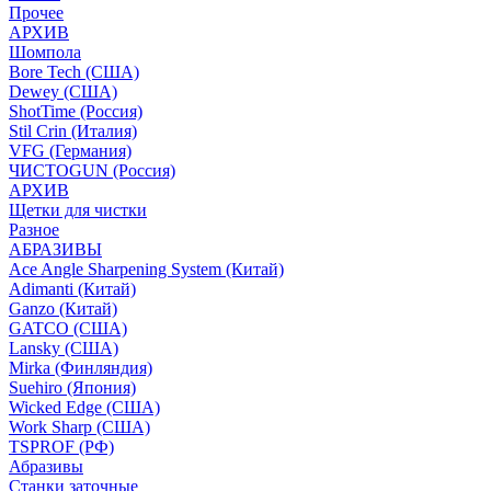
Прочее
АРХИВ
Шомпола
Bore Tech (США)
Dewey (США)
ShotTime (Россия)
Stil Crin (Италия)
VFG (Германия)
ЧИСТОGUN (Россия)
АРХИВ
Щетки для чистки
Разное
АБРАЗИВЫ
Ace Angle Sharpening System (Китай)
Adimanti (Китай)
Ganzo (Китай)
GATCO (США)
Lansky (США)
Mirka (Финляндия)
Suehiro (Япония)
Wicked Edge (США)
Work Sharp (США)
TSPROF (РФ)
Абразивы
Станки заточные