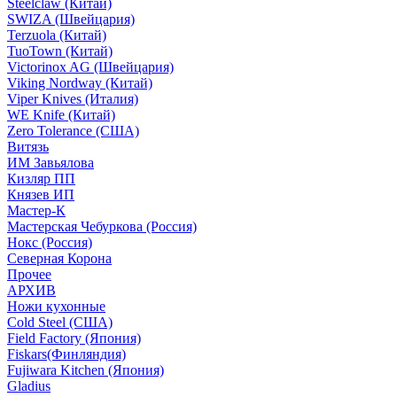
Steelclaw (Китай)
SWIZA (Швейцария)
Terzuola (Китай)
TuoTown (Китай)
Victorinox AG (Швейцария)
Viking Nordway (Китай)
Viper Knives (Италия)
WE Knife (Китай)
Zero Tolerance (США)
Витязь
ИМ Завьялова
Кизляр ПП
Князев ИП
Мастер-К
Мастерская Чебуркова (Россия)
Нокс (Россия)
Северная Корона
Прочее
АРХИВ
Ножи кухонные
Cold Steel (США)
Field Factory (Япония)
Fiskars(Финляндия)
Fujiwara Kitchen (Япония)
Gladius