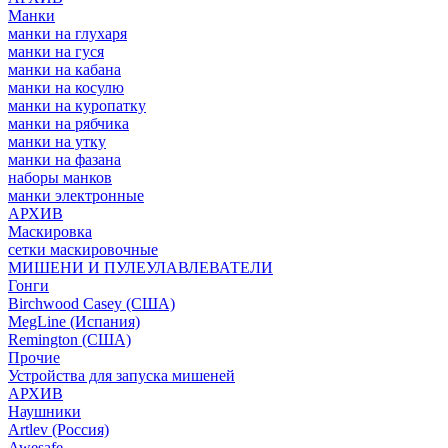
Манки
манки на глухаря
манки на гуся
манки на кабана
манки на косулю
манки на куропатку
манки на рябчика
манки на утку
манки на фазана
наборы манков
манки электронные
АРХИВ
Маскировка
сетки маскировочные
МИШЕНИ И ПУЛЕУЛАВЛЕВАТЕЛИ
Гонги
Birchwood Casey (США)
MegLine (Испания)
Remington (США)
Прочие
Устройства для запуска мишеней
АРХИВ
Наушники
Artlev (Россия)
Awesafe