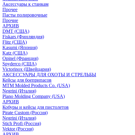
Аксессуары к станкам
Прочее
Пасты полировочные
Прочие
АРХИВ
DMT (США)
Fiskars (Финляндия)
Flitz (США)
Kasumi (Япония)
Katz (США)
Opinel (Франция)
Spyderco (США)
Victorinox (Швейцария)
АКСЕССУАРЫ ДЛЯ ОХОТЫ И СТРЕЛЬБЫ
Кейсы для боеприпасов
MTM Molded Products Co. (USA)
Negrini (Италия)
Plano Molding Company (USA)
АРХИВ
Кобуры и кейсы для пистолетов
Pirate Custom (Россия)
Negrini (Италия)
Stich Profi (Россия)
Vektor (Россия)
АРХИВ