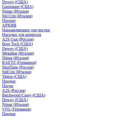
Dewey (США)
Ganmaster (США)
Nimar (Италия)
Stil Crin (Италия)
Прочие
АРХИВ
Направляющие для чистки
Насадки для шомпола
A2S Gun (Россия)
Bore Tech (США)
Dewey (США)
Megaline (Италия)
Nimar (Италия)
RAETZ (Германия)
ShotTime (Россия)
StilCrin (Италия)
Tipton (США)
Прочие
Патчи
A2S (Россия)
Birchwood Casey (США)
Dewey (США)
Nimar (Италия)
VFG (Германия)
Прочие