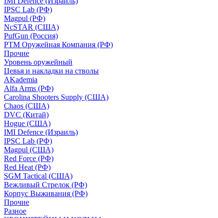
IMI Defence (Израиль)
IPSC Lab (РФ)
Magpul (РФ)
NcSTAR (США)
PufGun (Россия)
РТМ Оружейная Компания (РФ)
Прочие
Уровень оружейный
Цевья и накладки на стволы
AKademia
Alfa Arms (РФ)
Carolina Shooters Supply (США)
Chaos (США)
DVC (Китай)
Hogue (США)
IMI Defence (Израиль)
IPSC Lab (РФ)
Magpul (США)
Red Force (РФ)
Red Heat (РФ)
SGM Tactical (США)
Вежливый Стрелок (РФ)
Корпус Выживания (РФ)
Прочие
Разное