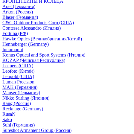
КРОНШТЕЙНЫ И КОЛЬЦА
Apel (Германия)
Arkon (Россия)
Blaser (Германия)
C&C Outdoor Products,Corp (США)
Contessa Alessandro (Италия)
Fortuna (РФ)
Hawke Optics (Великобритания/Китай)
Henneberger (Germany)
Innomount
Konus Optical and Sport Systems (Италия)
KOZAP (Чешская Республика)
Leapers (США)
Leofoto (Китай)
Leupold (США)
Luman Precision
MAK (Германия)
Mauser (Германия)
Nikko Stirling (Япония)
Rang (Россия)
Recknage (Germany)
RusaN
Sako
Suhl (Германия)
Sureshot Armament Group (Россия)