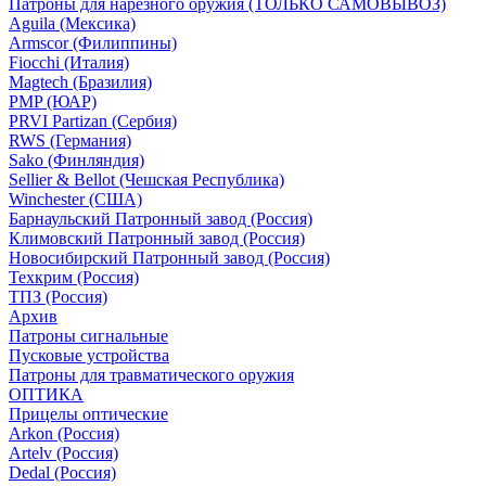
Патроны для нарезного оружия (ТОЛЬКО САМОВЫВОЗ)
Aguila (Мексика)
Armscor (Филиппины)
Fiocchi (Италия)
Magtech (Бразилия)
PMP (ЮАР)
PRVI Partizan (Сербия)
RWS (Германия)
Sako (Финляндия)
Sellier & Bellot (Чешская Республика)
Winchester (США)
Барнаульский Патронный завод (Россия)
Климовский Патронный завод (Россия)
Новосибирский Патронный завод (Россия)
Техкрим (Россия)
ТПЗ (Россия)
Архив
Патроны сигнальные
Пусковые устройства
Патроны для травматического оружия
ОПТИКА
Прицелы оптические
Arkon (Россия)
Artelv (Россия)
Dedal (Россия)