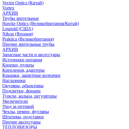
Vector Optics (Китай)
Vortex
АРХИВ
Трубы зрительные
Hawke Optics (Великобритания/Китай)
Leupold (США)
Nikon (Япония)
Praktica (Великобритания)
Прочие зрительные трубы
АРХИВ
Запасные части и аксессуары
Источники питания
Кнопки, пульты
Крепления, адаптеры
Крышки, защитные колпачки
Наглазники
Окуляры, объективы
Подсветки, фонари
Турели, кольца, регуляторы
Увеличители
Уход за оптикой
Чехлы, ремни, футляры
Штативы, подставки
Прочие аксессуары
ТЕПЛОВИЗОРЫ