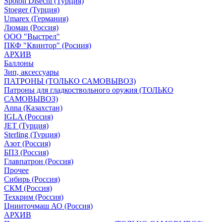
Spoton Disechi (Турция)
Stoeger (Турция)
Umarex (Германия)
Люман (Россия)
ООО "Выстрел"
ПКФ "Квинтор" (Росиия)
АРХИВ
Баллоны
Зип, аксессуары
ПАТРОНЫ (ТОЛЬКО САМОВЫВОЗ)
Патроны для гладкоствольного оружия (ТОЛЬКО
САМОВЫВОЗ)
Anna (Казахстан)
IGLA (Россия)
JET (Турция)
Sterling (Турция)
Азот (Россия)
БПЗ (Россия)
Главпатрон (Россия)
Прочее
Сибирь (Россия)
СКМ (Россия)
Техкрим (Россия)
Цнииточмаш АО (Россия)
АРХИВ