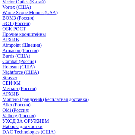
Vector Optics (Китай)
Vortex (США)
Warne Scope Mounts (USA)
ВОМЗ (Россия)
ЭСТ (Россия)
ОБК РОСТ
Прочие кронштейны
АРХИВ
Aimpoint (Швеция)
Armacon (Россия)
Burris (США)
Combat (Россия)
Holosun (США)
Nightforce (США)
Strasser
СЕЙФЫ
Меткон (Россия)
АРХИВ
Montero Грандсейф (Бесплатная доставка)
Aiko (Россия)
Oldi (Россия)
Valberg (Россия)
УХОД ЗА ОРУЖИЕМ
Наборы для чистки
DAC Technologies (США)