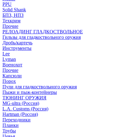
PPU
Solid Shank
БПЗ, НПЗ
Техкрим
Прочие
РЕЛОАДИНГ ГЛАДКОСТВОЛЬНОЕ
Гильзы для гладкоствольного оружия
Дробь/картечь
Инструменты
Lee
Lyman
Военохот
Прочие
Капсюли
Порох
Пули для гладкоствольного оружия
Пыжи и пыж-контейнеры
ТЮНИНГ ОРУЖИЯ
MG-ultra (Россия)
L.A. Customs (Россия)
Hartman (Россия)
Переходники
Планки
Трубы
Цевья