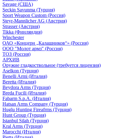
Savage (США)
Seckin Savunma (Турция)
Sport Weapon Custom (Россия)
Steyr-Mannlicher AG (Австрия)
Strasser (Австрия)
Tikka (Финляндия)
Winchester
ОАО «Концерн „Калашников“» (Россия)
ООО "Молот армз" (Россия)
ТОЗ (Россия)
АРХИВ
Оружие гладкоствольное (требуется лицензия)
Aselkon (Турция)
Benelli Armi (Италия)
Beretta (Италия)
Beydora Arms (Турция)
Breda Fucili (Италия)
Fabarm S.p.A. (Италия)
Hatsan Arms Company (Турция)
Huglu Hunting Fireafrms (Турция)
Hunt Group (Турция)
Istanbul Silah (Турция)
Kral Arms (Турция)
Marocchi (Италия)
Pietta (Италия)