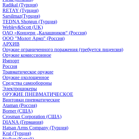
Radikal (Турция)
RETAY (Турция)
Sarsilmaz(Турция)
TEDNA Shotgun (Турция)
Webley&Scott (UK)
ОАО «Концерн „Калашников“ (Россия)
ООО "Молот Армз" (Россия)
АРХИВ
Оружие ограниченного поражения (требуется лицензия)
Оружие комиссионное
Импорт
Россия
Травматическое оружие
Оружие охолощенное
Средства самообороны
Электрошокеры
ОРУЖИЕ ПНЕВМАТИЧЕСКОЕ
Винтовки пневматические
Ataman (Россия)
Borner (США)
Crosman Corporation (США)
DIANA (Германия)
Hatsan Arms Company (Турция)
Kral (Турция)
Stalker (Китай)