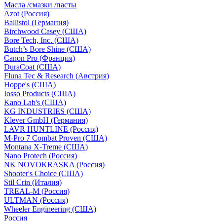
Масла /смазки /пасты
Azot (Россия)
Ballistol (Германия)
Birchwood Casey (США)
Bore Tech, Inc. (США)
Butch’s Bore Shine (СШA)
Canon Pro (Франция)
DuraCoat (США)
Fluna Tec & Research (Австрия)
Hoppe's (США)
Iosso Products (США)
Kano Lab's (США)
KG INDUSTRIES (США)
Klever GmbH (Германия)
LAVR HUNTLINE (Россия)
M-Pro 7 Combat Proven (СШA)
Montana X-Treme (США)
Nano Protech (Россия)
NK NOVOKRASKA (Россия)
Shooter's Choice (СШA)
Stil Crin (Италия)
TREAL-M (Россия)
ULTMAN (Россия)
Wheeler Engineering (СШA)
Россия