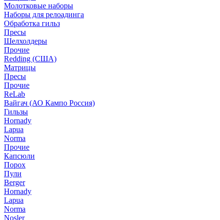
Молотковые наборы
Наборы для релоадинга
Обработка гильз
Пресы
Шелхолдеры
Прочие
Redding (США)
Матрицы
Пресы
Прочие
ReLab
Вайгач (АО Кампо Россия)
Гильзы
Hornady
Lapua
Norma
Прочие
Капсюли
Порох
Пули
Berger
Hornady
Lapua
Norma
Nosler