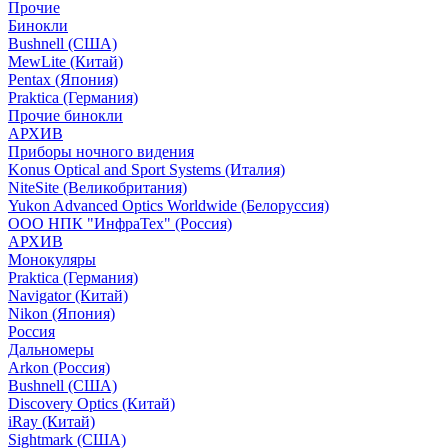
Прочие
Бинокли
Bushnell (США)
MewLite (Китай)
Pentax (Япония)
Praktica (Германия)
Прочие бинокли
АРХИВ
Приборы ночного видения
Konus Optical and Sport Systems (Италия)
NiteSite (Великобритания)
Yukon Advanced Optics Worldwide (Белоруссия)
ООО НПК "ИнфраТех" (Россия)
АРХИВ
Монокуляры
Praktica (Германия)
Navigator (Китай)
Nikon (Япония)
Россия
Дальномеры
Arkon (Россия)
Bushnell (США)
Discovery Optics (Китай)
iRay (Китай)
Sightmark (США)