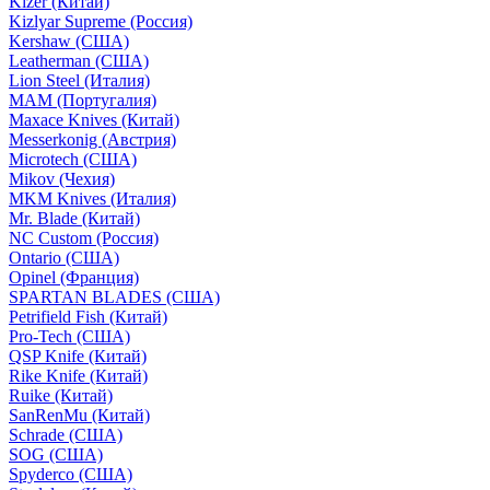
Kizer (Китай)
Kizlyar Supreme (Россия)
Kershaw (США)
Leatherman (США)
Lion Steel (Италия)
MAM (Португалия)
Maxace Knives (Китай)
Messerkonig (Австрия)
Microtech (США)
Mikov (Чехия)
MKM Knives (Италия)
Mr. Blade (Китай)
NC Custom (Россия)
Ontario (США)
Opinel (Франция)
SPARTAN BLADES (США)
Petrifield Fish (Китай)
Pro-Tech (США)
QSP Knife (Китай)
Rike Knife (Китай)
Ruike (Китай)
SanRenMu (Китай)
Schrade (США)
SOG (США)
Spyderco (США)