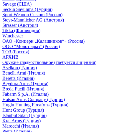
Savage (США)
Seckin Savunma (Турция)
Sport Weapon Custom (Россия)
Steyr-Mannlicher AG (Австрия)
Strasser (Австрия)
Tikka (Финляндия)
Winchester
ОАО «Концерн „Калашников“» (Россия)
ООО "Молот армз" (Россия)
ТОЗ (Россия)
АРХИВ
Оружие гладкоствольное (требуется лицензия)
Aselkon (Турция)
Benelli Armi (Италия)
Beretta (Италия)
Beydora Arms (Турция)
Breda Fucili (Италия)
Fabarm S.p.A. (Италия)
Hatsan Arms Company (Турция)
Huglu Hunting Fireafrms (Турция)
Hunt Group (Турция)
Istanbul Silah (Турция)
Kral Arms (Турция)
Marocchi (Италия)
Pietta (Италия)