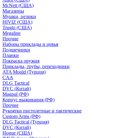
McNett (США)
Магазины
Мушки, целики
HIVIZ (США)
Truglo (США)
Megaline
Прочие
Наборы приклады и цевья
Подщечники
Планки
Покраска оружия
Приклады, трубы, переходники
ATA Mould (Турция)
CAA
DLG Tactical
DVC (Китай)
Magpul (РФ)
Корпус выживания (РФ)
Прочие
Рукоятки пистолетные и тактические
Custom Arms (РФ)
DLG Tactical (Турция)
DVC (Китай)
Hogue (США)