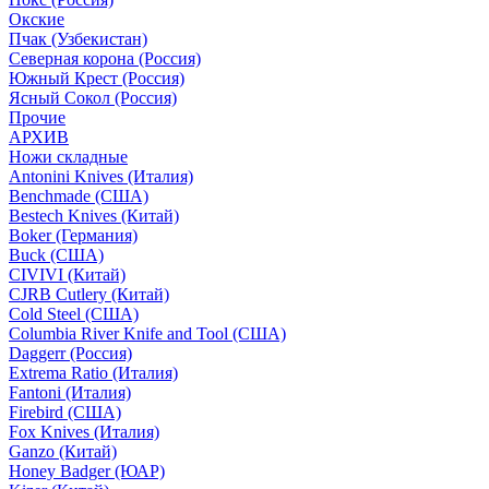
Окские
Пчак (Узбекистан)
Северная корона (Россия)
Южный Крест (Россия)
Ясный Сокол (Россия)
Прочие
АРХИВ
Ножи складные
Antonini Knives (Италия)
Benchmade (США)
Bestech Knives (Китай)
Boker (Германия)
Buck (США)
CIVIVI (Китай)
CJRB Cutlery (Китай)
Cold Steel (США)
Columbia River Knife and Tool (США)
Daggerr (Россия)
Extrema Ratio (Италия)
Fantoni (Италия)
Firebird (США)
Fox Knives (Италия)
Ganzo (Китай)
Honey Badger (ЮАР)