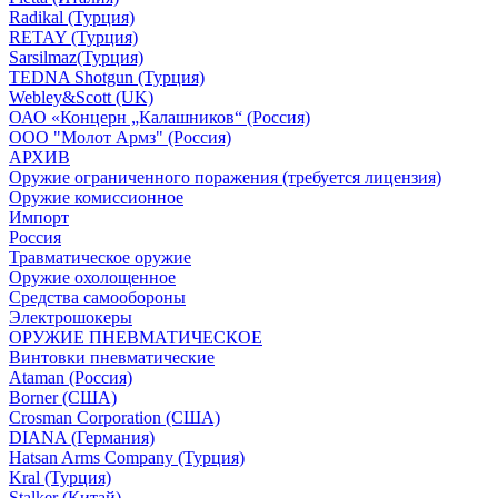
Radikal (Турция)
RETAY (Турция)
Sarsilmaz(Турция)
TEDNA Shotgun (Турция)
Webley&Scott (UK)
ОАО «Концерн „Калашников“ (Россия)
ООО "Молот Армз" (Россия)
АРХИВ
Оружие ограниченного поражения (требуется лицензия)
Оружие комиссионное
Импорт
Россия
Травматическое оружие
Оружие охолощенное
Средства самообороны
Электрошокеры
ОРУЖИЕ ПНЕВМАТИЧЕСКОЕ
Винтовки пневматические
Ataman (Россия)
Borner (США)
Crosman Corporation (США)
DIANA (Германия)
Hatsan Arms Company (Турция)
Kral (Турция)
Stalker (Китай)