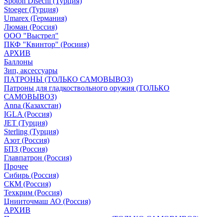
Spoton Disechi (Турция)
Stoeger (Турция)
Umarex (Германия)
Люман (Россия)
ООО "Выстрел"
ПКФ "Квинтор" (Росиия)
АРХИВ
Баллоны
Зип, аксессуары
ПАТРОНЫ (ТОЛЬКО САМОВЫВОЗ)
Патроны для гладкоствольного оружия (ТОЛЬКО
САМОВЫВОЗ)
Anna (Казахстан)
IGLA (Россия)
JET (Турция)
Sterling (Турция)
Азот (Россия)
БПЗ (Россия)
Главпатрон (Россия)
Прочее
Сибирь (Россия)
СКМ (Россия)
Техкрим (Россия)
Цнииточмаш АО (Россия)
АРХИВ