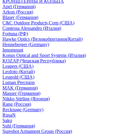
КРОНШТЕЙНЫ И КОЛЬЦА
Apel (Германия)
Arkon (Россия)
Blaser (Германия)
C&C Outdoor Products,Corp (США)
Contessa Alessandro (Италия)
Fortuna (РФ)
Hawke Optics (Великобритания/Китай)
Henneberger (Germany)
Innomount
Konus Optical and Sport Systems (Италия)
KOZAP (Чешская Республика)
Leapers (США)
Leofoto (Китай)
Leupold (США)
Luman Precision
MAK (Германия)
Mauser (Германия)
Nikko Stirling (Япония)
Rang (Россия)
Recknage (Germany)
RusaN
Sako
Suhl (Германия)
Sureshot Armament Group (Россия)