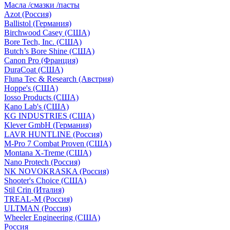
Масла /смазки /пасты
Azot (Россия)
Ballistol (Германия)
Birchwood Casey (США)
Bore Tech, Inc. (США)
Butch’s Bore Shine (СШA)
Canon Pro (Франция)
DuraCoat (США)
Fluna Tec & Research (Австрия)
Hoppe's (США)
Iosso Products (США)
Kano Lab's (США)
KG INDUSTRIES (США)
Klever GmbH (Германия)
LAVR HUNTLINE (Россия)
M-Pro 7 Combat Proven (СШA)
Montana X-Treme (США)
Nano Protech (Россия)
NK NOVOKRASKA (Россия)
Shooter's Choice (СШA)
Stil Crin (Италия)
TREAL-M (Россия)
ULTMAN (Россия)
Wheeler Engineering (СШA)
Россия