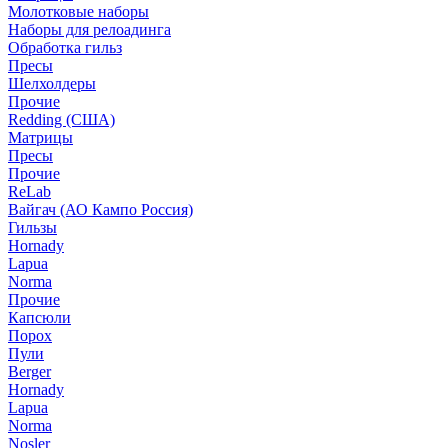
Молотковые наборы
Наборы для релоадинга
Обработка гильз
Пресы
Шелхолдеры
Прочие
Redding (США)
Матрицы
Пресы
Прочие
ReLab
Вайгач (АО Кампо Россия)
Гильзы
Hornady
Lapua
Norma
Прочие
Капсюли
Порох
Пули
Berger
Hornady
Lapua
Norma
Nosler