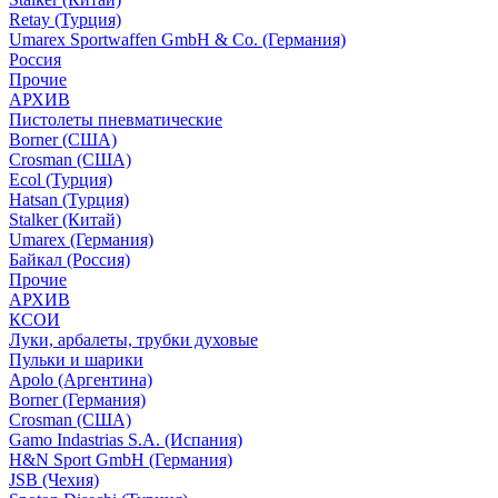
Retay (Турция)
Umarex Sportwaffen GmbH & Co. (Германия)
Россия
Прочие
АРХИВ
Пистолеты пневматические
Borner (США)
Crosman (США)
Ecol (Турция)
Hatsan (Турция)
Stalker (Китай)
Umarex (Германия)
Байкал (Россия)
Прочие
АРХИВ
КСОИ
Луки, арбалеты, трубки духовые
Пульки и шарики
Apolo (Аргентина)
Borner (Германия)
Crosman (США)
Gamo Indastrias S.A. (Испания)
H&N Sport GmbH (Германия)
JSB (Чехия)