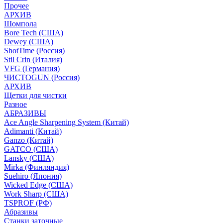
Прочее
АРХИВ
Шомпола
Bore Tech (США)
Dewey (США)
ShotTime (Россия)
Stil Crin (Италия)
VFG (Германия)
ЧИСТОGUN (Россия)
АРХИВ
Щетки для чистки
Разное
АБРАЗИВЫ
Ace Angle Sharpening System (Китай)
Adimanti (Китай)
Ganzo (Китай)
GATCO (США)
Lansky (США)
Mirka (Финляндия)
Suehiro (Япония)
Wicked Edge (США)
Work Sharp (США)
TSPROF (РФ)
Абразивы
Станки заточные