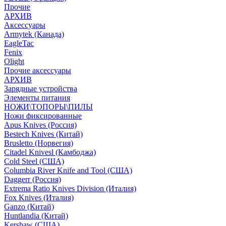
Прочие
АРХИВ
Аксессуары
Armytek (Канада)
EagleTac
Fenix
Olight
Прочие аксессуары
АРХИВ
Зарядные устройства
Элементы питания
НОЖИ\ТОПОРЫ\ПИЛЫ
Ножи фиксированные
Apus Knives (Россия)
Bestech Knives (Китай)
Brusletto (Норвегия)
Citadel Knivesl (Камбоджа)
Cold Steel (США)
Columbia River Knife and Tool (США)
Daggerr (Россия)
Extrema Ratio Knives Division (Италия)
Fox Knives (Италия)
Ganzo (Китай)
Huntlandia (Китай)
Kershaw (США)