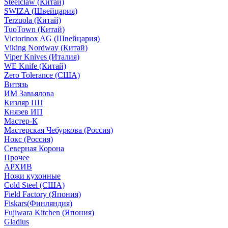
Steelclaw (Китай)
SWIZA (Швейцария)
Terzuola (Китай)
TuoTown (Китай)
Victorinox AG (Швейцария)
Viking Nordway (Китай)
Viper Knives (Италия)
WE Knife (Китай)
Zero Tolerance (США)
Витязь
ИМ Завьялова
Кизляр ПП
Князев ИП
Мастер-К
Мастерская Чебуркова (Россия)
Нокс (Россия)
Северная Корона
Прочее
АРХИВ
Ножи кухонные
Cold Steel (США)
Field Factory (Япония)
Fiskars(Финляндия)
Fujiwara Kitchen (Япония)
Gladius