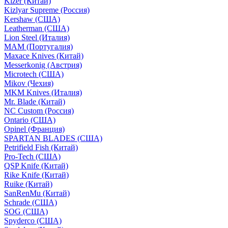
Kizer (Китай)
Kizlyar Supreme (Россия)
Kershaw (США)
Leatherman (США)
Lion Steel (Италия)
MAM (Португалия)
Maxace Knives (Китай)
Messerkonig (Австрия)
Microtech (США)
Mikov (Чехия)
MKM Knives (Италия)
Mr. Blade (Китай)
NC Custom (Россия)
Ontario (США)
Opinel (Франция)
SPARTAN BLADES (США)
Petrifield Fish (Китай)
Pro-Tech (США)
QSP Knife (Китай)
Rike Knife (Китай)
Ruike (Китай)
SanRenMu (Китай)
Schrade (США)
SOG (США)
Spyderco (США)