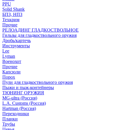
PPU
Solid Shank
БПЗ, НПЗ
Техкрим
Прочие
РЕЛОАДИНГ ГЛАДКОСТВОЛЬНОЕ
Гильзы для гладкоствольного оружия
Дробь/картечь
Инструменты
Lee
Lyman
Военохот
Прочие
Капсюли
Порох
Пули для гладкоствольного оружия
Пыжи и пыж-контейнеры
ТЮНИНГ ОРУЖИЯ
MG-ultra (Россия)
L.A. Customs (Россия)
Hartman (Россия)
Переходники
Планки
Трубы
Цевья