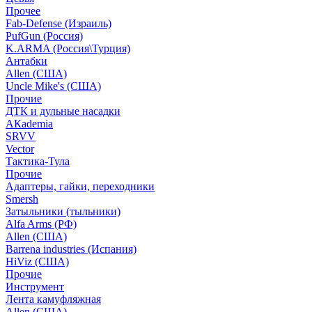
Прочее
Fab-Defense (Израиль)
PufGun (Россия)
K.ARMA (Россия\Турция)
Антабки
Allen (США)
Uncle Mike's (США)
Прочие
ДТК и дульные насадки
АКademia
SRVV
Vector
Тактика-Тула
Прочие
Адаптеры, гайки, переходники
Smersh
Затыльники (тыльники)
Alfa Arms (РФ)
Allen (США)
Barrena industries (Испания)
HiViz (США)
Прочие
Инструмент
Лента камуфляжная
Allen (США)