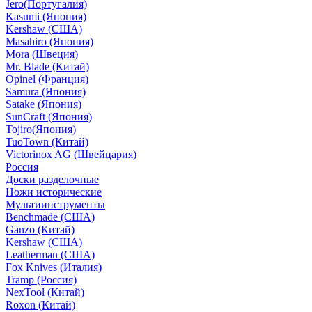
Jero(Португалия)
Kasumi (Япония)
Kershaw (США)
Masahiro (Япония)
Mora (Швеция)
Mr. Blade (Китай)
Opinel (Франция)
Samura (Япония)
Satake (Япония)
SunCraft (Япония)
Tojiro(Япония)
TuoTown (Китай)
Victorinox AG (Швейцария)
Россия
Доски разделочные
Ножи исторические
Мультиинструменты
Benchmade (США)
Ganzo (Китай)
Kershaw (США)
Leatherman (США)
Fox Knives (Италия)
Tramp (Россия)
NexTool (Китай)
Roxon (Китай)