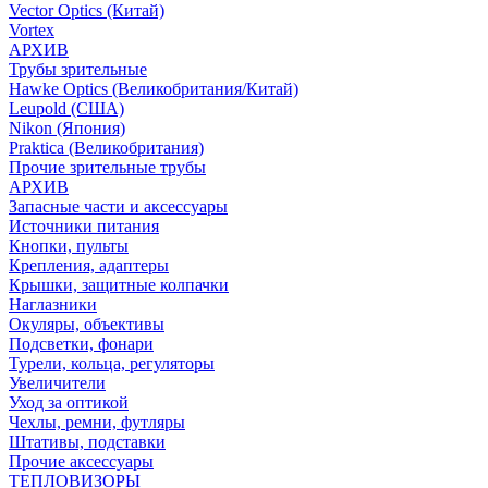
Vector Optics (Китай)
Vortex
АРХИВ
Трубы зрительные
Hawke Optics (Великобритания/Китай)
Leupold (США)
Nikon (Япония)
Praktica (Великобритания)
Прочие зрительные трубы
АРХИВ
Запасные части и аксессуары
Источники питания
Кнопки, пульты
Крепления, адаптеры
Крышки, защитные колпачки
Наглазники
Окуляры, объективы
Подсветки, фонари
Турели, кольца, регуляторы
Увеличители
Уход за оптикой
Чехлы, ремни, футляры
Штативы, подставки
Прочие аксессуары
ТЕПЛОВИЗОРЫ