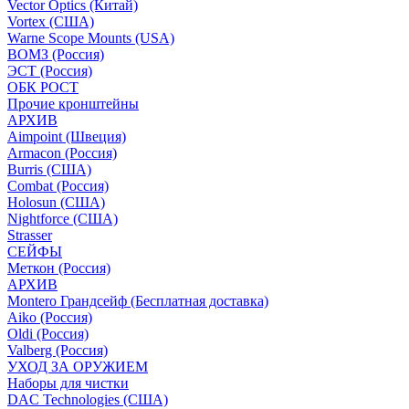
Vector Optics (Китай)
Vortex (США)
Warne Scope Mounts (USA)
ВОМЗ (Россия)
ЭСТ (Россия)
ОБК РОСТ
Прочие кронштейны
АРХИВ
Aimpoint (Швеция)
Armacon (Россия)
Burris (США)
Combat (Россия)
Holosun (США)
Nightforce (США)
Strasser
СЕЙФЫ
Меткон (Россия)
АРХИВ
Montero Грандсейф (Бесплатная доставка)
Aiko (Россия)
Oldi (Россия)
Valberg (Россия)
УХОД ЗА ОРУЖИЕМ
Наборы для чистки
DAC Technologies (США)