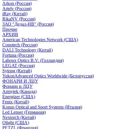
Arkon (Россия)
Artelv (Россия)
iRay (Китай)
RikaNV (Россия)
ЗАО "Дедал-НВ" (Россия)
Прочие
АРХИВ
American Technologies Network (США)
Conotech (Россия)
DALI Technology (Китай)
Fortuna (Россия)
Lahoux Optics B.V. (Голландия)
LEGAT (Россия)
Sytong (Китай)
YukonAdvanced Optics Worldwide (Белоруссия)
ФОНАРИ И ЛЦУ
Фонари и ЛЦУ
Armytek (Канада)
Energizer (США)
Fenix (Китай)
Konus Optical and Sport Systems (Италия)
Led Lenser (Германия)
Nextorch (Китай)
Olight (США)
PETZL (Франция)