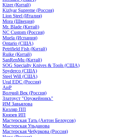
Kizer (Китай)
Kizlyar Supreme (Россия)
Lion Steel (Италия)
Mora (Швеция)
Mr. Blade (Китай)
NC Custom (Россия)
Muela (Испания)
Ontario (США)
Petrifield Fish (Китай)
Ruike (Китай)
SanRenMu (Китай)
SOG Specialty Knives & Tools (США)
Spyderco (США)
Steel Will (США)
Ural EDC (Россия)
АиР
Волчий Век (Россия)
Златоуст "Оружейникъ"
ИМ Завьялова
Кизляр ПП
Князев ИП
Мастерская Тать (Антон Белоусов)
Мастерская Ульданова
Мастерская Чебуркова (Россия)
Нокс (Россия)