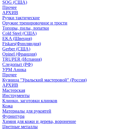
SOG (США)
Прочее
АРХИВ
Ручки тактические
Оружие тренировочное и трости
Топоры, пилы, лопатки
Cold Steel (США)
EKA (Швеция)
Fiskars(Финляндия)
Gerber (США)
Opinel (Франция)
TRUPER (Испания)
Следопыт (РФ)
УРМ Аника
Прочее
Кузница "Уральский мастеровой" (Россия)
АРХИВ
Мастерская
Инструменты
Клинки. заготовки клинков
Кожа
Материалы для рукоятей
Фурнитура
Химия для кожи и дерева, воронение
Цветные металлы