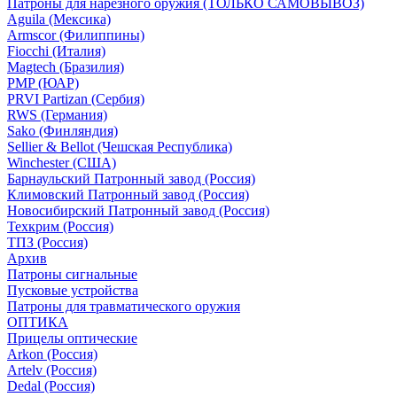
Патроны для нарезного оружия (ТОЛЬКО САМОВЫВОЗ)
Aguila (Мексика)
Armscor (Филиппины)
Fiocchi (Италия)
Magtech (Бразилия)
PMP (ЮАР)
PRVI Partizan (Сербия)
RWS (Германия)
Sako (Финляндия)
Sellier & Bellot (Чешская Республика)
Winchester (США)
Барнаульский Патронный завод (Россия)
Климовский Патронный завод (Россия)
Новосибирский Патронный завод (Россия)
Техкрим (Россия)
ТПЗ (Россия)
Архив
Патроны сигнальные
Пусковые устройства
Патроны для травматического оружия
ОПТИКА
Прицелы оптические
Arkon (Россия)
Artelv (Россия)
Dedal (Россия)