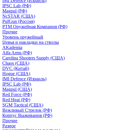
IMI Defence (Израиль)
IPSC Lab (РФ)
Magpul (РФ)
NcSTAR (США)
PufGun (Россия)
РТМ Оружейная Компания (РФ)
Прочие
Уровень оружейный
Цевья и накладки на стволы
AKademia
Alfa Arms (РФ)
Carolina Shooters Supply (США)
Chaos (США)
DVC (Китай)
Hogue (США)
IMI Defence (Израиль)
IPSC Lab (РФ)
Magpul (США)
Red Force (РФ)
Red Heat (РФ)
SGM Tactical (США)
Вежливый Стрелок (РФ)
Корпус Выживания (РФ)
Прочие
Разное