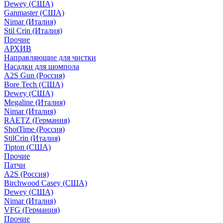
Dewey (США)
Ganmaster (США)
Nimar (Италия)
Stil Crin (Италия)
Прочие
АРХИВ
Направляющие для чистки
Насадки для шомпола
A2S Gun (Россия)
Bore Tech (США)
Dewey (США)
Megaline (Италия)
Nimar (Италия)
RAETZ (Германия)
ShotTime (Россия)
StilCrin (Италия)
Tipton (США)
Прочие
Патчи
A2S (Россия)
Birchwood Casey (США)
Dewey (США)
Nimar (Италия)
VFG (Германия)
Прочие