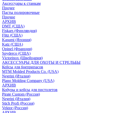
Аксессуары к станкам
Прочее
Пасты полировочные
Прочие
АРХИВ
DMT (США)
Fiskars (Финляндия)
Flitz (США)
Kasumi (Япония)
Katz (США)
Opinel (Франция)
Spyderco (США)
Victorinox (Швейцария)
АКСЕССУАРЫ ДЛЯ ОХОТЫ И СТРЕЛЬБЫ
Кейсы для боеприпасов
MTM Molded Products Co. (USA)
Negrini (Италия)
Plano Molding Company (USA)
АРХИВ
Кобуры и кейсы для пистолетов
Pirate Custom (Россия)
Negrini (Италия)
Stich Profi (Россия)
Vektor (Россия)
АРХИВ