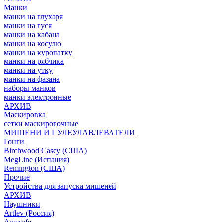
Манки
манки на глухаря
манки на гуся
манки на кабана
манки на косулю
манки на куропатку
манки на рябчика
манки на утку
манки на фазана
наборы манков
манки электронные
АРХИВ
Маскировка
сетки маскировочные
МИШЕНИ И ПУЛЕУЛАВЛЕВАТЕЛИ
Гонги
Birchwood Casey (США)
MegLine (Испания)
Remington (США)
Прочие
Устройства для запуска мишеней
АРХИВ
Наушники
Artlev (Россия)
Awesafe