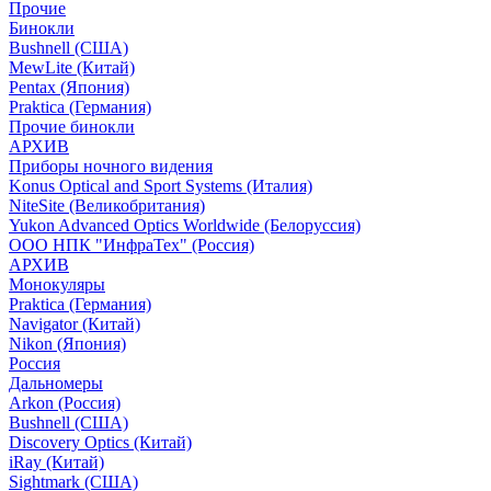
Прочие
Бинокли
Bushnell (США)
MewLite (Китай)
Pentax (Япония)
Praktica (Германия)
Прочие бинокли
АРХИВ
Приборы ночного видения
Konus Optical and Sport Systems (Италия)
NiteSite (Великобритания)
Yukon Advanced Optics Worldwide (Белоруссия)
ООО НПК "ИнфраТех" (Россия)
АРХИВ
Монокуляры
Praktica (Германия)
Navigator (Китай)
Nikon (Япония)
Россия
Дальномеры
Arkon (Россия)
Bushnell (США)
Discovery Optics (Китай)
iRay (Китай)
Sightmark (США)