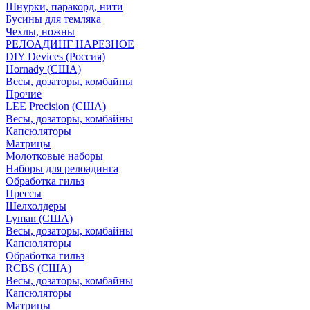
Шнурки, паракорд, нити
Бусины для темляка
Чехлы, ножны
РЕЛОАДИНГ НАРЕЗНОЕ
DIY Devices (Россия)
Hornady (США)
Весы, дозаторы, комбайны
Прочие
LEE Precision (США)
Весы, дозаторы, комбайны
Капсюляторы
Матрицы
Молотковые наборы
Наборы для релоадинга
Обработка гильз
Преcсы
Шелхолдеры
Lyman (США)
Весы, дозаторы, комбайны
Капсюляторы
Обработка гильз
RCBS (США)
Весы, дозаторы, комбайны
Капсюляторы
Матрицы