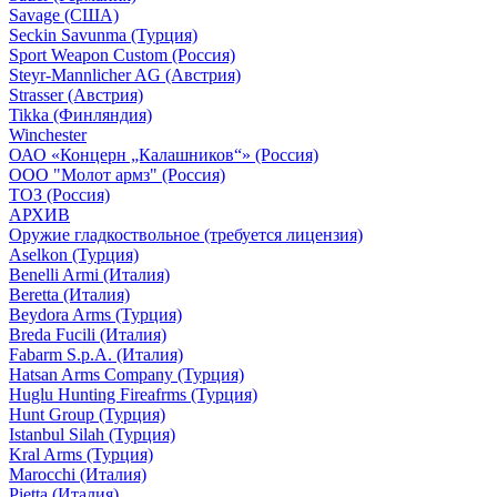
Savage (США)
Seckin Savunma (Турция)
Sport Weapon Custom (Россия)
Steyr-Mannlicher AG (Австрия)
Strasser (Австрия)
Tikka (Финляндия)
Winchester
ОАО «Концерн „Калашников“» (Россия)
ООО "Молот армз" (Россия)
ТОЗ (Россия)
АРХИВ
Оружие гладкоствольное (требуется лицензия)
Aselkon (Турция)
Benelli Armi (Италия)
Beretta (Италия)
Beydora Arms (Турция)
Breda Fucili (Италия)
Fabarm S.p.A. (Италия)
Hatsan Arms Company (Турция)
Huglu Hunting Fireafrms (Турция)
Hunt Group (Турция)
Istanbul Silah (Турция)
Kral Arms (Турция)
Marocchi (Италия)
Pietta (Италия)