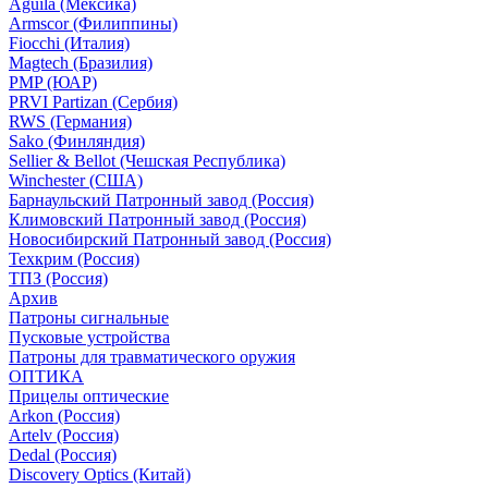
Aguila (Мексика)
Armscor (Филиппины)
Fiocchi (Италия)
Magtech (Бразилия)
PMP (ЮАР)
PRVI Partizan (Сербия)
RWS (Германия)
Sako (Финляндия)
Sellier & Bellot (Чешская Республика)
Winchester (США)
Барнаульский Патронный завод (Россия)
Климовский Патронный завод (Россия)
Новосибирский Патронный завод (Россия)
Техкрим (Россия)
ТПЗ (Россия)
Архив
Патроны сигнальные
Пусковые устройства
Патроны для травматического оружия
ОПТИКА
Прицелы оптические
Arkon (Россия)
Artelv (Россия)
Dedal (Россия)
Discovery Optics (Китай)