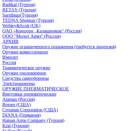
Radikal (Турция)
RETAY (Турция)
Sarsilmaz(Турция)
TEDNA Shotgun (Турция)
Webley&Scott (UK)
ОАО «Концерн „Калашников“ (Россия)
ООО "Молот Армз" (Россия)
АРХИВ
Оружие ограниченного поражения (требуется лицензия)
Оружие комиссионное
Импорт
Россия
Травматическое оружие
Оружие охолощенное
Средства самообороны
Электрошокеры
ОРУЖИЕ ПНЕВМАТИЧЕСКОЕ
Винтовки пневматические
Ataman (Россия)
Borner (США)
Crosman Corporation (США)
DIANA (Германия)
Hatsan Arms Company (Турция)
Kral (Турция)
Stalker (Китай)