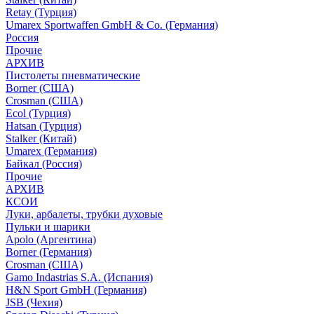
Retay (Турция)
Umarex Sportwaffen GmbH & Co. (Германия)
Россия
Прочие
АРХИВ
Пистолеты пневматические
Borner (США)
Crosman (США)
Ecol (Турция)
Hatsan (Турция)
Stalker (Китай)
Umarex (Германия)
Байкал (Россия)
Прочие
АРХИВ
КСОИ
Луки, арбалеты, трубки духовые
Пульки и шарики
Apolo (Аргентина)
Borner (Германия)
Crosman (США)
Gamo Indastrias S.A. (Испания)
H&N Sport GmbH (Германия)
JSB (Чехия)