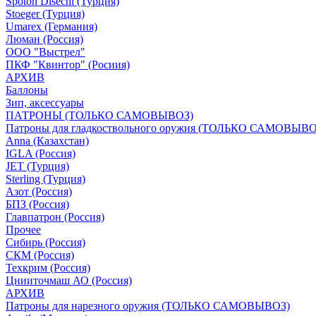
Spoton Disechi (Турция)
Stoeger (Турция)
Umarex (Германия)
Люман (Россия)
ООО "Выстрел"
ПКФ "Квинтор" (Росиия)
АРХИВ
Баллоны
Зип, аксессуары
ПАТРОНЫ (ТОЛЬКО САМОВЫВОЗ)
Патроны для гладкоствольного оружия (ТОЛЬКО САМОВЫВО
Anna (Казахстан)
IGLA (Россия)
JET (Турция)
Sterling (Турция)
Азот (Россия)
БПЗ (Россия)
Главпатрон (Россия)
Прочее
Сибирь (Россия)
СКМ (Россия)
Техкрим (Россия)
Цнииточмаш АО (Россия)
АРХИВ
Патроны для нарезного оружия (ТОЛЬКО САМОВЫВОЗ)