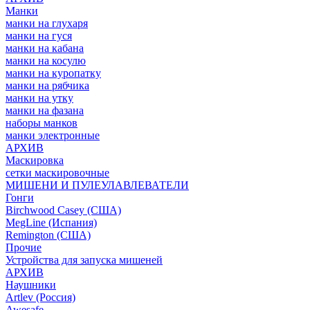
Манки
манки на глухаря
манки на гуся
манки на кабана
манки на косулю
манки на куропатку
манки на рябчика
манки на утку
манки на фазана
наборы манков
манки электронные
АРХИВ
Маскировка
сетки маскировочные
МИШЕНИ И ПУЛЕУЛАВЛЕВАТЕЛИ
Гонги
Birchwood Casey (США)
MegLine (Испания)
Remington (США)
Прочие
Устройства для запуска мишеней
АРХИВ
Наушники
Artlev (Россия)
Awesafe