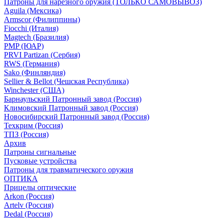
Патроны для нарезного оружия (ТОЛЬКО САМОВЫВОЗ)
Aguila (Мексика)
Armscor (Филиппины)
Fiocchi (Италия)
Magtech (Бразилия)
PMP (ЮАР)
PRVI Partizan (Сербия)
RWS (Германия)
Sako (Финляндия)
Sellier & Bellot (Чешская Республика)
Winchester (США)
Барнаульский Патронный завод (Россия)
Климовский Патронный завод (Россия)
Новосибирский Патронный завод (Россия)
Техкрим (Россия)
ТПЗ (Россия)
Архив
Патроны сигнальные
Пусковые устройства
Патроны для травматического оружия
ОПТИКА
Прицелы оптические
Arkon (Россия)
Artelv (Россия)
Dedal (Россия)