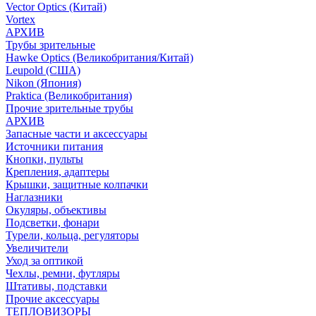
Vector Optics (Китай)
Vortex
АРХИВ
Трубы зрительные
Hawke Optics (Великобритания/Китай)
Leupold (США)
Nikon (Япония)
Praktica (Великобритания)
Прочие зрительные трубы
АРХИВ
Запасные части и аксессуары
Источники питания
Кнопки, пульты
Крепления, адаптеры
Крышки, защитные колпачки
Наглазники
Окуляры, объективы
Подсветки, фонари
Турели, кольца, регуляторы
Увеличители
Уход за оптикой
Чехлы, ремни, футляры
Штативы, подставки
Прочие аксессуары
ТЕПЛОВИЗОРЫ