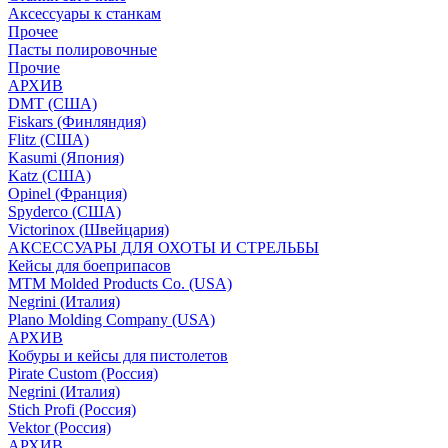
Аксессуары к станкам
Прочее
Пасты полировочные
Прочие
АРХИВ
DMT (США)
Fiskars (Финляндия)
Flitz (США)
Kasumi (Япония)
Katz (США)
Opinel (Франция)
Spyderco (США)
Victorinox (Швейцария)
АКСЕССУАРЫ ДЛЯ ОХОТЫ И СТРЕЛЬБЫ
Кейсы для боеприпасов
MTM Molded Products Co. (USA)
Negrini (Италия)
Plano Molding Company (USA)
АРХИВ
Кобуры и кейсы для пистолетов
Pirate Custom (Россия)
Negrini (Италия)
Stich Profi (Россия)
Vektor (Россия)
АРХИВ