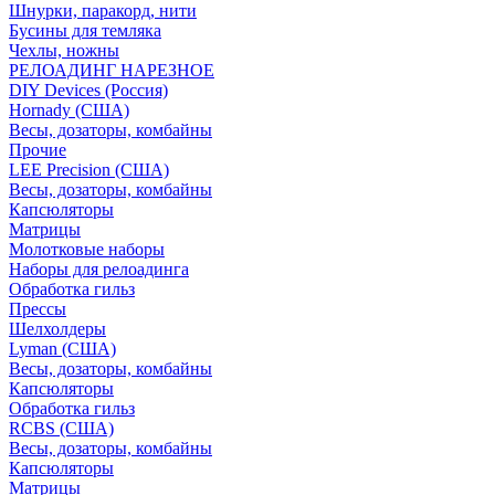
Шнурки, паракорд, нити
Бусины для темляка
Чехлы, ножны
РЕЛОАДИНГ НАРЕЗНОЕ
DIY Devices (Россия)
Hornady (США)
Весы, дозаторы, комбайны
Прочие
LEE Precision (США)
Весы, дозаторы, комбайны
Капсюляторы
Матрицы
Молотковые наборы
Наборы для релоадинга
Обработка гильз
Преcсы
Шелхолдеры
Lyman (США)
Весы, дозаторы, комбайны
Капсюляторы
Обработка гильз
RCBS (США)
Весы, дозаторы, комбайны
Капсюляторы
Матрицы