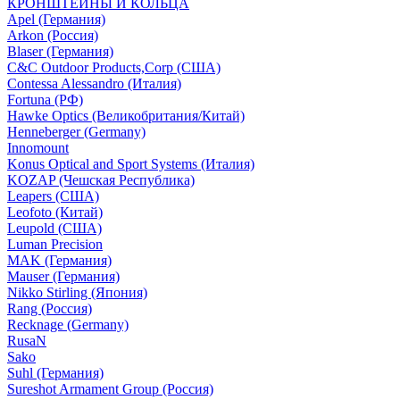
КРОНШТЕЙНЫ И КОЛЬЦА
Apel (Германия)
Arkon (Россия)
Blaser (Германия)
C&C Outdoor Products,Corp (США)
Contessa Alessandro (Италия)
Fortuna (РФ)
Hawke Optics (Великобритания/Китай)
Henneberger (Germany)
Innomount
Konus Optical and Sport Systems (Италия)
KOZAP (Чешская Республика)
Leapers (США)
Leofoto (Китай)
Leupold (США)
Luman Precision
MAK (Германия)
Mauser (Германия)
Nikko Stirling (Япония)
Rang (Россия)
Recknage (Germany)
RusaN
Sako
Suhl (Германия)
Sureshot Armament Group (Россия)