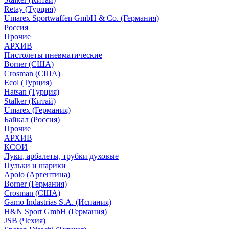
Retay (Турция)
Umarex Sportwaffen GmbH & Co. (Германия)
Россия
Прочие
АРХИВ
Пистолеты пневматические
Borner (США)
Crosman (США)
Ecol (Турция)
Hatsan (Турция)
Stalker (Китай)
Umarex (Германия)
Байкал (Россия)
Прочие
АРХИВ
КСОИ
Луки, арбалеты, трубки духовые
Пульки и шарики
Apolo (Аргентина)
Borner (Германия)
Crosman (США)
Gamo Indastrias S.A. (Испания)
H&N Sport GmbH (Германия)
JSB (Чехия)