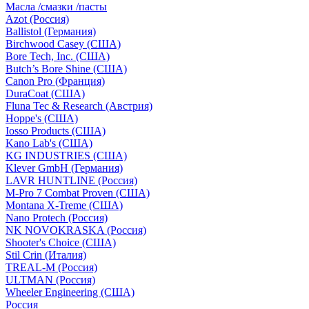
Масла /смазки /пасты
Azot (Россия)
Ballistol (Германия)
Birchwood Casey (США)
Bore Tech, Inc. (США)
Butch’s Bore Shine (СШA)
Canon Pro (Франция)
DuraCoat (США)
Fluna Tec & Research (Австрия)
Hoppe's (США)
Iosso Products (США)
Kano Lab's (США)
KG INDUSTRIES (США)
Klever GmbH (Германия)
LAVR HUNTLINE (Россия)
M-Pro 7 Combat Proven (СШA)
Montana X-Treme (США)
Nano Protech (Россия)
NK NOVOKRASKA (Россия)
Shooter's Choice (СШA)
Stil Crin (Италия)
TREAL-M (Россия)
ULTMAN (Россия)
Wheeler Engineering (СШA)
Россия