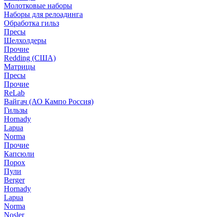
Молотковые наборы
Наборы для релоадинга
Обработка гильз
Пресы
Шелхолдеры
Прочие
Redding (США)
Матрицы
Пресы
Прочие
ReLab
Вайгач (АО Кампо Россия)
Гильзы
Hornady
Lapua
Norma
Прочие
Капсюли
Порох
Пули
Berger
Hornady
Lapua
Norma
Nosler