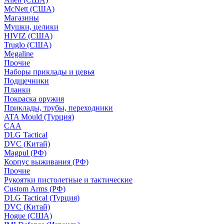
McNett (США)
Магазины
Мушки, целики
HIVIZ (США)
Truglo (США)
Megaline
Прочие
Наборы приклады и цевья
Подщечники
Планки
Покраска оружия
Приклады, трубы, переходники
ATA Mould (Турция)
CAA
DLG Tactical
DVC (Китай)
Magpul (РФ)
Корпус выживания (РФ)
Прочие
Рукоятки пистолетные и тактические
Custom Arms (РФ)
DLG Tactical (Турция)
DVC (Китай)
Hogue (США)