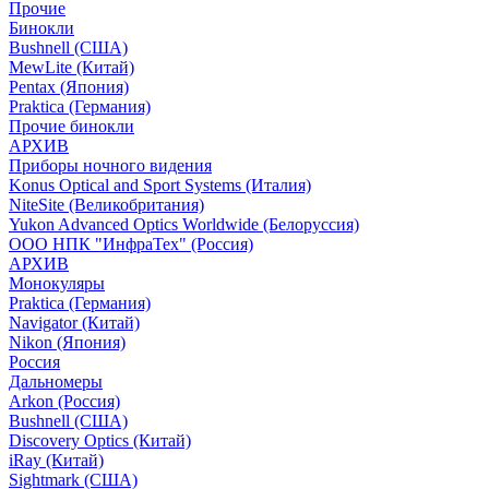
Прочие
Бинокли
Bushnell (США)
MewLite (Китай)
Pentax (Япония)
Praktica (Германия)
Прочие бинокли
АРХИВ
Приборы ночного видения
Konus Optical and Sport Systems (Италия)
NiteSite (Великобритания)
Yukon Advanced Optics Worldwide (Белоруссия)
ООО НПК "ИнфраТех" (Россия)
АРХИВ
Монокуляры
Praktica (Германия)
Navigator (Китай)
Nikon (Япония)
Россия
Дальномеры
Arkon (Россия)
Bushnell (США)
Discovery Optics (Китай)
iRay (Китай)
Sightmark (США)