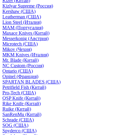
Kizer (Китай)
Kizlyar Supreme (Россия)
Kershaw (США)
Leatherman (США)
Lion Steel (Италия)
MAM (Португалия)
Maxace Knives (Китай)
Messerkonig (Австрия)
Microtech (США)
Mikov (Чехия)
MKM Knives (Италия)
Mr. Blade (Китай)
NC Custom (Россия)
Ontario (США)
Opinel (Франция)
SPARTAN BLADES (США)
Petrifield Fish (Китай)
Pro-Tech (США)
QSP Knife (Китай)
Rike Knife (Китай)
Ruike (Китай)
SanRenMu (Китай)
Schrade (США)
SOG (США)
Spyderco (США)