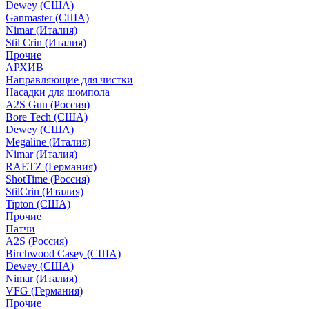
Dewey (США)
Ganmaster (США)
Nimar (Италия)
Stil Crin (Италия)
Прочие
АРХИВ
Направляющие для чистки
Насадки для шомпола
A2S Gun (Россия)
Bore Tech (США)
Dewey (США)
Megaline (Италия)
Nimar (Италия)
RAETZ (Германия)
ShotTime (Россия)
StilCrin (Италия)
Tipton (США)
Прочие
Патчи
A2S (Россия)
Birchwood Casey (США)
Dewey (США)
Nimar (Италия)
VFG (Германия)
Прочие