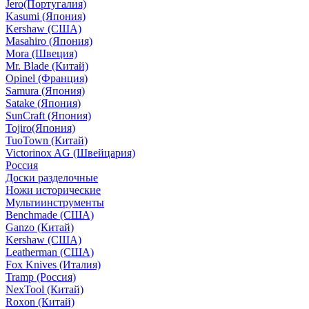
Jero(Португалия)
Kasumi (Япония)
Kershaw (США)
Masahiro (Япония)
Mora (Швеция)
Mr. Blade (Китай)
Opinel (Франция)
Samura (Япония)
Satake (Япония)
SunCraft (Япония)
Tojiro(Япония)
TuoTown (Китай)
Victorinox AG (Швейцария)
Россия
Доски разделочные
Ножи исторические
Мультиинструменты
Benchmade (США)
Ganzo (Китай)
Kershaw (США)
Leatherman (США)
Fox Knives (Италия)
Tramp (Россия)
NexTool (Китай)
Roxon (Китай)