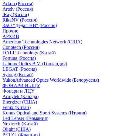
Arkon (Россия)
Artelv (Россия)
iRay (Китай)
RikaNV (Россия)
ЗАО "Дедал-НВ" (Россия)
Прочие
АРХИВ
American Technologies Network (США)
Conotech (Россия)
DALI Technology (Китай)
Fortuna (Россия)
Lahoux Optics B.V. (Голландия)
LEGAT (Россия)
Sytong (Китай)
YukonAdvanced Optics Worldwide (Белоруссия)
ФОНАРИ И ЛЦУ
Фонари и ЛЦУ
Armytek (Канада)
Energizer (США)
Fenix (Китай)
Konus Optical and Sport Systems (Италия)
Led Lenser (Германия)
Nextorch (Китай)
Olight (США)
PETZL (Франция)