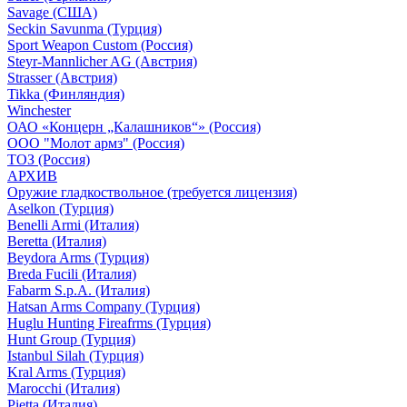
Savage (США)
Seckin Savunma (Турция)
Sport Weapon Custom (Россия)
Steyr-Mannlicher AG (Австрия)
Strasser (Австрия)
Tikka (Финляндия)
Winchester
ОАО «Концерн „Калашников“» (Россия)
ООО "Молот армз" (Россия)
ТОЗ (Россия)
АРХИВ
Оружие гладкоствольное (требуется лицензия)
Aselkon (Турция)
Benelli Armi (Италия)
Beretta (Италия)
Beydora Arms (Турция)
Breda Fucili (Италия)
Fabarm S.p.A. (Италия)
Hatsan Arms Company (Турция)
Huglu Hunting Fireafrms (Турция)
Hunt Group (Турция)
Istanbul Silah (Турция)
Kral Arms (Турция)
Marocchi (Италия)
Pietta (Италия)