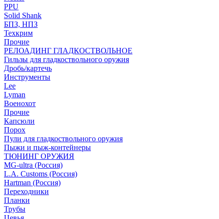
PPU
Solid Shank
БПЗ, НПЗ
Техкрим
Прочие
РЕЛОАДИНГ ГЛАДКОСТВОЛЬНОЕ
Гильзы для гладкоствольного оружия
Дробь/картечь
Инструменты
Lee
Lyman
Военохот
Прочие
Капсюли
Порох
Пули для гладкоствольного оружия
Пыжи и пыж-контейнеры
ТЮНИНГ ОРУЖИЯ
MG-ultra (Россия)
L.A. Customs (Россия)
Hartman (Россия)
Переходники
Планки
Трубы
Цевья