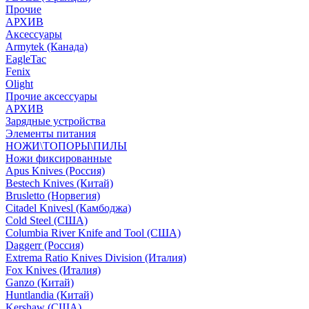
Прочие
АРХИВ
Аксессуары
Armytek (Канада)
EagleTac
Fenix
Olight
Прочие аксессуары
АРХИВ
Зарядные устройства
Элементы питания
НОЖИ\ТОПОРЫ\ПИЛЫ
Ножи фиксированные
Apus Knives (Россия)
Bestech Knives (Китай)
Brusletto (Норвегия)
Citadel Knivesl (Камбоджа)
Cold Steel (США)
Columbia River Knife and Tool (США)
Daggerr (Россия)
Extrema Ratio Knives Division (Италия)
Fox Knives (Италия)
Ganzo (Китай)
Huntlandia (Китай)
Kershaw (США)