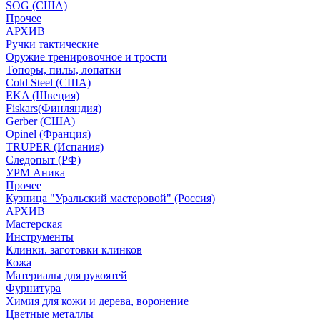
SOG (США)
Прочее
АРХИВ
Ручки тактические
Оружие тренировочное и трости
Топоры, пилы, лопатки
Cold Steel (США)
EKA (Швеция)
Fiskars(Финляндия)
Gerber (США)
Opinel (Франция)
TRUPER (Испания)
Следопыт (РФ)
УРМ Аника
Прочее
Кузница "Уральский мастеровой" (Россия)
АРХИВ
Мастерская
Инструменты
Клинки. заготовки клинков
Кожа
Материалы для рукоятей
Фурнитура
Химия для кожи и дерева, воронение
Цветные металлы