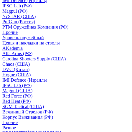
IMI Defence (Израиль)
IPSC Lab (РФ)
Magpul (РФ)
NcSTAR (США)
PufGun (Россия)
РТМ Оружейная Компания (РФ)
Прочие
Уровень оружейный
Цевья и накладки на стволы
AKademia
Alfa Arms (РФ)
Carolina Shooters Supply (США)
Chaos (США)
DVC (Китай)
Hogue (США)
IMI Defence (Израиль)
IPSC Lab (РФ)
Magpul (США)
Red Force (РФ)
Red Heat (РФ)
SGM Tactical (США)
Вежливый Стрелок (РФ)
Корпус Выживания (РФ)
Прочие
Разное