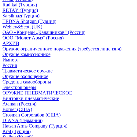
Radikal (Турция)
RETAY (Турция)
Sarsilmaz(Турция)
TEDNA Shotgun (Турция)
Webley&Scott (UK)
ОАО «Концерн „Калашников“ (Россия)
ООО "Молот Армз" (Россия)
АРХИВ
Оружие ограниченного поражения (требуется лицензия)
Оружие комиссионное
Импорт
Россия
Травматическое оружие
Оружие охолощенное
Средства самообороны
Электрошокеры
ОРУЖИЕ ПНЕВМАТИЧЕСКОЕ
Винтовки пневматические
Ataman (Россия)
Borner (США)
Crosman Corporation (США)
DIANA (Германия)
Hatsan Arms Company (Турция)
Kral (Турция)
Stalker (Китай)