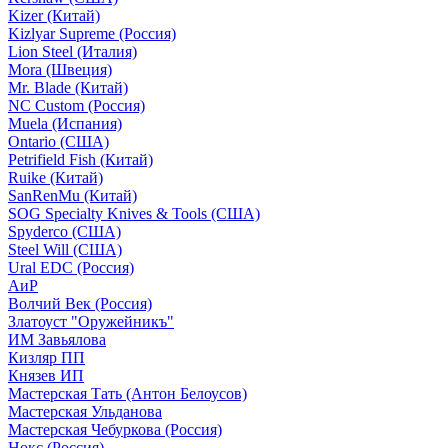
Kizer (Китай)
Kizlyar Supreme (Россия)
Lion Steel (Италия)
Mora (Швеция)
Mr. Blade (Китай)
NC Custom (Россия)
Muela (Испания)
Ontario (США)
Petrifield Fish (Китай)
Ruike (Китай)
SanRenMu (Китай)
SOG Specialty Knives & Tools (США)
Spyderco (США)
Steel Will (США)
Ural EDC (Россия)
АиР
Волчий Век (Россия)
Златоуст "Оружейникъ"
ИМ Завьялова
Кизляр ПП
Князев ИП
Мастерская Тать (Антон Белоусов)
Мастерская Ульданова
Мастерская Чебуркова (Россия)
Нокс (Россия)