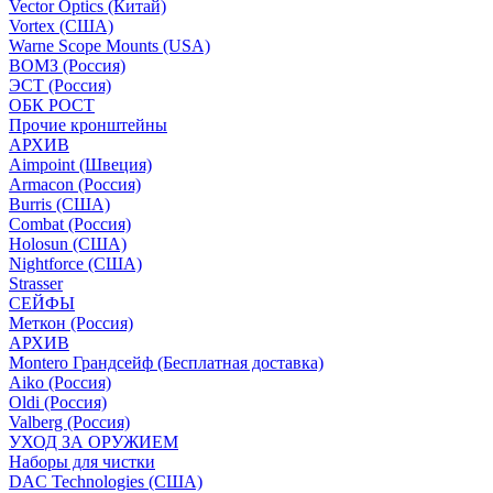
Vector Optics (Китай)
Vortex (США)
Warne Scope Mounts (USA)
ВОМЗ (Россия)
ЭСТ (Россия)
ОБК РОСТ
Прочие кронштейны
АРХИВ
Aimpoint (Швеция)
Armacon (Россия)
Burris (США)
Combat (Россия)
Holosun (США)
Nightforce (США)
Strasser
СЕЙФЫ
Меткон (Россия)
АРХИВ
Montero Грандсейф (Бесплатная доставка)
Aiko (Россия)
Oldi (Россия)
Valberg (Россия)
УХОД ЗА ОРУЖИЕМ
Наборы для чистки
DAC Technologies (США)