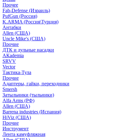
Прочее
Fab-Defense (Израиль)
PufGun (Россия)
K.ARMA (Россия\Турция)
Антабки
Allen (США)
Uncle Mike's (США)
Прочие
ДТК и дульные насадки
АКademia
SRVV
Vector
Тактика-Тула
Прочие
Адаптеры, гайки, переходники
Smersh
Затыльники (тыльники)
Alfa Arms (РФ)
Allen (США)
Barrena industries (Испания)
HiViz (США)
Прочие
Инструмент
Лента камуфляжная
Allen (США)