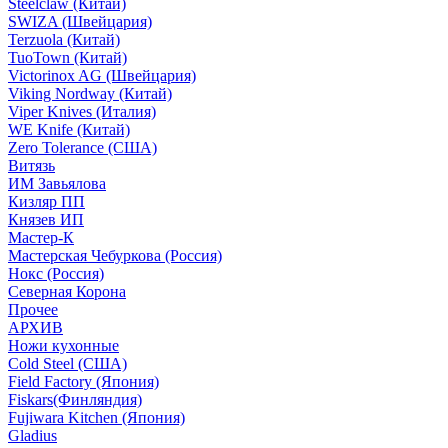
Steelclaw (Китай)
SWIZA (Швейцария)
Terzuola (Китай)
TuoTown (Китай)
Victorinox AG (Швейцария)
Viking Nordway (Китай)
Viper Knives (Италия)
WE Knife (Китай)
Zero Tolerance (США)
Витязь
ИМ Завьялова
Кизляр ПП
Князев ИП
Мастер-К
Мастерская Чебуркова (Россия)
Нокс (Россия)
Северная Корона
Прочее
АРХИВ
Ножи кухонные
Cold Steel (США)
Field Factory (Япония)
Fiskars(Финляндия)
Fujiwara Kitchen (Япония)
Gladius