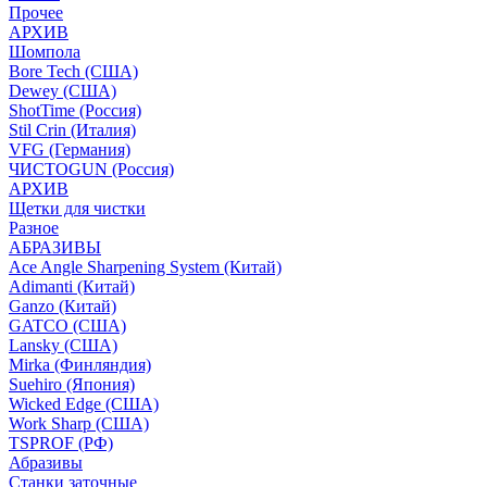
Прочее
АРХИВ
Шомпола
Bore Tech (США)
Dewey (США)
ShotTime (Россия)
Stil Crin (Италия)
VFG (Германия)
ЧИСТОGUN (Россия)
АРХИВ
Щетки для чистки
Разное
АБРАЗИВЫ
Ace Angle Sharpening System (Китай)
Adimanti (Китай)
Ganzo (Китай)
GATCO (США)
Lansky (США)
Mirka (Финляндия)
Suehiro (Япония)
Wicked Edge (США)
Work Sharp (США)
TSPROF (РФ)
Абразивы
Станки заточные