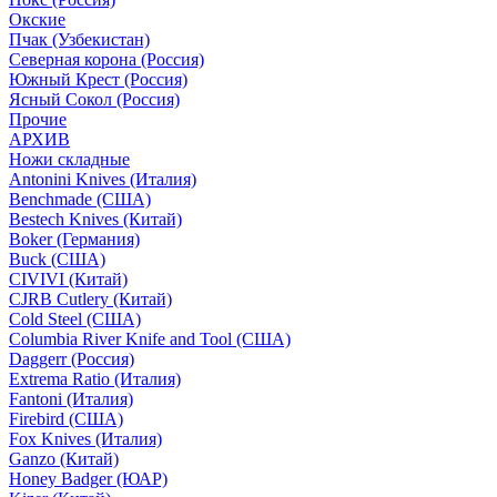
Окские
Пчак (Узбекистан)
Северная корона (Россия)
Южный Крест (Россия)
Ясный Сокол (Россия)
Прочие
АРХИВ
Ножи складные
Antonini Knives (Италия)
Benchmade (США)
Bestech Knives (Китай)
Boker (Германия)
Buck (США)
CIVIVI (Китай)
CJRB Cutlery (Китай)
Cold Steel (США)
Columbia River Knife and Tool (США)
Daggerr (Россия)
Extrema Ratio (Италия)
Fantoni (Италия)
Firebird (США)
Fox Knives (Италия)
Ganzo (Китай)
Honey Badger (ЮАР)