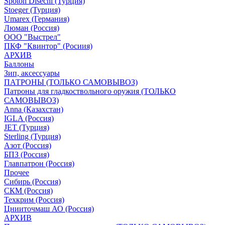
Spoton Disechi (Турция)
Stoeger (Турция)
Umarex (Германия)
Люман (Россия)
ООО "Выстрел"
ПКФ "Квинтор" (Росиия)
АРХИВ
Баллоны
Зип, аксессуары
ПАТРОНЫ (ТОЛЬКО САМОВЫВОЗ)
Патроны для гладкоствольного оружия (ТОЛЬКО
САМОВЫВОЗ)
Anna (Казахстан)
IGLA (Россия)
JET (Турция)
Sterling (Турция)
Азот (Россия)
БПЗ (Россия)
Главпатрон (Россия)
Прочее
Сибирь (Россия)
СКМ (Россия)
Техкрим (Россия)
Цнииточмаш АО (Россия)
АРХИВ