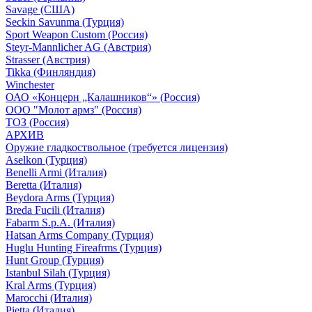
Savage (США)
Seckin Savunma (Турция)
Sport Weapon Custom (Россия)
Steyr-Mannlicher AG (Австрия)
Strasser (Австрия)
Tikka (Финляндия)
Winchester
ОАО «Концерн „Калашников“» (Россия)
ООО "Молот армз" (Россия)
ТОЗ (Россия)
АРХИВ
Оружие гладкоствольное (требуется лицензия)
Aselkon (Турция)
Benelli Armi (Италия)
Beretta (Италия)
Beydora Arms (Турция)
Breda Fucili (Италия)
Fabarm S.p.A. (Италия)
Hatsan Arms Company (Турция)
Huglu Hunting Fireafrms (Турция)
Hunt Group (Турция)
Istanbul Silah (Турция)
Kral Arms (Турция)
Marocchi (Италия)
Pietta (Италия)