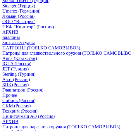
Spoton Disechi (Турция)
Stoeger (Турция)
Umarex (Германия)
Люман (Россия)
ООО "Выстрел"
ПКФ "Квинтор" (Росиия)
АРХИВ
Баллоны
Зип, аксессуары
ПАТРОНЫ (ТОЛЬКО САМОВЫВОЗ)
Патроны для гладкоствольного оружия (ТОЛЬКО САМОВЫВО
Anna (Казахстан)
IGLA (Россия)
JET (Турция)
Sterling (Турция)
Азот (Россия)
БПЗ (Россия)
Главпатрон (Россия)
Прочее
Сибирь (Россия)
СКМ (Россия)
Техкрим (Россия)
Цнииточмаш АО (Россия)
АРХИВ
Патроны для нарезного оружия (ТОЛЬКО САМОВЫВОЗ)