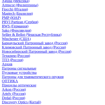
Aguila (Мексика)
Armscor (Филиппины)
Fiocchi (Италия)
Magtech (Бразилия)
PMP (ЮАР)
PRVI Partizan (Сербия)
RWS (Германия)
Sako (Финляндия)
Sellier & Bellot (Чешская Республика)
Winchester (США)
Барнаульский Патронный завод (Россия)
Климовский Патронный завод (Россия)
Новосибирский Патронный завод (Россия)
Техкрим (Россия)
ТПЗ (Россия)
Архив
Патроны сигнальные
Пусковые устройства
Патроны для травматического оружия
ОПТИКА
Прицелы оптические
Arkon (Россия)
Artelv (Россия)
Dedal (Россия)
Discovery Optics (Китай)