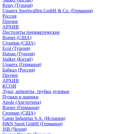
Retay (Турция)
Umarex Sportwaffen GmbH & Co. (Германия)
Россия
Прочие
АРХИВ
Пистолеты пневматические
Borner (США)
Crosman (США)
Ecol (Турция)
Hatsan (Турция)
Stalker (Китай)
Umarex (Германия)
Байкал (Россия)
Прочие
АРХИВ
КСОИ
Луки, арбалеты, трубки духовые
Пульки и шарики
Apolo (Аргентина)
Borner (Германия)
Crosman (США)
Gamo Indastrias S.A. (Испания)
H&N Sport GmbH (Германия)
JSB (Чехия)