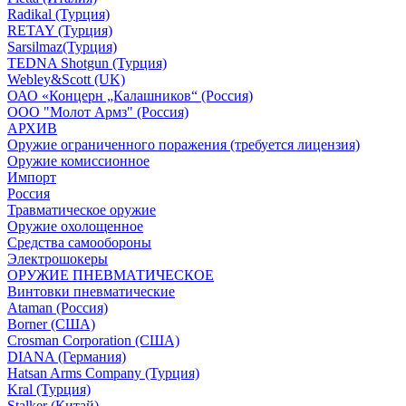
Radikal (Турция)
RETAY (Турция)
Sarsilmaz(Турция)
TEDNA Shotgun (Турция)
Webley&Scott (UK)
ОАО «Концерн „Калашников“ (Россия)
ООО "Молот Армз" (Россия)
АРХИВ
Оружие ограниченного поражения (требуется лицензия)
Оружие комиссионное
Импорт
Россия
Травматическое оружие
Оружие охолощенное
Средства самообороны
Электрошокеры
ОРУЖИЕ ПНЕВМАТИЧЕСКОЕ
Винтовки пневматические
Ataman (Россия)
Borner (США)
Crosman Corporation (США)
DIANA (Германия)
Hatsan Arms Company (Турция)
Kral (Турция)
Stalker (Китай)