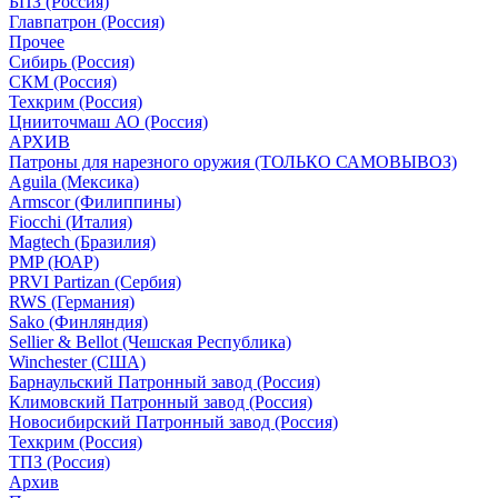
БПЗ (Россия)
Главпатрон (Россия)
Прочее
Сибирь (Россия)
СКМ (Россия)
Техкрим (Россия)
Цнииточмаш АО (Россия)
АРХИВ
Патроны для нарезного оружия (ТОЛЬКО САМОВЫВОЗ)
Aguila (Мексика)
Armscor (Филиппины)
Fiocchi (Италия)
Magtech (Бразилия)
PMP (ЮАР)
PRVI Partizan (Сербия)
RWS (Германия)
Sako (Финляндия)
Sellier & Bellot (Чешская Республика)
Winchester (США)
Барнаульский Патронный завод (Россия)
Климовский Патронный завод (Россия)
Новосибирский Патронный завод (Россия)
Техкрим (Россия)
ТПЗ (Россия)
Архив