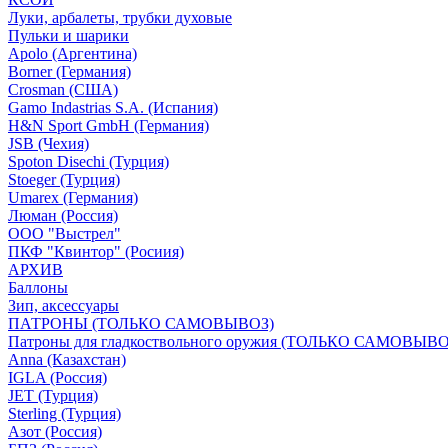
Луки, арбалеты, трубки духовые
Пульки и шарики
Apolo (Аргентина)
Borner (Германия)
Crosman (США)
Gamo Indastrias S.A. (Испания)
H&N Sport GmbH (Германия)
JSB (Чехия)
Spoton Disechi (Турция)
Stoeger (Турция)
Umarex (Германия)
Люман (Россия)
ООО "Выстрел"
ПКФ "Квинтор" (Росиия)
АРХИВ
Баллоны
Зип, аксессуары
ПАТРОНЫ (ТОЛЬКО САМОВЫВОЗ)
Патроны для гладкоствольного оружия (ТОЛЬКО САМОВЫВО
Anna (Казахстан)
IGLA (Россия)
JET (Турция)
Sterling (Турция)
Азот (Россия)