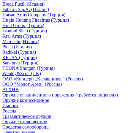
Breda Fucili (Италия)
Fabarm S.p.A. (Италия)
Hatsan Arms Company (Турция)
Huglu Hunting Fireafrms (Турция)
Hunt Group (Турция)
Istanbul Silah (Турция)
Kral Arms (Турция)
Marocchi (Италия)
Pietta (Италия)
Radikal (Турция)
RETAY (Турция)
Sarsilmaz(Турция)
TEDNA Shotgun (Турция)
Webley&Scott (UK)
ОАО «Концерн „Калашников“ (Россия)
ООО "Молот Армз" (Россия)
АРХИВ
Оружие ограниченного поражения (требуется лицензия)
Оружие комиссионное
Импорт
Россия
Травматическое оружие
Оружие охолощенное
Средства самообороны
Электрошокеры