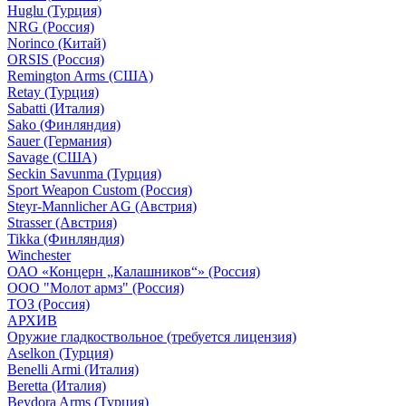
Huglu (Турция)
NRG (Россия)
Norinco (Китай)
ORSIS (Россия)
Remington Arms (США)
Retay (Турция)
Sabatti (Италия)
Sako (Финляндия)
Sauer (Германия)
Savage (США)
Seckin Savunma (Турция)
Sport Weapon Custom (Россия)
Steyr-Mannlicher AG (Австрия)
Strasser (Австрия)
Tikka (Финляндия)
Winchester
ОАО «Концерн „Калашников“» (Россия)
ООО "Молот армз" (Россия)
ТОЗ (Россия)
АРХИВ
Оружие гладкоствольное (требуется лицензия)
Aselkon (Турция)
Benelli Armi (Италия)
Beretta (Италия)
Beydora Arms (Турция)