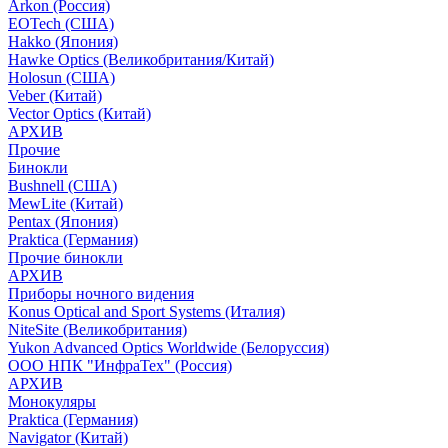
Arkon (Россия)
EOTech (США)
Hakko (Япония)
Hawke Optics (Великобритания/Китай)
Holosun (США)
Veber (Китай)
Vector Optics (Китай)
АРХИВ
Прочие
Бинокли
Bushnell (США)
MewLite (Китай)
Pentax (Япония)
Praktica (Германия)
Прочие бинокли
АРХИВ
Приборы ночного видения
Konus Optical and Sport Systems (Италия)
NiteSite (Великобритания)
Yukon Advanced Optics Worldwide (Белоруссия)
ООО НПК "ИнфраТех" (Россия)
АРХИВ
Монокуляры
Praktica (Германия)
Navigator (Китай)