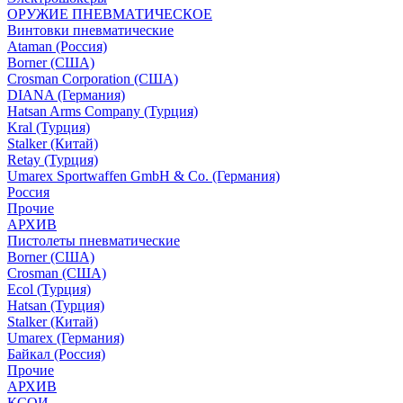
ОРУЖИЕ ПНЕВМАТИЧЕСКОЕ
Винтовки пневматические
Ataman (Россия)
Borner (США)
Crosman Corporation (США)
DIANA (Германия)
Hatsan Arms Company (Турция)
Kral (Турция)
Stalker (Китай)
Retay (Турция)
Umarex Sportwaffen GmbH & Co. (Германия)
Россия
Прочие
АРХИВ
Пистолеты пневматические
Borner (США)
Crosman (США)
Ecol (Турция)
Hatsan (Турция)
Stalker (Китай)
Umarex (Германия)
Байкал (Россия)
Прочие
АРХИВ
КСОИ