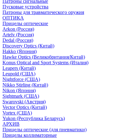
Патроны сигнальные
Пусковые устройства
Патроны для травматического оружия
ОПТИКА
Прицелы оптические
Arkon (Россия)
Artelv (Россия)
Dedal (Россия)
Discovery Optics (Китай)
Hakko (Япония)
Hawke Optics (Великобритания/Китай)
Konus Optical and Sport Systems (Италия)
Leapers (Китай)
Leupold (США)
Nightforce (США)
Nikko Stirling (Китай)
Nikon (Япония)
Sightmark (США)
Swarovski (Австрия)
Vector Optics (Китай)
Vortex (США)
Yukon (Республика Беларусь)
АРХИВ
Прицелы оптические (для пневматики)
Прицелы коллиматорные