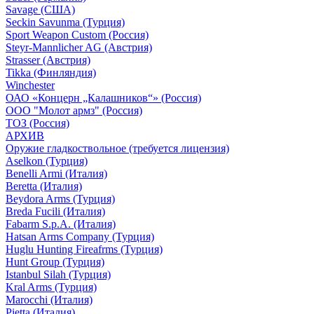
Savage (США)
Seckin Savunma (Турция)
Sport Weapon Custom (Россия)
Steyr-Mannlicher AG (Австрия)
Strasser (Австрия)
Tikka (Финляндия)
Winchester
ОАО «Концерн „Калашников“» (Россия)
ООО "Молот армз" (Россия)
ТОЗ (Россия)
АРХИВ
Оружие гладкоствольное (требуется лицензия)
Aselkon (Турция)
Benelli Armi (Италия)
Beretta (Италия)
Beydora Arms (Турция)
Breda Fucili (Италия)
Fabarm S.p.A. (Италия)
Hatsan Arms Company (Турция)
Huglu Hunting Fireafrms (Турция)
Hunt Group (Турция)
Istanbul Silah (Турция)
Kral Arms (Турция)
Marocchi (Италия)
Pietta (Италия)