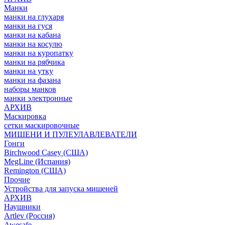
Манки
манки на глухаря
манки на гуся
манки на кабана
манки на косулю
манки на куропатку
манки на рябчика
манки на утку
манки на фазана
наборы манков
манки электронные
АРХИВ
Маскировка
сетки маскировочные
МИШЕНИ И ПУЛЕУЛАВЛЕВАТЕЛИ
Гонги
Birchwood Casey (США)
MegLine (Испания)
Remington (США)
Прочие
Устройства для запуска мишеней
АРХИВ
Наушники
Artlev (Россия)
Awesafe