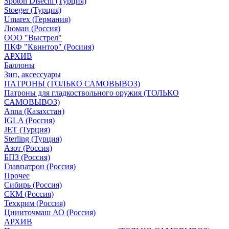
Spoton Disechi (Турция)
Stoeger (Турция)
Umarex (Германия)
Люман (Россия)
ООО "Выстрел"
ПКФ "Квинтор" (Росиия)
АРХИВ
Баллоны
Зип, аксессуары
ПАТРОНЫ (ТОЛЬКО САМОВЫВОЗ)
Патроны для гладкоствольного оружия (ТОЛЬКО
САМОВЫВОЗ)
Anna (Казахстан)
IGLA (Россия)
JET (Турция)
Sterling (Турция)
Азот (Россия)
БПЗ (Россия)
Главпатрон (Россия)
Прочее
Сибирь (Россия)
СКМ (Россия)
Техкрим (Россия)
Цнииточмаш АО (Россия)
АРХИВ