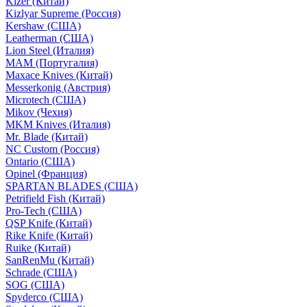
Kizer (Китай)
Kizlyar Supreme (Россия)
Kershaw (США)
Leatherman (США)
Lion Steel (Италия)
MAM (Португалия)
Maxace Knives (Китай)
Messerkonig (Австрия)
Microtech (США)
Mikov (Чехия)
MKM Knives (Италия)
Mr. Blade (Китай)
NC Custom (Россия)
Ontario (США)
Opinel (Франция)
SPARTAN BLADES (США)
Petrifield Fish (Китай)
Pro-Tech (США)
QSP Knife (Китай)
Rike Knife (Китай)
Ruike (Китай)
SanRenMu (Китай)
Schrade (США)
SOG (США)
Spyderco (США)