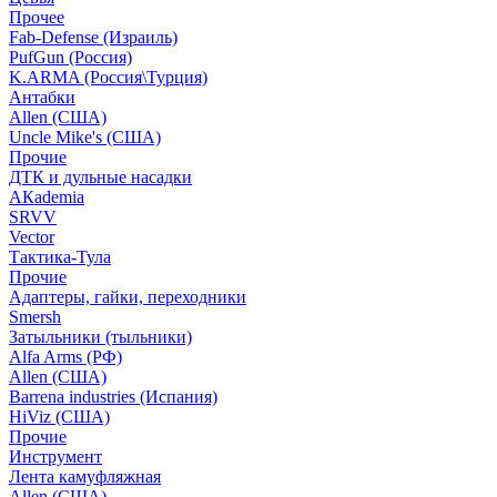
Прочее
Fab-Defense (Израиль)
PufGun (Россия)
K.ARMA (Россия\Турция)
Антабки
Allen (США)
Uncle Mike's (США)
Прочие
ДТК и дульные насадки
АКademia
SRVV
Vector
Тактика-Тула
Прочие
Адаптеры, гайки, переходники
Smersh
Затыльники (тыльники)
Alfa Arms (РФ)
Allen (США)
Barrena industries (Испания)
HiViz (США)
Прочие
Инструмент
Лента камуфляжная
Allen (США)