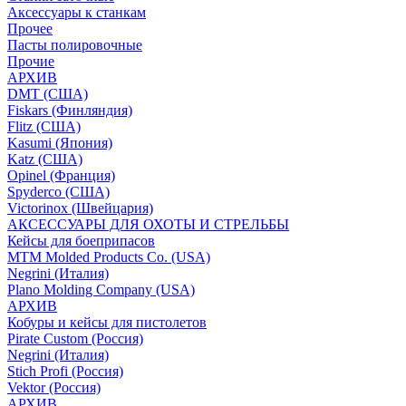
Аксессуары к станкам
Прочее
Пасты полировочные
Прочие
АРХИВ
DMT (США)
Fiskars (Финляндия)
Flitz (США)
Kasumi (Япония)
Katz (США)
Opinel (Франция)
Spyderco (США)
Victorinox (Швейцария)
АКСЕССУАРЫ ДЛЯ ОХОТЫ И СТРЕЛЬБЫ
Кейсы для боеприпасов
MTM Molded Products Co. (USA)
Negrini (Италия)
Plano Molding Company (USA)
АРХИВ
Кобуры и кейсы для пистолетов
Pirate Custom (Россия)
Negrini (Италия)
Stich Profi (Россия)
Vektor (Россия)
АРХИВ