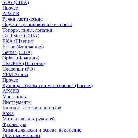
SOG (США)
Прочее
АРХИВ
Ручки тактические
Оружие тренировочное и трости
Топоры, пилы, лопатки
Cold Steel (США)
EKA (Швеция)
Fiskars(Финляндия)
Gerber (США)
Opinel (Франция)
TRUPER (Испания)
Следопыт (РФ)
УРМ Аника
Прочее
Кузница "Уральский мастеровой" (Россия)
АРХИВ
Мастерская
Инструменты
Клинки. заготовки клинков
Кожа
Материалы для рукоятей
Фурнитура
Химия для кожи и дерева, воронение
Цветные металлы