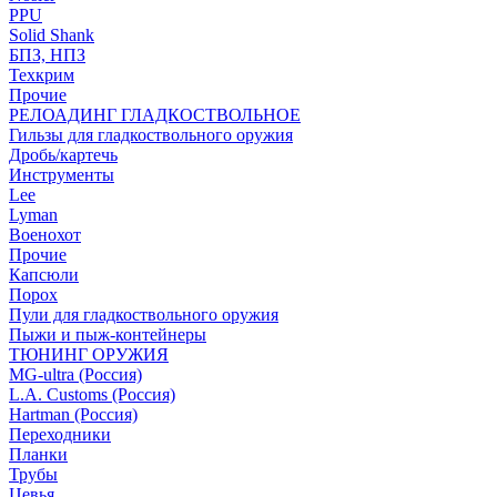
PPU
Solid Shank
БПЗ, НПЗ
Техкрим
Прочие
РЕЛОАДИНГ ГЛАДКОСТВОЛЬНОЕ
Гильзы для гладкоствольного оружия
Дробь/картечь
Инструменты
Lee
Lyman
Военохот
Прочие
Капсюли
Порох
Пули для гладкоствольного оружия
Пыжи и пыж-контейнеры
ТЮНИНГ ОРУЖИЯ
MG-ultra (Россия)
L.A. Customs (Россия)
Hartman (Россия)
Переходники
Планки
Трубы
Цевья