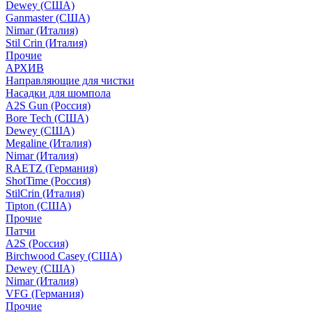
Dewey (США)
Ganmaster (США)
Nimar (Италия)
Stil Crin (Италия)
Прочие
АРХИВ
Направляющие для чистки
Насадки для шомпола
A2S Gun (Россия)
Bore Tech (США)
Dewey (США)
Megaline (Италия)
Nimar (Италия)
RAETZ (Германия)
ShotTime (Россия)
StilCrin (Италия)
Tipton (США)
Прочие
Патчи
A2S (Россия)
Birchwood Casey (США)
Dewey (США)
Nimar (Италия)
VFG (Германия)
Прочие