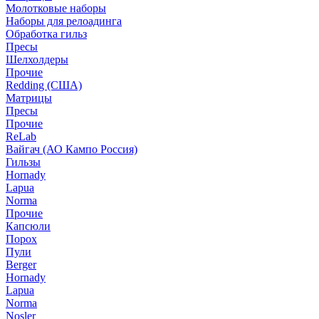
Молотковые наборы
Наборы для релоадинга
Обработка гильз
Пресы
Шелхолдеры
Прочие
Redding (США)
Матрицы
Пресы
Прочие
ReLab
Вайгач (АО Кампо Россия)
Гильзы
Hornady
Lapua
Norma
Прочие
Капсюли
Порох
Пули
Berger
Hornady
Lapua
Norma
Nosler