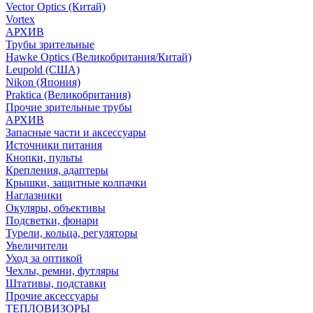
Vector Optics (Китай)
Vortex
АРХИВ
Трубы зрительные
Hawke Optics (Великобритания/Китай)
Leupold (США)
Nikon (Япония)
Praktica (Великобритания)
Прочие зрительные трубы
АРХИВ
Запасные части и аксессуары
Источники питания
Кнопки, пульты
Крепления, адаптеры
Крышки, защитные колпачки
Наглазники
Окуляры, объективы
Подсветки, фонари
Турели, кольца, регуляторы
Увеличители
Уход за оптикой
Чехлы, ремни, футляры
Штативы, подставки
Прочие аксессуары
ТЕПЛОВИЗОРЫ