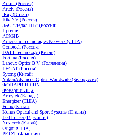
Arkon (Россия)
Artelv (Россия)
iRay (Китай)
RikaNV (Россия)
ЗАО "Дедал-НВ" (Россия)
Прочие
АРХИВ
American Technologies Network (США)
Conotech (Россия)
DALI Technology (Китай)
Fortuna (Россия)
Lahoux Optics B.V. (Голландия)
LEGAT (Россия)
Sytong (Китай)
YukonAdvanced Optics Worldwide (Белоруссия)
ФОНАРИ И ЛЦУ
Фонари и ЛЦУ
Armytek (Канада)
Energizer (США)
Fenix (Китай)
Konus Optical and Sport Systems (Италия)
Led Lenser (Германия)
Nextorch (Китай)
Olight (США)
PETZL (Франция)