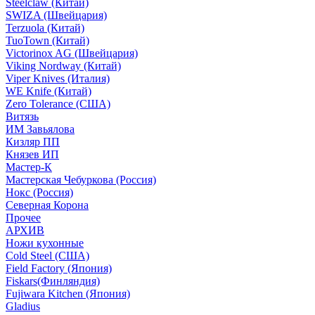
Steelclaw (Китай)
SWIZA (Швейцария)
Terzuola (Китай)
TuoTown (Китай)
Victorinox AG (Швейцария)
Viking Nordway (Китай)
Viper Knives (Италия)
WE Knife (Китай)
Zero Tolerance (США)
Витязь
ИМ Завьялова
Кизляр ПП
Князев ИП
Мастер-К
Мастерская Чебуркова (Россия)
Нокс (Россия)
Северная Корона
Прочее
АРХИВ
Ножи кухонные
Cold Steel (США)
Field Factory (Япония)
Fiskars(Финляндия)
Fujiwara Kitchen (Япония)
Gladius