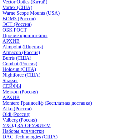
Vector Optics (Китай)
Vortex (США)
Warne Scope Mounts (USA)
ВОМЗ (Россия)
ЭСТ (Россия)
ОБК РОСТ
Прочие кронштейны
АРХИВ
Aimpoint (Швеция)
Armacon (Россия)
Burris (США)
Combat (Россия)
Holosun (США)
Nightforce (США)
Strasser
СЕЙФЫ
Меткон (Россия)
АРХИВ
Montero Грандсейф (Бесплатная доставка)
Aiko (Россия)
Oldi (Россия)
Valberg (Россия)
УХОД ЗА ОРУЖИЕМ
Наборы для чистки
DAC Technologies (США)