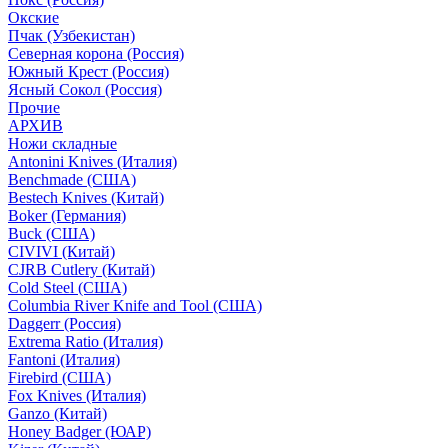
Окские
Пчак (Узбекистан)
Северная корона (Россия)
Южный Крест (Россия)
Ясный Сокол (Россия)
Прочие
АРХИВ
Ножи складные
Antonini Knives (Италия)
Benchmade (США)
Bestech Knives (Китай)
Boker (Германия)
Buck (США)
CIVIVI (Китай)
CJRB Cutlery (Китай)
Cold Steel (США)
Columbia River Knife and Tool (США)
Daggerr (Россия)
Extrema Ratio (Италия)
Fantoni (Италия)
Firebird (США)
Fox Knives (Италия)
Ganzo (Китай)
Honey Badger (ЮАР)