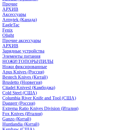
Прочие
АРХИВ
Аксессуары
Armytek (Канада)
EagleTac
Fenix
Olight
Прочие аксессуары
АРХИВ
Зарядные устройства
Элементы питания
НОЖИ\ТОПОРЫ\ПИЛЫ
Ножи фиксированные
Apus Knives (Россия)
Bestech Knives (Китай)
Brusletto (Норвегия)
Citadel Knivesl (Камбоджа)
Cold Steel (США)
Columbia River Knife and Tool (США)
Daggerr (Россия)
Extrema Ratio Knives Division (Италия)
Fox Knives (Италия)
Ganzo (Китай)
Huntlandia (Китай)
Kershaw (США)