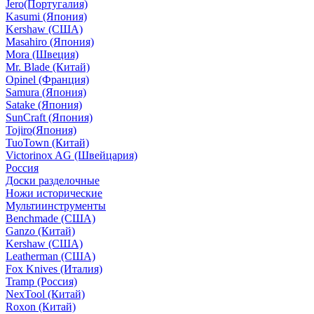
Jero(Португалия)
Kasumi (Япония)
Kershaw (США)
Masahiro (Япония)
Mora (Швеция)
Mr. Blade (Китай)
Opinel (Франция)
Samura (Япония)
Satake (Япония)
SunCraft (Япония)
Tojiro(Япония)
TuoTown (Китай)
Victorinox AG (Швейцария)
Россия
Доски разделочные
Ножи исторические
Мультиинструменты
Benchmade (США)
Ganzo (Китай)
Kershaw (США)
Leatherman (США)
Fox Knives (Италия)
Tramp (Россия)
NexTool (Китай)
Roxon (Китай)