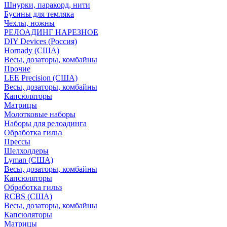
Шнурки, паракорд, нити
Бусины для темляка
Чехлы, ножны
РЕЛОАДИНГ НАРЕЗНОЕ
DIY Devices (Россия)
Hornady (США)
Весы, дозаторы, комбайны
Прочие
LEE Precision (США)
Весы, дозаторы, комбайны
Капсюляторы
Матрицы
Молотковые наборы
Наборы для релоадинга
Обработка гильз
Преcсы
Шелхолдеры
Lyman (США)
Весы, дозаторы, комбайны
Капсюляторы
Обработка гильз
RCBS (США)
Весы, дозаторы, комбайны
Капсюляторы
Матрицы