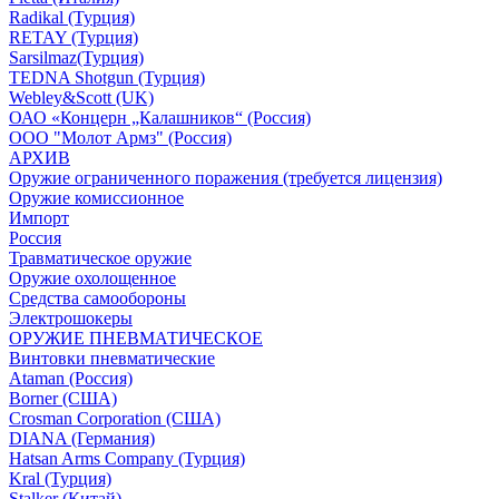
Radikal (Турция)
RETAY (Турция)
Sarsilmaz(Турция)
TEDNA Shotgun (Турция)
Webley&Scott (UK)
ОАО «Концерн „Калашников“ (Россия)
ООО "Молот Армз" (Россия)
АРХИВ
Оружие ограниченного поражения (требуется лицензия)
Оружие комиссионное
Импорт
Россия
Травматическое оружие
Оружие охолощенное
Средства самообороны
Электрошокеры
ОРУЖИЕ ПНЕВМАТИЧЕСКОЕ
Винтовки пневматические
Ataman (Россия)
Borner (США)
Crosman Corporation (США)
DIANA (Германия)
Hatsan Arms Company (Турция)
Kral (Турция)
Stalker (Китай)