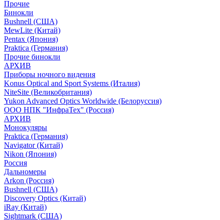
Прочие
Бинокли
Bushnell (США)
MewLite (Китай)
Pentax (Япония)
Praktica (Германия)
Прочие бинокли
АРХИВ
Приборы ночного видения
Konus Optical and Sport Systems (Италия)
NiteSite (Великобритания)
Yukon Advanced Optics Worldwide (Белоруссия)
ООО НПК "ИнфраТех" (Россия)
АРХИВ
Монокуляры
Praktica (Германия)
Navigator (Китай)
Nikon (Япония)
Россия
Дальномеры
Arkon (Россия)
Bushnell (США)
Discovery Optics (Китай)
iRay (Китай)
Sightmark (США)