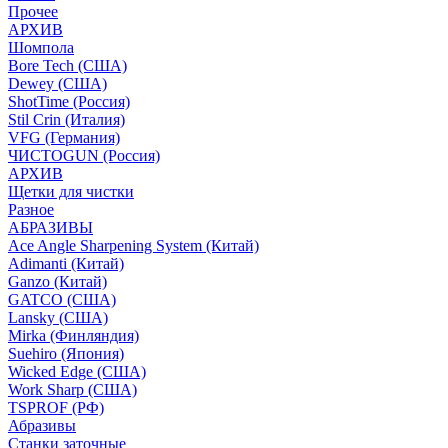
Прочее
АРХИВ
Шомпола
Bore Tech (США)
Dewey (США)
ShotTime (Россия)
Stil Crin (Италия)
VFG (Германия)
ЧИСТОGUN (Россия)
АРХИВ
Щетки для чистки
Разное
АБРАЗИВЫ
Ace Angle Sharpening System (Китай)
Adimanti (Китай)
Ganzo (Китай)
GATCO (США)
Lansky (США)
Mirka (Финляндия)
Suehiro (Япония)
Wicked Edge (США)
Work Sharp (США)
TSPROF (РФ)
Абразивы
Станки заточные