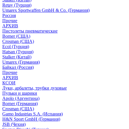
Retay (Турция)
Umarex Sportwaffen GmbH & Co. (Германия)
Россия
Прочие
АРХИВ
Пистолеты пневматические
Borner (США)
Crosman (США)
Ecol (Турция)
Hatsan (Турция)
Stalker (Китай)
Umarex (Германия)
Байкал (Россия)
Прочие
АРХИВ
КСОИ
Луки, арбалеты, трубки духовые
Пульки и шарики
Apolo (Аргентина)
Borner (Германия)
Crosman (США)
Gamo Indastrias S.A. (Испания)
H&N Sport GmbH (Германия)
JSB (Чехия)