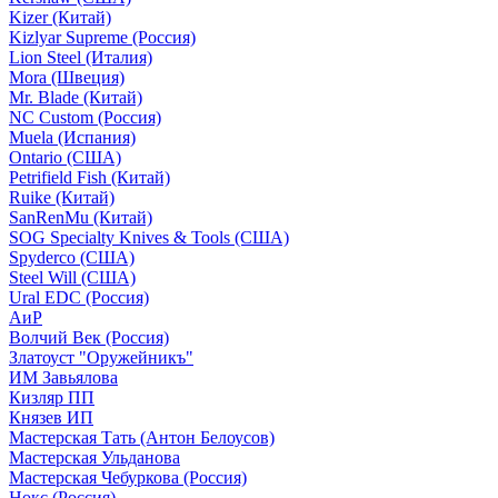
Kizer (Китай)
Kizlyar Supreme (Россия)
Lion Steel (Италия)
Mora (Швеция)
Mr. Blade (Китай)
NC Custom (Россия)
Muela (Испания)
Ontario (США)
Petrifield Fish (Китай)
Ruike (Китай)
SanRenMu (Китай)
SOG Specialty Knives & Tools (США)
Spyderco (США)
Steel Will (США)
Ural EDC (Россия)
АиР
Волчий Век (Россия)
Златоуст "Оружейникъ"
ИМ Завьялова
Кизляр ПП
Князев ИП
Мастерская Тать (Антон Белоусов)
Мастерская Ульданова
Мастерская Чебуркова (Россия)
Нокс (Россия)