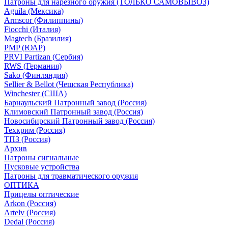
Патроны для нарезного оружия (ТОЛЬКО САМОВЫВОЗ)
Aguila (Мексика)
Armscor (Филиппины)
Fiocchi (Италия)
Magtech (Бразилия)
PMP (ЮАР)
PRVI Partizan (Сербия)
RWS (Германия)
Sako (Финляндия)
Sellier & Bellot (Чешская Республика)
Winchester (США)
Барнаульский Патронный завод (Россия)
Климовский Патронный завод (Россия)
Новосибирский Патронный завод (Россия)
Техкрим (Россия)
ТПЗ (Россия)
Архив
Патроны сигнальные
Пусковые устройства
Патроны для травматического оружия
ОПТИКА
Прицелы оптические
Arkon (Россия)
Artelv (Россия)
Dedal (Россия)