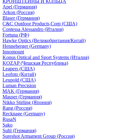
КРОНШТЕЙНЫ И КОЛЬЦА
Apel (Германия)
Arkon (Россия)
Blaser (Германия)
C&C Outdoor Products,Corp (США)
Contessa Alessandro (Италия)
Fortuna (РФ)
Hawke Optics (Великобритания/Китай)
Henneberger (Germany)
Innomount
Konus Optical and Sport Systems (Италия)
KOZAP (Чешская Республика)
Leapers (США)
Leofoto (Китай)
Leupold (США)
Luman Precision
MAK (Германия)
Mauser (Германия)
Nikko Stirling (Япония)
Rang (Россия)
Recknage (Germany)
RusaN
Sako
Suhl (Германия)
Sureshot Armament Group (Россия)