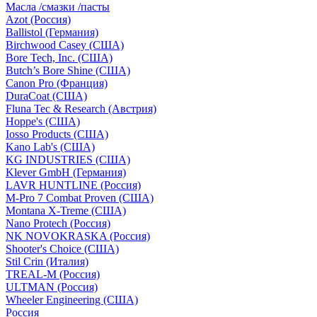
Масла /смазки /пасты
Azot (Россия)
Ballistol (Германия)
Birchwood Casey (США)
Bore Tech, Inc. (США)
Butch’s Bore Shine (СШA)
Canon Pro (Франция)
DuraCoat (США)
Fluna Tec & Research (Австрия)
Hoppe's (США)
Iosso Products (США)
Kano Lab's (США)
KG INDUSTRIES (США)
Klever GmbH (Германия)
LAVR HUNTLINE (Россия)
M-Pro 7 Combat Proven (СШA)
Montana X-Treme (США)
Nano Protech (Россия)
NK NOVOKRASKA (Россия)
Shooter's Choice (СШA)
Stil Crin (Италия)
TREAL-M (Россия)
ULTMAN (Россия)
Wheeler Engineering (СШA)
Россия