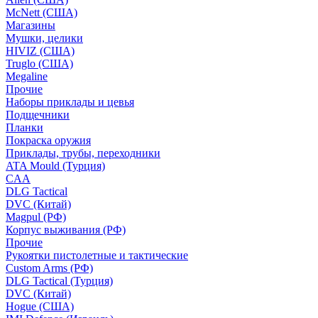
McNett (США)
Магазины
Мушки, целики
HIVIZ (США)
Truglo (США)
Megaline
Прочие
Наборы приклады и цевья
Подщечники
Планки
Покраска оружия
Приклады, трубы, переходники
ATA Mould (Турция)
CAA
DLG Tactical
DVC (Китай)
Magpul (РФ)
Корпус выживания (РФ)
Прочие
Рукоятки пистолетные и тактические
Custom Arms (РФ)
DLG Tactical (Турция)
DVC (Китай)
Hogue (США)