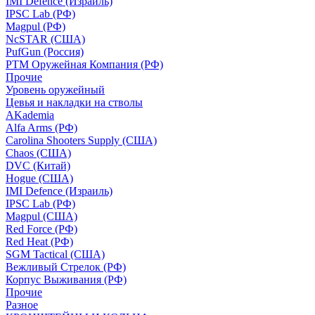
IMI Defence (Израиль)
IPSC Lab (РФ)
Magpul (РФ)
NcSTAR (США)
PufGun (Россия)
РТМ Оружейная Компания (РФ)
Прочие
Уровень оружейный
Цевья и накладки на стволы
AKademia
Alfa Arms (РФ)
Carolina Shooters Supply (США)
Chaos (США)
DVC (Китай)
Hogue (США)
IMI Defence (Израиль)
IPSC Lab (РФ)
Magpul (США)
Red Force (РФ)
Red Heat (РФ)
SGM Tactical (США)
Вежливый Стрелок (РФ)
Корпус Выживания (РФ)
Прочие
Разное