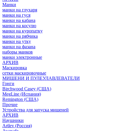
Манки
манки на глухаря
манки на гуся
манки на кабана
манки на косулю
манки на куропатку
манки на рябчика
манки на утку
манки на фазана
наборы манков
манки электронные
АРХИВ
Маскировка
сетки маскировочные
МИШЕНИ И ПУЛЕУЛАВЛЕВАТЕЛИ
Гонги
Birchwood Casey (США)
MegLine (Испания)
Remington (США)
Прочие
Устройства для запуска мишеней
АРХИВ
Наушники
Artlev (Россия)
Awesafe