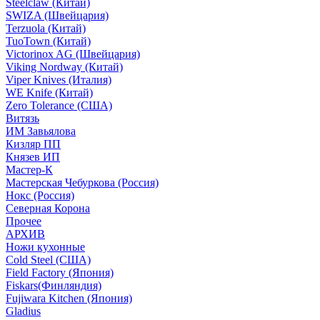
Steelclaw (Китай)
SWIZA (Швейцария)
Terzuola (Китай)
TuoTown (Китай)
Victorinox AG (Швейцария)
Viking Nordway (Китай)
Viper Knives (Италия)
WE Knife (Китай)
Zero Tolerance (США)
Витязь
ИМ Завьялова
Кизляр ПП
Князев ИП
Мастер-К
Мастерская Чебуркова (Россия)
Нокс (Россия)
Северная Корона
Прочее
АРХИВ
Ножи кухонные
Cold Steel (США)
Field Factory (Япония)
Fiskars(Финляндия)
Fujiwara Kitchen (Япония)
Gladius