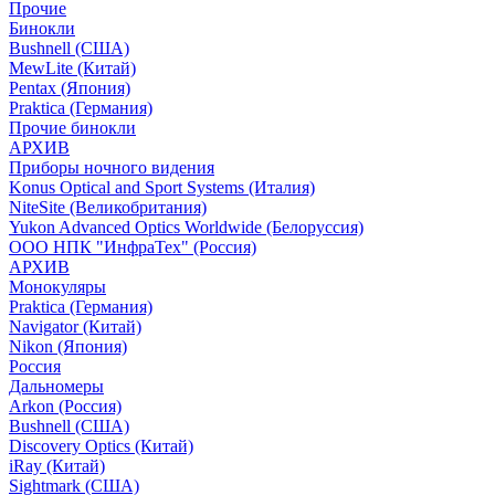
Прочие
Бинокли
Bushnell (США)
MewLite (Китай)
Pentax (Япония)
Praktica (Германия)
Прочие бинокли
АРХИВ
Приборы ночного видения
Konus Optical and Sport Systems (Италия)
NiteSite (Великобритания)
Yukon Advanced Optics Worldwide (Белоруссия)
ООО НПК "ИнфраТех" (Россия)
АРХИВ
Монокуляры
Praktica (Германия)
Navigator (Китай)
Nikon (Япония)
Россия
Дальномеры
Arkon (Россия)
Bushnell (США)
Discovery Optics (Китай)
iRay (Китай)
Sightmark (США)