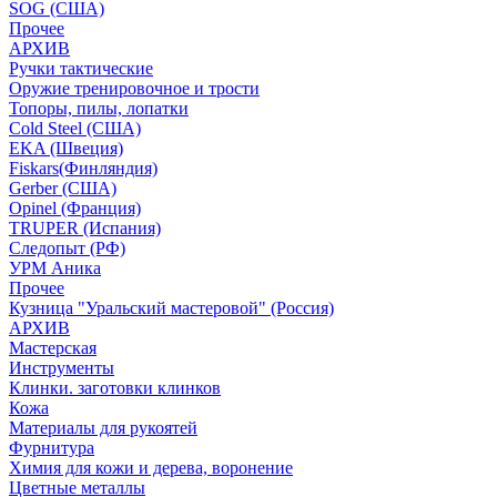
SOG (США)
Прочее
АРХИВ
Ручки тактические
Оружие тренировочное и трости
Топоры, пилы, лопатки
Cold Steel (США)
EKA (Швеция)
Fiskars(Финляндия)
Gerber (США)
Opinel (Франция)
TRUPER (Испания)
Следопыт (РФ)
УРМ Аника
Прочее
Кузница "Уральский мастеровой" (Россия)
АРХИВ
Мастерская
Инструменты
Клинки. заготовки клинков
Кожа
Материалы для рукоятей
Фурнитура
Химия для кожи и дерева, воронение
Цветные металлы