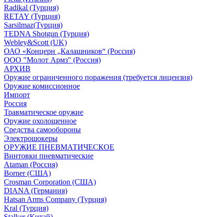
Radikal (Турция)
RETAY (Турция)
Sarsilmaz(Турция)
TEDNA Shotgun (Турция)
Webley&Scott (UK)
ОАО «Концерн „Калашников“ (Россия)
ООО "Молот Армз" (Россия)
АРХИВ
Оружие ограниченного поражения (требуется лицензия)
Оружие комиссионное
Импорт
Россия
Травматическое оружие
Оружие охолощенное
Средства самообороны
Электрошокеры
ОРУЖИЕ ПНЕВМАТИЧЕСКОЕ
Винтовки пневматические
Ataman (Россия)
Borner (США)
Crosman Corporation (США)
DIANA (Германия)
Hatsan Arms Company (Турция)
Kral (Турция)
Stalker (Китай)