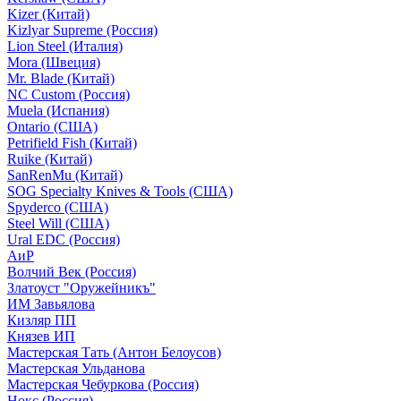
Kizer (Китай)
Kizlyar Supreme (Россия)
Lion Steel (Италия)
Mora (Швеция)
Mr. Blade (Китай)
NC Custom (Россия)
Muela (Испания)
Ontario (США)
Petrifield Fish (Китай)
Ruike (Китай)
SanRenMu (Китай)
SOG Specialty Knives & Tools (США)
Spyderco (США)
Steel Will (США)
Ural EDC (Россия)
АиР
Волчий Век (Россия)
Златоуст "Оружейникъ"
ИМ Завьялова
Кизляр ПП
Князев ИП
Мастерская Тать (Антон Белоусов)
Мастерская Ульданова
Мастерская Чебуркова (Россия)
Нокс (Россия)