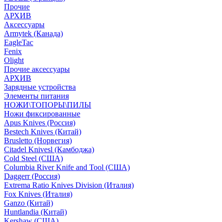
Прочие
АРХИВ
Аксессуары
Armytek (Канада)
EagleTac
Fenix
Olight
Прочие аксессуары
АРХИВ
Зарядные устройства
Элементы питания
НОЖИ\ТОПОРЫ\ПИЛЫ
Ножи фиксированные
Apus Knives (Россия)
Bestech Knives (Китай)
Brusletto (Норвегия)
Citadel Knivesl (Камбоджа)
Cold Steel (США)
Columbia River Knife and Tool (США)
Daggerr (Россия)
Extrema Ratio Knives Division (Италия)
Fox Knives (Италия)
Ganzo (Китай)
Huntlandia (Китай)
Kershaw (США)