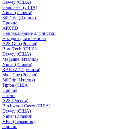
Dewey (США)
Ganmaster (США)
Nimar (Италия)
Stil Crin (Италия)
Прочие
АРХИВ
Направляющие для чистки
Насадки для шомпола
A2S Gun (Россия)
Bore Tech (США)
Dewey (США)
Megaline (Италия)
Nimar (Италия)
RAETZ (Германия)
ShotTime (Россия)
StilCrin (Италия)
Tipton (США)
Прочие
Патчи
A2S (Россия)
Birchwood Casey (США)
Dewey (США)
Nimar (Италия)
VFG (Германия)
Прочие