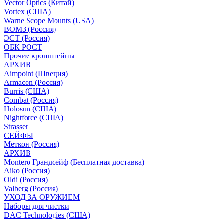
Vector Optics (Китай)
Vortex (США)
Warne Scope Mounts (USA)
ВОМЗ (Россия)
ЭСТ (Россия)
ОБК РОСТ
Прочие кронштейны
АРХИВ
Aimpoint (Швеция)
Armacon (Россия)
Burris (США)
Combat (Россия)
Holosun (США)
Nightforce (США)
Strasser
СЕЙФЫ
Меткон (Россия)
АРХИВ
Montero Грандсейф (Бесплатная доставка)
Aiko (Россия)
Oldi (Россия)
Valberg (Россия)
УХОД ЗА ОРУЖИЕМ
Наборы для чистки
DAC Technologies (США)