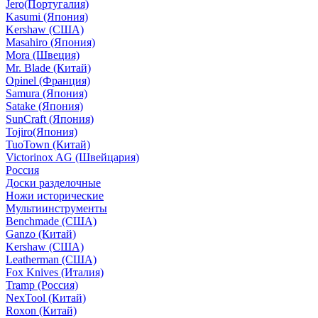
Jero(Португалия)
Kasumi (Япония)
Kershaw (США)
Masahiro (Япония)
Mora (Швеция)
Mr. Blade (Китай)
Opinel (Франция)
Samura (Япония)
Satake (Япония)
SunCraft (Япония)
Tojiro(Япония)
TuoTown (Китай)
Victorinox AG (Швейцария)
Россия
Доски разделочные
Ножи исторические
Мультиинструменты
Benchmade (США)
Ganzo (Китай)
Kershaw (США)
Leatherman (США)
Fox Knives (Италия)
Tramp (Россия)
NexTool (Китай)
Roxon (Китай)