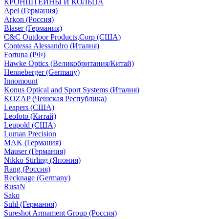
КРОНШТЕЙНЫ И КОЛЬЦА
Apel (Германия)
Arkon (Россия)
Blaser (Германия)
C&C Outdoor Products,Corp (США)
Contessa Alessandro (Италия)
Fortuna (РФ)
Hawke Optics (Великобритания/Китай)
Henneberger (Germany)
Innomount
Konus Optical and Sport Systems (Италия)
KOZAP (Чешская Республика)
Leapers (США)
Leofoto (Китай)
Leupold (США)
Luman Precision
MAK (Германия)
Mauser (Германия)
Nikko Stirling (Япония)
Rang (Россия)
Recknage (Germany)
RusaN
Sako
Suhl (Германия)
Sureshot Armament Group (Россия)