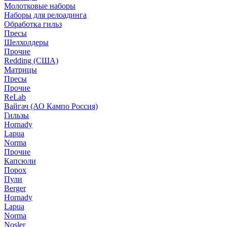
Молотковые наборы
Наборы для релоадинга
Обработка гильз
Пресы
Шелхолдеры
Прочие
Redding (США)
Матрицы
Пресы
Прочие
ReLab
Вайгач (АО Кампо Россия)
Гильзы
Hornady
Lapua
Norma
Прочие
Капсюли
Порох
Пули
Berger
Hornady
Lapua
Norma
Nosler