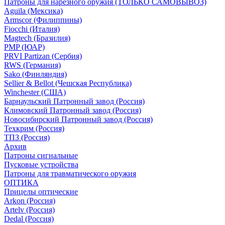
Патроны для нарезного оружия (ТОЛЬКО САМОВЫВОЗ)
Aguila (Мексика)
Armscor (Филиппины)
Fiocchi (Италия)
Magtech (Бразилия)
PMP (ЮАР)
PRVI Partizan (Сербия)
RWS (Германия)
Sako (Финляндия)
Sellier & Bellot (Чешская Республика)
Winchester (США)
Барнаульский Патронный завод (Россия)
Климовский Патронный завод (Россия)
Новосибирский Патронный завод (Россия)
Техкрим (Россия)
ТПЗ (Россия)
Архив
Патроны сигнальные
Пусковые устройства
Патроны для травматического оружия
ОПТИКА
Прицелы оптические
Arkon (Россия)
Artelv (Россия)
Dedal (Россия)