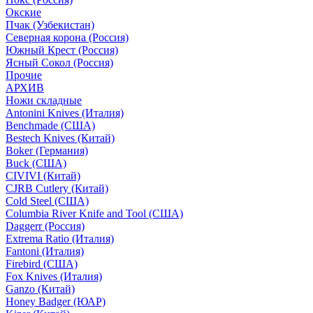
Окские
Пчак (Узбекистан)
Северная корона (Россия)
Южный Крест (Россия)
Ясный Сокол (Россия)
Прочие
АРХИВ
Ножи складные
Antonini Knives (Италия)
Benchmade (США)
Bestech Knives (Китай)
Boker (Германия)
Buck (США)
CIVIVI (Китай)
CJRB Cutlery (Китай)
Cold Steel (США)
Columbia River Knife and Tool (США)
Daggerr (Россия)
Extrema Ratio (Италия)
Fantoni (Италия)
Firebird (США)
Fox Knives (Италия)
Ganzo (Китай)
Honey Badger (ЮАР)