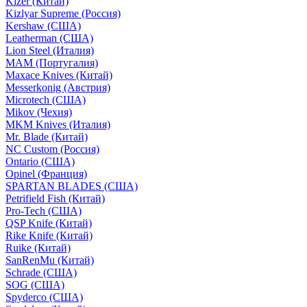
Kizer (Китай)
Kizlyar Supreme (Россия)
Kershaw (США)
Leatherman (США)
Lion Steel (Италия)
MAM (Португалия)
Maxace Knives (Китай)
Messerkonig (Австрия)
Microtech (США)
Mikov (Чехия)
MKM Knives (Италия)
Mr. Blade (Китай)
NC Custom (Россия)
Ontario (США)
Opinel (Франция)
SPARTAN BLADES (США)
Petrifield Fish (Китай)
Pro-Tech (США)
QSP Knife (Китай)
Rike Knife (Китай)
Ruike (Китай)
SanRenMu (Китай)
Schrade (США)
SOG (США)
Spyderco (США)