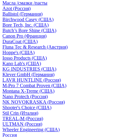
Масла /смазки /пасты
Azot (Россия)
Ballistol (Германия)
Birchwood Casey (США)
Bore Tech, Inc. (США)
Butch’s Bore Shine (СШA)
Canon Pro (Франция)
DuraCoat (США)
Fluna Tec & Research (Австрия)
Hoppe's (США)
Iosso Products (США)
Kano Lab's (США)
KG INDUSTRIES (США)
Klever GmbH (Германия)
LAVR HUNTLINE (Россия)
M-Pro 7 Combat Proven (СШA)
Montana X-Treme (США)
Nano Protech (Россия)
NK NOVOKRASKA (Россия)
Shooter's Choice (СШA)
Stil Crin (Италия)
TREAL-M (Россия)
ULTMAN (Россия)
Wheeler Engineering (СШA)
Россия