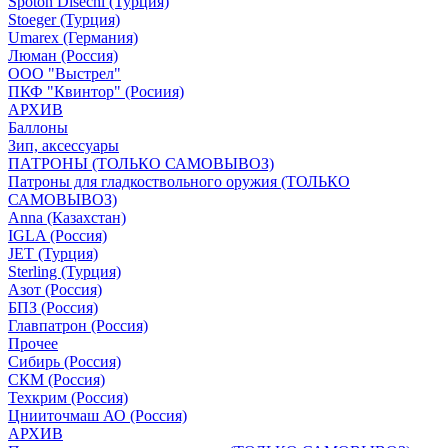
Spoton Disechi (Турция)
Stoeger (Турция)
Umarex (Германия)
Люман (Россия)
ООО "Выстрел"
ПКФ "Квинтор" (Росиия)
АРХИВ
Баллоны
Зип, аксессуары
ПАТРОНЫ (ТОЛЬКО САМОВЫВОЗ)
Патроны для гладкоствольного оружия (ТОЛЬКО
САМОВЫВОЗ)
Anna (Казахстан)
IGLA (Россия)
JET (Турция)
Sterling (Турция)
Азот (Россия)
БПЗ (Россия)
Главпатрон (Россия)
Прочее
Сибирь (Россия)
СКМ (Россия)
Техкрим (Россия)
Цнииточмаш АО (Россия)
АРХИВ