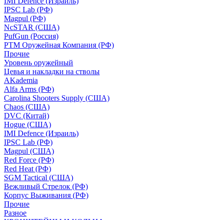
IMI Defence (Израиль)
IPSC Lab (РФ)
Magpul (РФ)
NcSTAR (США)
PufGun (Россия)
РТМ Оружейная Компания (РФ)
Прочие
Уровень оружейный
Цевья и накладки на стволы
AKademia
Alfa Arms (РФ)
Carolina Shooters Supply (США)
Chaos (США)
DVC (Китай)
Hogue (США)
IMI Defence (Израиль)
IPSC Lab (РФ)
Magpul (США)
Red Force (РФ)
Red Heat (РФ)
SGM Tactical (США)
Вежливый Стрелок (РФ)
Корпус Выживания (РФ)
Прочие
Разное