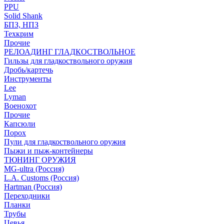
PPU
Solid Shank
БПЗ, НПЗ
Техкрим
Прочие
РЕЛОАДИНГ ГЛАДКОСТВОЛЬНОЕ
Гильзы для гладкоствольного оружия
Дробь/картечь
Инструменты
Lee
Lyman
Военохот
Прочие
Капсюли
Порох
Пули для гладкоствольного оружия
Пыжи и пыж-контейнеры
ТЮНИНГ ОРУЖИЯ
MG-ultra (Россия)
L.A. Customs (Россия)
Hartman (Россия)
Переходники
Планки
Трубы
Цевья