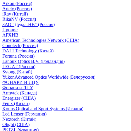
Arkon (Россия)
Artelv (Россия)
iRay (Китай)
RikaNV (Россия)
ЗАО "Дедал-НВ" (Россия)
Прочие
АРХИВ
American Technologies Network (США)
Conotech (Россия)
DALI Technology (Китай)
Fortuna (Россия)
Lahoux Optics B.V. (Голландия)
LEGAT (Россия)
Sytong (Китай)
YukonAdvanced Optics Worldwide (Белоруссия)
ФОНАРИ И ЛЦУ
Фонари и ЛЦУ
Armytek (Канада)
Energizer (США)
Fenix (Китай)
Konus Optical and Sport Systems (Италия)
Led Lenser (Германия)
Nextorch (Китай)
Olight (США)
PETZL (Франция)