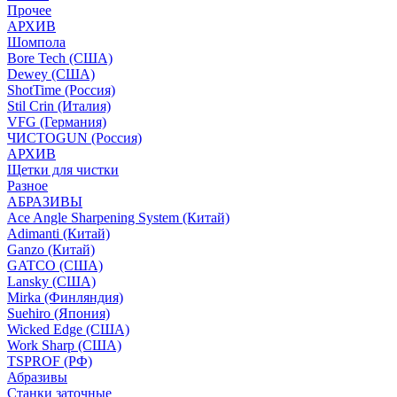
Прочее
АРХИВ
Шомпола
Bore Tech (США)
Dewey (США)
ShotTime (Россия)
Stil Crin (Италия)
VFG (Германия)
ЧИСТОGUN (Россия)
АРХИВ
Щетки для чистки
Разное
АБРАЗИВЫ
Ace Angle Sharpening System (Китай)
Adimanti (Китай)
Ganzo (Китай)
GATCO (США)
Lansky (США)
Mirka (Финляндия)
Suehiro (Япония)
Wicked Edge (США)
Work Sharp (США)
TSPROF (РФ)
Абразивы
Станки заточные