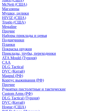
McNett (США)
Магазины
Мушки, целики
HIVIZ (США)
Truglo (США)
Megaline
Прочие
Наборы приклады и цевья
Подщечники
Планки
Покраска оружия
Приклады, трубы, переходники
ATA Mould (Турция)
CAA
DLG Tactical
DVC (Китай)
Magpul (РФ)
Корпус выживания (РФ)
Прочие
Рукоятки пистолетные и тактические
Custom Arms (РФ)
DLG Tactical (Турция)
DVC (Китай)
Hogue (США)