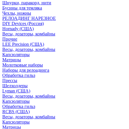
Шнурки, паракорд, нити
Бусины для темляка
Чехлы, ножны
РЕЛОАДИНГ НАРЕЗНОЕ
DIY Devices (Россия)
Hornady (США)
Весы, дозаторы, комбайны
Прочие
LEE Precision (США)
Весы, дозаторы, комбайны
Капсюляторы
Матрицы
Молотковые наборы
Наборы для релоадинга
Обработка гильз
Преcсы
Шелхолдеры
Lyman (США)
Весы, дозаторы, комбайны
Капсюляторы
Обработка гильз
RCBS (США)
Весы, дозаторы, комбайны
Капсюляторы
Матрицы