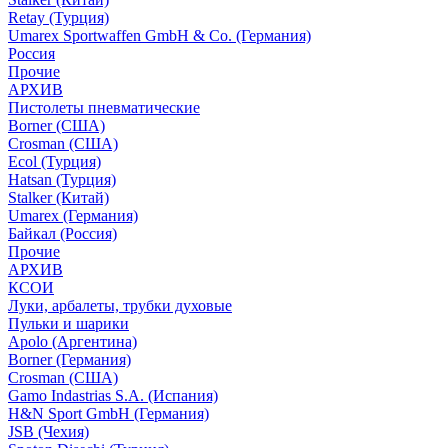
Retay (Турция)
Umarex Sportwaffen GmbH & Co. (Германия)
Россия
Прочие
АРХИВ
Пистолеты пневматические
Borner (США)
Crosman (США)
Ecol (Турция)
Hatsan (Турция)
Stalker (Китай)
Umarex (Германия)
Байкал (Россия)
Прочие
АРХИВ
КСОИ
Луки, арбалеты, трубки духовые
Пульки и шарики
Apolo (Аргентина)
Borner (Германия)
Crosman (США)
Gamo Indastrias S.A. (Испания)
H&N Sport GmbH (Германия)
JSB (Чехия)