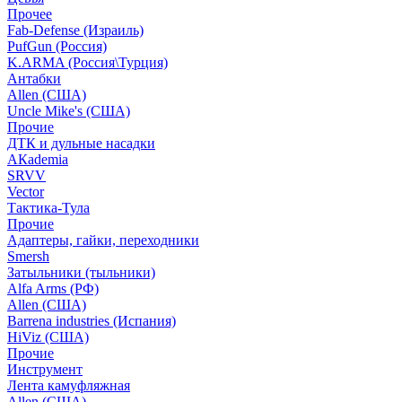
Прочее
Fab-Defense (Израиль)
PufGun (Россия)
K.ARMA (Россия\Турция)
Антабки
Allen (США)
Uncle Mike's (США)
Прочие
ДТК и дульные насадки
АКademia
SRVV
Vector
Тактика-Тула
Прочие
Адаптеры, гайки, переходники
Smersh
Затыльники (тыльники)
Alfa Arms (РФ)
Allen (США)
Barrena industries (Испания)
HiViz (США)
Прочие
Инструмент
Лента камуфляжная
Allen (США)