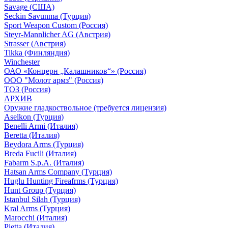
Savage (США)
Seckin Savunma (Турция)
Sport Weapon Custom (Россия)
Steyr-Mannlicher AG (Австрия)
Strasser (Австрия)
Tikka (Финляндия)
Winchester
ОАО «Концерн „Калашников“» (Россия)
ООО "Молот армз" (Россия)
ТОЗ (Россия)
АРХИВ
Оружие гладкоствольное (требуется лицензия)
Aselkon (Турция)
Benelli Armi (Италия)
Beretta (Италия)
Beydora Arms (Турция)
Breda Fucili (Италия)
Fabarm S.p.A. (Италия)
Hatsan Arms Company (Турция)
Huglu Hunting Fireafrms (Турция)
Hunt Group (Турция)
Istanbul Silah (Турция)
Kral Arms (Турция)
Marocchi (Италия)
Pietta (Италия)