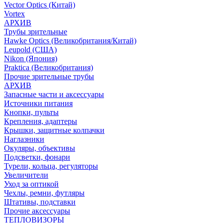
Vector Optics (Китай)
Vortex
АРХИВ
Трубы зрительные
Hawke Optics (Великобритания/Китай)
Leupold (США)
Nikon (Япония)
Praktica (Великобритания)
Прочие зрительные трубы
АРХИВ
Запасные части и аксессуары
Источники питания
Кнопки, пульты
Крепления, адаптеры
Крышки, защитные колпачки
Наглазники
Окуляры, объективы
Подсветки, фонари
Турели, кольца, регуляторы
Увеличители
Уход за оптикой
Чехлы, ремни, футляры
Штативы, подставки
Прочие аксессуары
ТЕПЛОВИЗОРЫ