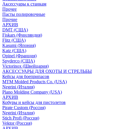
Аксессуары к станкам
Прочее
Пасты полировочные
Прочие
АРХИВ
DMT (США)
Fiskars (Финляндия)
Flitz (США)
Kasumi (Япония)
Katz (США)
Opinel (Франция)
Spyderco (США)
Victorinox (Швейцария)
АКСЕССУАРЫ ДЛЯ ОХОТЫ И СТРЕЛЬБЫ
Кейсы для боеприпасов
MTM Molded Products Co. (USA)
Negrini (Италия)
Plano Molding Company (USA)
АРХИВ
Кобуры и кейсы для пистолетов
Pirate Custom (Россия)
Negrini (Италия)
Stich Profi (Россия)
Vektor (Россия)
АРХИВ