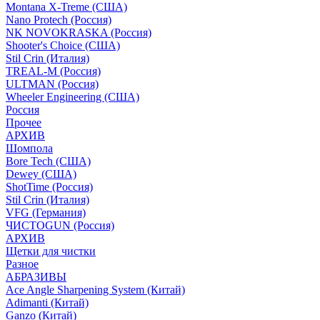
Montana X-Treme (США)
Nano Protech (Россия)
NK NOVOKRASKA (Россия)
Shooter's Choice (СШA)
Stil Crin (Италия)
TREAL-M (Россия)
ULTMAN (Россия)
Wheeler Engineering (СШA)
Россия
Прочее
АРХИВ
Шомпола
Bore Tech (США)
Dewey (США)
ShotTime (Россия)
Stil Crin (Италия)
VFG (Германия)
ЧИСТОGUN (Россия)
АРХИВ
Щетки для чистки
Разное
АБРАЗИВЫ
Ace Angle Sharpening System (Китай)
Adimanti (Китай)
Ganzo (Китай)