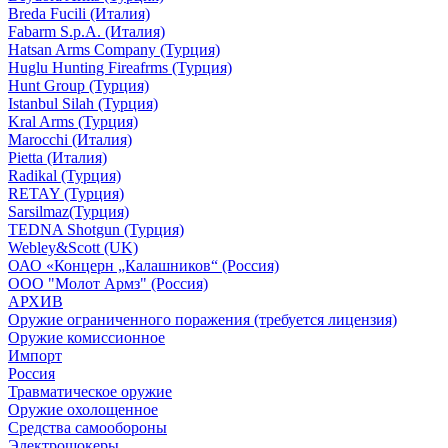
Breda Fucili (Италия)
Fabarm S.p.A. (Италия)
Hatsan Arms Company (Турция)
Huglu Hunting Fireafrms (Турция)
Hunt Group (Турция)
Istanbul Silah (Турция)
Kral Arms (Турция)
Marocchi (Италия)
Pietta (Италия)
Radikal (Турция)
RETAY (Турция)
Sarsilmaz(Турция)
TEDNA Shotgun (Турция)
Webley&Scott (UK)
ОАО «Концерн „Калашников“ (Россия)
ООО "Молот Армз" (Россия)
АРХИВ
Оружие ограниченного поражения (требуется лицензия)
Оружие комиссионное
Импорт
Россия
Травматическое оружие
Оружие охолощенное
Средства самообороны
Электрошокеры