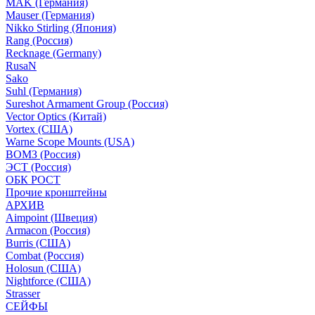
MAK (Германия)
Mauser (Германия)
Nikko Stirling (Япония)
Rang (Россия)
Recknage (Germany)
RusaN
Sako
Suhl (Германия)
Sureshot Armament Group (Россия)
Vector Optics (Китай)
Vortex (США)
Warne Scope Mounts (USA)
ВОМЗ (Россия)
ЭСТ (Россия)
ОБК РОСТ
Прочие кронштейны
АРХИВ
Aimpoint (Швеция)
Armacon (Россия)
Burris (США)
Combat (Россия)
Holosun (США)
Nightforce (США)
Strasser
СЕЙФЫ