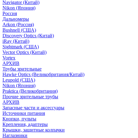
Navigator (Китай)
Nikon (Япония)
Россия
Дальномеры
Arkon (Россия)
Bushnell (США)
Discovery Optics (Китай)
iRay (Китай)
Sightmark (США)
Vector Optics (Китай)
Vortex
АРХИВ
Трубы зрительные
Hawke Optics (Великобритания/Китай)
Leupold (США)
Nikon (Япония)
Praktica (Великобритания)
Прочие зрительные трубы
АРХИВ
Запасные части и аксессуары
Источники питания
Кнопки, пульты
Крепления, адаптеры
Крышки, защитные колпачки
Наглазники