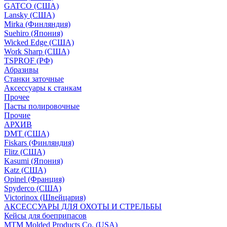
GATCO (США)
Lansky (США)
Mirka (Финляндия)
Suehiro (Япония)
Wicked Edge (США)
Work Sharp (США)
TSPROF (РФ)
Абразивы
Станки заточные
Аксессуары к станкам
Прочее
Пасты полировочные
Прочие
АРХИВ
DMT (США)
Fiskars (Финляндия)
Flitz (США)
Kasumi (Япония)
Katz (США)
Opinel (Франция)
Spyderco (США)
Victorinox (Швейцария)
АКСЕССУАРЫ ДЛЯ ОХОТЫ И СТРЕЛЬБЫ
Кейсы для боеприпасов
MTM Molded Products Co. (USA)