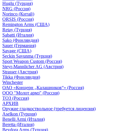
Huglu (Турция)
NRG (Россия)
Norinco (Китай)
ORSIS (Россия)
Remington Arms (США)
Retay (Турция)
Sabatti (Италия)
Sako (Финляндия)
Sauer (Германия)
Savage (США)
Seckin Savunma (Турция)
Sport Weapon Custom (Россия)
Steyr-Mannlicher AG (Австрия)
Strasser (Австрия)
Tikka (Финляндия)
Winchester
ОАО «Концерн „Калашников“» (Россия)
ООО "Молот армз" (Россия)
ТОЗ (Россия)
АРХИВ
Оружие гладкоствольное (требуется лицензия)
Aselkon (Турция)
Benelli Armi (Италия)
Beretta (Италия)
Beydora Arms (Турция)