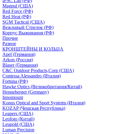
IPSC Lab (РФ)
Magpul (США)
Red Force (РФ)
Red Heat (РФ)
SGM Tactical (США)
Вежливый Стрелок (РФ)
Корпус Выживания (РФ)
Прочие
Разное
КРОНШТЕЙНЫ И КОЛЬЦА
Apel (Германия)
Arkon (Россия)
Blaser (Германия)
C&C Outdoor Products,Corp (США)
Contessa Alessandro (Италия)
Fortuna (РФ)
Hawke Optics (Великобритания/Китай)
Henneberger (Germany)
Innomount
Konus Optical and Sport Systems (Италия)
KOZAP (Чешская Республика)
Leapers (США)
Leofoto (Китай)
Leupold (США)
Luman Precision