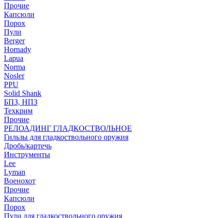
Прочие
Капсюли
Порох
Пули
Berger
Hornady
Lapua
Norma
Nosler
PPU
Solid Shank
БПЗ, НПЗ
Техкрим
Прочие
РЕЛОАДИНГ ГЛАДКОСТВОЛЬНОЕ
Гильзы для гладкоствольного оружия
Дробь/картечь
Инструменты
Lee
Lyman
Военохот
Прочие
Капсюли
Порох
Пули для гладкоствольного оружия