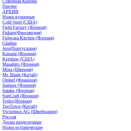
Северная Корона
Прочее
АРХИВ
Ножи кухонные
Cold Steel (США)
Field Factory (Япония)
Fiskars(Финляндия)
Fujiwara Kitchen (Япония)
Gladius
Jero(Португалия)
Kasumi (Япония)
Kershaw (США)
Masahiro (Япония)
Mora (Швеция)
Mr. Blade (Китай)
Opinel (Франция)
Samura (Япония)
Satake (Япония)
SunCraft (Япония)
Tojiro(Япония)
TuoTown (Китай)
Victorinox AG (Швейцария)
Россия
Доски разделочные
Ножи исторические