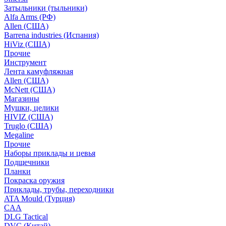
Затыльники (тыльники)
Alfa Arms (РФ)
Allen (США)
Barrena industries (Испания)
HiViz (США)
Прочие
Инструмент
Лента камуфляжная
Allen (США)
McNett (США)
Магазины
Мушки, целики
HIVIZ (США)
Truglo (США)
Megaline
Прочие
Наборы приклады и цевья
Подщечники
Планки
Покраска оружия
Приклады, трубы, переходники
ATA Mould (Турция)
CAA
DLG Tactical
DVC (Китай)