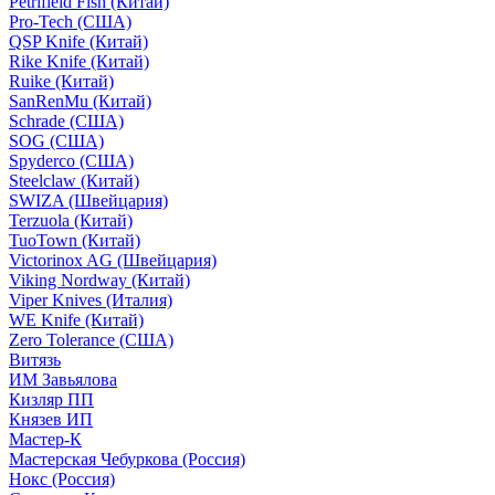
Petrifield Fish (Китай)
Pro-Tech (США)
QSP Knife (Китай)
Rike Knife (Китай)
Ruike (Китай)
SanRenMu (Китай)
Schrade (США)
SOG (США)
Spyderco (США)
Steelclaw (Китай)
SWIZA (Швейцария)
Terzuola (Китай)
TuoTown (Китай)
Victorinox AG (Швейцария)
Viking Nordway (Китай)
Viper Knives (Италия)
WE Knife (Китай)
Zero Tolerance (США)
Витязь
ИМ Завьялова
Кизляр ПП
Князев ИП
Мастер-К
Мастерская Чебуркова (Россия)
Нокс (Россия)