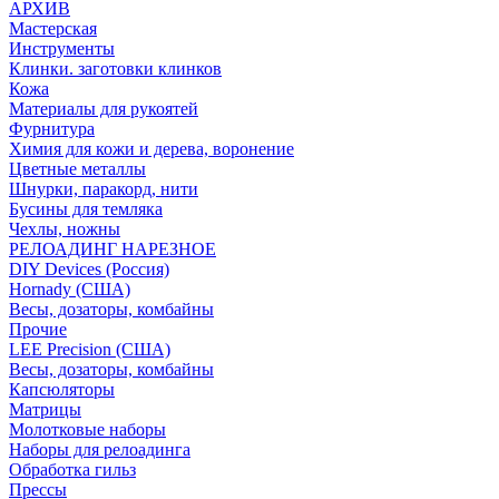
АРХИВ
Мастерская
Инструменты
Клинки. заготовки клинков
Кожа
Материалы для рукоятей
Фурнитура
Химия для кожи и дерева, воронение
Цветные металлы
Шнурки, паракорд, нити
Бусины для темляка
Чехлы, ножны
РЕЛОАДИНГ НАРЕЗНОЕ
DIY Devices (Россия)
Hornady (США)
Весы, дозаторы, комбайны
Прочие
LEE Precision (США)
Весы, дозаторы, комбайны
Капсюляторы
Матрицы
Молотковые наборы
Наборы для релоадинга
Обработка гильз
Преcсы