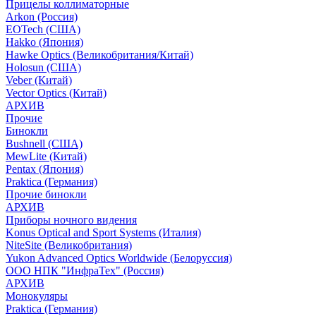
Прицелы коллиматорные
Arkon (Россия)
EOTech (США)
Hakko (Япония)
Hawke Optics (Великобритания/Китай)
Holosun (США)
Veber (Китай)
Vector Optics (Китай)
АРХИВ
Прочие
Бинокли
Bushnell (США)
MewLite (Китай)
Pentax (Япония)
Praktica (Германия)
Прочие бинокли
АРХИВ
Приборы ночного видения
Konus Optical and Sport Systems (Италия)
NiteSite (Великобритания)
Yukon Advanced Optics Worldwide (Белоруссия)
ООО НПК "ИнфраТех" (Россия)
АРХИВ
Монокуляры
Praktica (Германия)