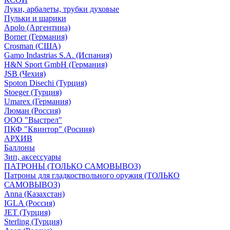
Луки, арбалеты, трубки духовые
Пульки и шарики
Apolo (Аргентина)
Borner (Германия)
Crosman (США)
Gamo Indastrias S.A. (Испания)
H&N Sport GmbH (Германия)
JSB (Чехия)
Spoton Disechi (Турция)
Stoeger (Турция)
Umarex (Германия)
Люман (Россия)
ООО "Выстрел"
ПКФ "Квинтор" (Росиия)
АРХИВ
Баллоны
Зип, аксессуары
ПАТРОНЫ (ТОЛЬКО САМОВЫВОЗ)
Патроны для гладкоствольного оружия (ТОЛЬКО
САМОВЫВОЗ)
Anna (Казахстан)
IGLA (Россия)
JET (Турция)
Sterling (Турция)