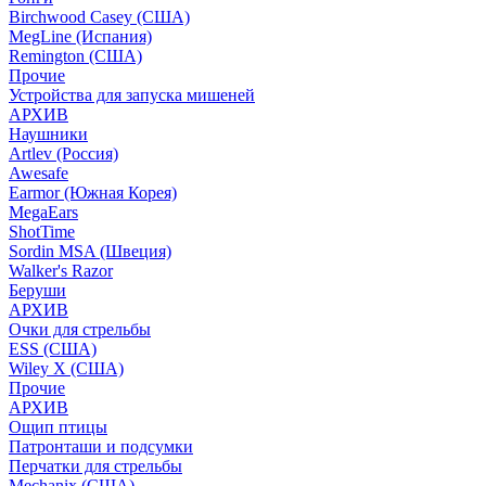
Birchwood Casey (США)
MegLine (Испания)
Remington (США)
Прочие
Устройства для запуска мишеней
АРХИВ
Наушники
Artlev (Россия)
Awesafe
Earmor (Южная Корея)
MegaEars
ShotTime
Sordin MSA (Швеция)
Walker's Razor
Беруши
АРХИВ
Очки для стрельбы
ESS (США)
Wiley X (США)
Прочие
АРХИВ
Ощип птицы
Патронташи и подсумки
Перчатки для стрельбы
Mechanix (США)