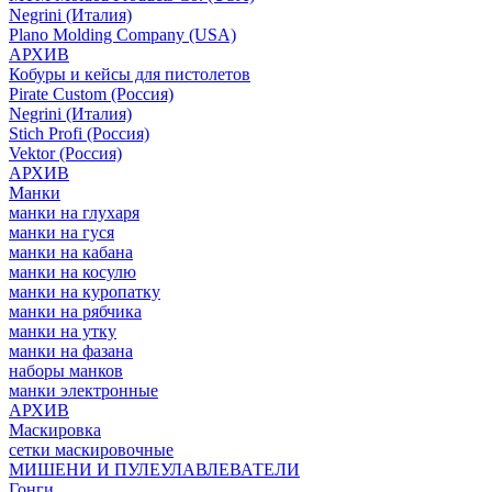
Negrini (Италия)
Plano Molding Company (USA)
АРХИВ
Кобуры и кейсы для пистолетов
Pirate Custom (Россия)
Negrini (Италия)
Stich Profi (Россия)
Vektor (Россия)
АРХИВ
Манки
манки на глухаря
манки на гуся
манки на кабана
манки на косулю
манки на куропатку
манки на рябчика
манки на утку
манки на фазана
наборы манков
манки электронные
АРХИВ
Маскировка
сетки маскировочные
МИШЕНИ И ПУЛЕУЛАВЛЕВАТЕЛИ
Гонги