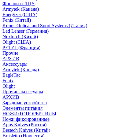
Фонари и ЛЦУ
Armytek (Канада)
Energizer (США)
Fenix (Китай)
Konus Optical and Sport Systems (Италия)
Led Lenser (Германия)
Nextorch (Китай)
Olight (США)
PETZL (Франция)
Прочие
АРХИВ
Аксессуары
Armytek (Канада)
EagleTac
Fenix
Olight
Прочие аксессуары
АРХИВ
Зарядные устройства
Элементы питания
НОЖИ\ТОПОРЫ\ПИЛЫ
Ножи фиксированные
Apus Knives (Россия)
Bestech Knives (Китай)
Brusletto (Норвегия)