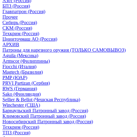
Азот (Россия)
БПЗ (Россия)
Главпатрон (Россия)
Прочее
Сибирь (Россия)
СКМ (Россия)
Техкрим (Россия)
Цнииточмаш АО (Россия)
АРХИВ
Патроны для нарезного оружия (ТОЛЬКО САМОВЫВОЗ)
Aguila (Мексика)
Armscor (Филиппины)
Fiocchi (Италия)
Magtech (Бразилия)
PMP (ЮАР)
PRVI Partizan (Сербия)
RWS (Германия)
Sako (Финляндия)
Sellier & Bellot (Чешская Республика)
Winchester (США)
Барнаульский Патронный завод (Россия)
Климовский Патронный завод (Россия)
Новосибирский Патронный завод (Россия)
Техкрим (Россия)
ТПЗ (Россия)