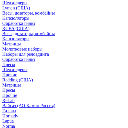
Шелхолдеры
Lyman (США)
Весы, дозаторы, комбайны
Капсюляторы
Обработка гильз
RCBS (США)
Весы, дозаторы, комбайны
Капсюляторы
Матрицы
Молотковые наборы
Наборы для релоадинга
Обработка гильз
Пресы
Шелхолдеры
Прочие
Redding (США)
Матрицы
Пресы
Прочие
ReLab
Вайгач (АО Кампо Россия)
Гильзы
Hornady
Lapua
Norma