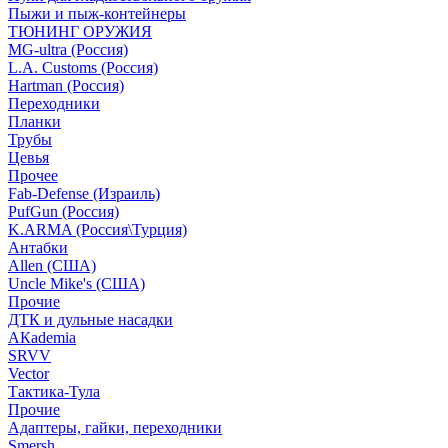
Пыжи и пыж-контейнеры
ТЮНИНГ ОРУЖИЯ
MG-ultra (Россия)
L.A. Customs (Россия)
Hartman (Россия)
Переходники
Планки
Трубы
Цевья
Прочее
Fab-Defense (Израиль)
PufGun (Россия)
K.ARMA (Россия\Турция)
Антабки
Allen (США)
Uncle Mike's (США)
Прочие
ДТК и дульные насадки
АКademia
SRVV
Vector
Тактика-Тула
Прочие
Адаптеры, гайки, переходники
Smersh