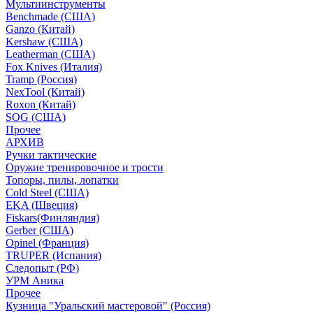
Мультиинструменты
Benchmade (США)
Ganzo (Китай)
Kershaw (США)
Leatherman (США)
Fox Knives (Италия)
Tramp (Россия)
NexTool (Китай)
Roxon (Китай)
SOG (США)
Прочее
АРХИВ
Ручки тактические
Оружие тренировочное и трости
Топоры, пилы, лопатки
Cold Steel (США)
EKA (Швеция)
Fiskars(Финляндия)
Gerber (США)
Opinel (Франция)
TRUPER (Испания)
Следопыт (РФ)
УРМ Аника
Прочее
Кузница "Уральский мастеровой" (Россия)