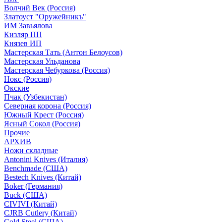
Волчий Век (Россия)
Златоуст "Оружейникъ"
ИМ Завьялова
Кизляр ПП
Князев ИП
Мастерская Тать (Антон Белоусов)
Мастерская Ульданова
Мастерская Чебуркова (Россия)
Нокс (Россия)
Окские
Пчак (Узбекистан)
Северная корона (Россия)
Южный Крест (Россия)
Ясный Сокол (Россия)
Прочие
АРХИВ
Ножи складные
Antonini Knives (Италия)
Benchmade (США)
Bestech Knives (Китай)
Boker (Германия)
Buck (США)
CIVIVI (Китай)
CJRB Cutlery (Китай)
Cold Steel (США)