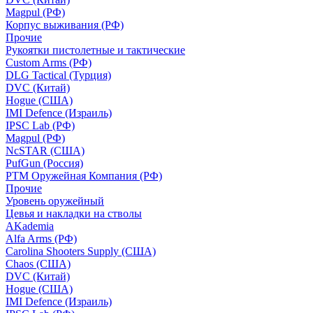
Magpul (РФ)
Корпус выживания (РФ)
Прочие
Рукоятки пистолетные и тактические
Custom Arms (РФ)
DLG Tactical (Турция)
DVC (Китай)
Hogue (США)
IMI Defence (Израиль)
IPSC Lab (РФ)
Magpul (РФ)
NcSTAR (США)
PufGun (Россия)
РТМ Оружейная Компания (РФ)
Прочие
Уровень оружейный
Цевья и накладки на стволы
AKademia
Alfa Arms (РФ)
Carolina Shooters Supply (США)
Chaos (США)
DVC (Китай)
Hogue (США)
IMI Defence (Израиль)