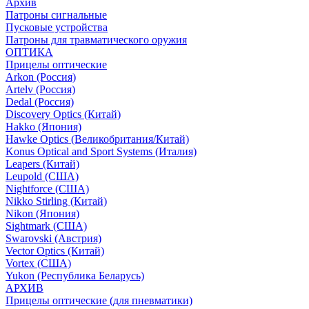
Архив
Патроны сигнальные
Пусковые устройства
Патроны для травматического оружия
ОПТИКА
Прицелы оптические
Arkon (Россия)
Artelv (Россия)
Dedal (Россия)
Discovery Optics (Китай)
Hakko (Япония)
Hawke Optics (Великобритания/Китай)
Konus Optical and Sport Systems (Италия)
Leapers (Китай)
Leupold (США)
Nightforce (США)
Nikko Stirling (Китай)
Nikon (Япония)
Sightmark (США)
Swarovski (Австрия)
Vector Optics (Китай)
Vortex (США)
Yukon (Республика Беларусь)
АРХИВ
Прицелы оптические (для пневматики)