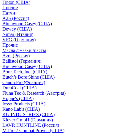
Tipton (США)
Прочие
Патчи
A2S (Россия)
Birchwood Casey (США)
Dewey (США)
Nimar (Италия)
VFG (Германия)
Прочие
Масла /смазки /пасты
Azot (Россия)
Ballistol (Германия)
Birchwood Casey (США)
Bore Tech, Inc. (США)
Butch’s Bore Shine (СШA)
Canon Pro (Франция)
DuraCoat (США)
Fluna Tec & Research (Австрия)
Hoppe's (США)
Iosso Products (США)
Kano Lab's (США)
KG INDUSTRIES (США)
Klever GmbH (Германия)
LAVR HUNTLINE (Россия)
M-Pro 7 Combat Proven (СШA)